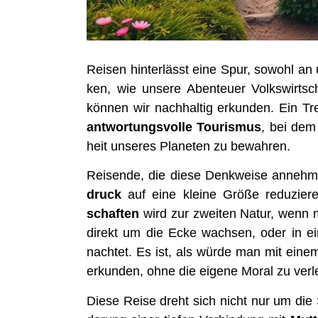
Rei­sen hin­ter­lässt eine Spur, sowohl a
ken, wie unse­re Aben­teu­er Volks­wirt­sc
kön­nen wir nach­hal­tig erkun­den. Ein Tre
ant­wor­tungs­vol­le Tou­ris­mus
, bei dem
heit unse­res Pla­ne­ten zu bewahren.
Rei­sen­de, die die­se Denk­wei­se anneh­m
druck
auf eine klei­ne Grö­ße redu­zie­
schaf­ten
wird zur zwei­ten Natur, wenn 
direkt um die Ecke wach­sen, oder in e
nach­tet. Es ist, als wür­de man mit einem
erkun­den, ohne die eige­ne Moral zu verl
Die­se Rei­se dreht sich nicht nur um die 