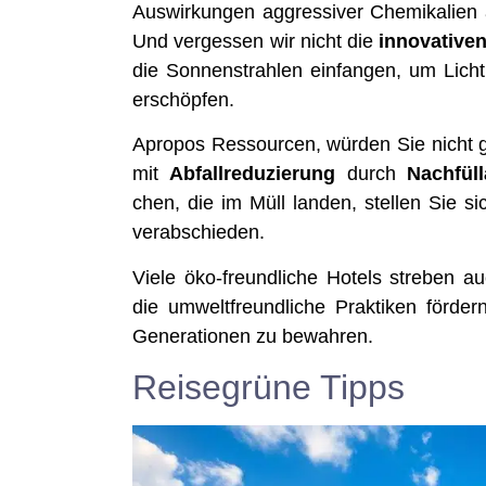
Aus­wir­kun­gen aggres­si­ver Che­mi­ka­li­
Und ver­ges­sen wir nicht die
inno­va­ti­ve
die Son­nen­strah­len ein­fan­gen, um Lich
erschöpfen.
Apro­pos Res­sour­cen, wür­den Sie nicht 
mit
Abfall­re­du­zie­rung
durch
Nach­füll­
chen, die im Müll lan­den, stel­len Sie sic
verabschieden.
Vie­le öko-freund­li­che Hotels stre­ben
die umwelt­freund­li­che Prak­ti­ken för­de
Gene­ra­tio­nen zu bewahren.
Reisegrüne Tipps