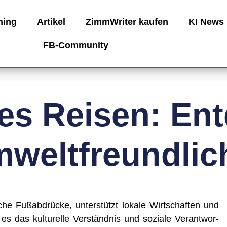
ning
Artikel
ZimmWriter kaufen
KI News
FB-Community
es Reisen: Ent
mweltfreundlic
sche Fuß­ab­drü­cke, unter­stützt loka­le Wirt­schaf­ten und
s das kul­tu­rel­le Ver­ständ­nis und sozia­le Ver­ant­wor­