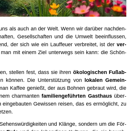
n uns als auch an der Welt. Wenn wir dar­über nach­den­
haf­ten, Gesell­schaf­ten und die Umwelt beein­flus­sen,
nd, der sich wie ein Lauf­feu­er ver­brei­tet, ist der
ver­
 man mit einem Ziel unter­wegs sein kann: die Schön­
en, stel­len fest, dass sie ihren
öko­lo­gi­schen Fuß­ab­
ren kön­nen. Die Unter­stüt­zung von
loka­len Gemein­
man Kaf­fee genießt, der aus Boh­nen gebraut wird, die
inem char­man­ten
fami­li­en­ge­führ­ten Gast­haus
über­
 ein­ge­bau­ten Gewis­sen rei­sen, das es ermög­licht, zu
etzen.
Sehens­wür­dig­kei­ten und Klän­ge, son­dern um die För­