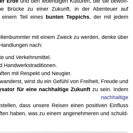
ter Erde
und den leben­di­gen Kul­tu­ren, die sie bewoh­
e Brü­cke zu einer Zukunft, in der Aben­teu­er auf
u einem Teil eines
bun­ten Tep­pichs
, der mit jedem
l­ten­bumm­ler mit einem Zweck zu wer­den, den­ke über
n Hand­lun­gen nach:
­te und Verkehrsmittel.
nd Handwerkstraditionen.
af­ten mit Respekt und Neugier.
­wan­derst, wirst du ein Gefühl von Frei­heit, Freu­de und
y­sa­tor für eine nach­hal­ti­ge Zukunft
zu sein. Indem
ir
nach­hal­ti­ge
tel­len, dass unse­re Rei­sen einen posi­ti­ven Ein­fluss
af­ten haben, was zu einem ange­neh­me­ren und schuld­