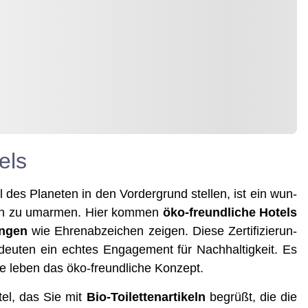
els
es Pla­ne­ten in den Vor­der­grund stel­len, ist ein wun­
­sen zu umar­men. Hier kom­men
öko-freund­li­che Hotels
un­gen
wie Ehren­ab­zei­chen zei­gen. Die­se Zer­ti­fi­zie­run­
eu­ten ein ech­tes Enga­ge­ment für Nach­hal­tig­keit. Es
rte leben das öko-freund­li­che Konzept.
otel, das Sie mit
Bio-Toi­let­ten­ar­ti­keln
begrüßt, die die