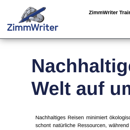
ZimmWriter Trai
Nachhaltig
Welt auf u
Nach­hal­ti­ges Rei­sen mini­miert öko­lo­gi­
schont natür­li­che Res­sour­cen, wäh­rend e