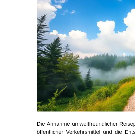
Die Annah­me umwelt­freund­li­cher Rei­se­p
öffent­li­cher Ver­kehrs­mit­tel und die Ent­