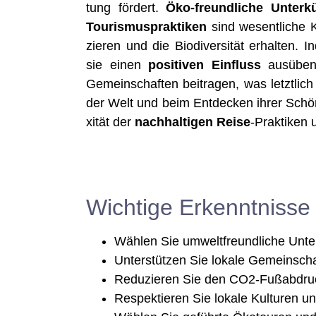
tung för­dert.
Öko-freund­li­che Unter­kü
Tou­ris­mus­prak­ti­ken
sind wesent­li­che K
zie­ren und die Bio­di­ver­si­tät erhal­ten.
sie einen
posi­ti­ven Ein­fluss
aus­üben
Gemein­schaf­ten bei­tra­gen, was letzt­l
der Welt und beim Ent­de­cken ihrer Schön­
xi­tät der
nach­hal­ti­gen Rei­se
-Prak­ti­ken 
Wichtige Erkenntnisse
Wäh­len Sie umwelt­freund­li­che Unte
Unter­stüt­zen Sie loka­le Gemein­sch
Redu­zie­ren Sie den CO2-Fuß­ab­dr
Respek­tie­ren Sie loka­le Kul­tu­re