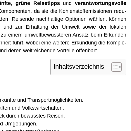
nf­te
,
grü­ne Rei­se­tipps
und
ver­ant­wor­tungs­vol­le
om­po­nen­ten, da sie die Koh­len­stoff­emis­sio­nen redu­
 Indem Rei­sen­de nach­hal­ti­ge Optio­nen wäh­len, kön­nen
 und zur Erhal­tung der Umwelt sowie der loka­len
ich zu einem umwelt­be­wuss­te­ren Ansatz beim Erkun­den
heit führt, wobei eine wei­te­re Erkun­dung die Kom­ple­
und deren weit­rei­chen­de Vor­tei­le offenbart.
Inhalts­ver­zeich­nis
r­künf­te und Transportmöglichkeiten.
af­ten und Volkswirtschaften.
uck durch bewuss­tes Reisen.
n und Umgebungen.