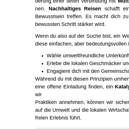
de­rung einer tie­fen Ver­bin­dung mit
Mut­
nen.
Nach­hal­ti­ges Rei­sen
schafft ein
Bewusst­sein tref­fen. Es macht dich z
bewuss­ten Schritt stär­ker wird.
Wenn du also auf der Suche bist, ein We
die­se ein­fa­chen, aber bedeu­tungs­vol­le
Wäh­le umwelt­freund­li­che Unter­künf
Erle­be die loka­len Geschmä­cker u
Enga­gie­re dich mit den Gemein­sch
Wäh­rend du mit die­sen Prin­zi­pi­en umher
eine offe­ne Ein­la­dung fin­den, ein
Kata­l
w
Prak­ti­ken anneh­men, kön­nen wir sicher­s
auf die Umwelt und die loka­len Wirt­sch
frei­en Erleb­nis führt.