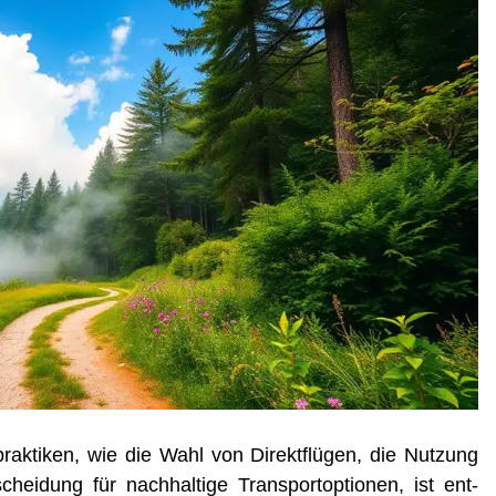
rak­ti­ken, wie die Wahl von Direkt­flü­gen, die Nut­zung
schei­dung für nach­hal­ti­ge Trans­port­op­tio­nen, ist ent­