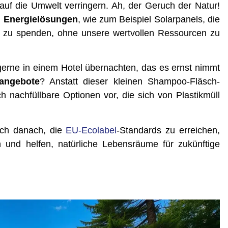
en auf die Umwelt ver­rin­gern. Ah, der Geruch der Natur!
n Ener­gie­lö­sun­gen
, wie zum Bei­spiel Solar­pa­nels, die
t zu spen­den, ohne unse­re wert­vol­len Res­sour­cen zu
ger­ne in einem Hotel über­nach­ten, das es ernst nimmt
an­ge­bo­te
? Anstatt die­ser klei­nen Sham­poo-Fläsch­
h nach­füll­ba­re Optio­nen vor, die sich von Plas­tik­müll
 auch danach, die
EU-Eco­la­bel
-Stan­dards zu errei­chen,
rn und hel­fen, natür­li­che Lebens­räu­me für zukünf­ti­ge