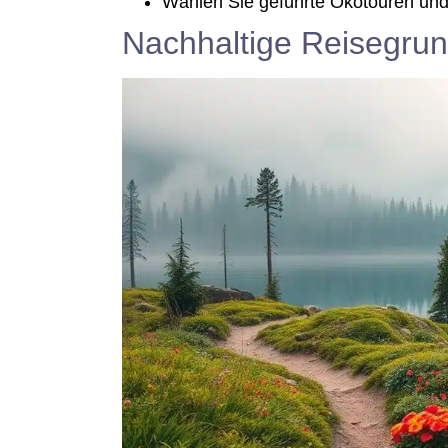
Wäh­len Sie geführ­te Öko­tou­ren 
Nachhaltige Reisegru