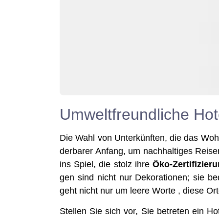
Umweltfreundliche Hot
Die Wahl von Unter­künf­ten, die das Wohl d
der­ba­rer Anfang, um nach­hal­ti­ges Rei
ins Spiel, die stolz ihre
Öko-Zer­ti­fi­zie­r
gen sind nicht nur Deko­ra­tio­nen; sie bed
geht nicht nur um lee­re Wor­te , die­se O
Stel­len Sie sich vor, Sie betre­ten ein H