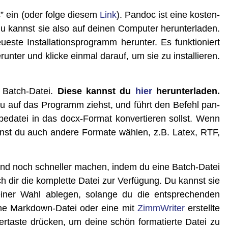
” ein (oder fol­ge die­sem
Link
). Pan­doc ist eine kos­ten­
u kannst sie also auf dei­nen Com­pu­ter her­un­ter­la­den.
es­te Instal­la­ti­ons­pro­gramm her­un­ter. Es funk­tio­niert
­ter und kli­cke ein­mal dar­auf, um sie zu instal­lie­ren.
ne Batch-Datei.
Die­se kannst du
hier
her­un­ter­la­den.
du auf das Pro­gramm ziehst, und führt den Befehl pan­
­da­tei in das docx-For­mat kon­ver­tie­ren sollst. Wenn
nst du auch ande­re For­ma­te wäh­len, z.B. Latex, RTF,
n und noch schnel­ler machen, indem du eine Batch-Datei
ch dir die kom­plet­te Datei zur Ver­fü­gung. Du kannst sie
i­ner Wahl able­gen, solan­ge du die ent­spre­chen­den
i­ne Mark­down-Datei oder eine mit
Zimm­Wri­ter
erstell­te
­tas­te drü­cken, um dei­ne schön for­ma­tier­te Datei zu