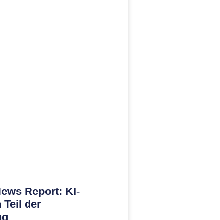
News Report: KI-
Teil der
ng