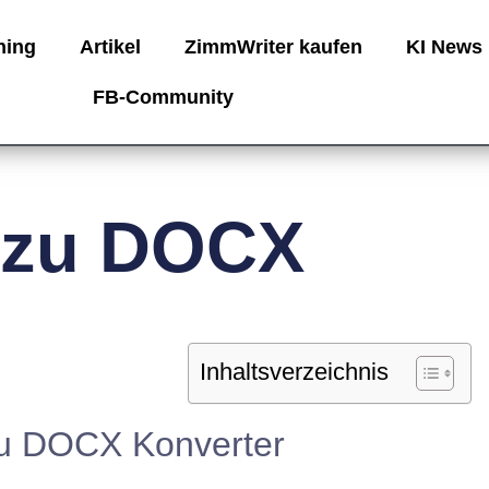
ning
Artikel
ZimmWriter kaufen
KI News
FB-Community
 zu DOCX
Inhalts­ver­zeich­nis
zu DOCX Konverter