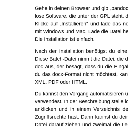
Gehe in dei­nen Brow­ser und gib „pan­doc
lo­se Soft­ware, die unter der GPL steht, d
Kli­cke auf „Instal­lie­ren” und lade das neu­
mit Win­dows und Mac. Lade die Datei her­un
Die Instal­la­ti­on ist einfach.
Nach der Instal­la­ti­on benö­tigst du ei
Die­se Batch-Datei nimmt die Datei, die 
doc aus, der besagt, dass du die Ein­ga­be
du das docx-For­mat nicht möch­test, kan
XML, PDF oder HTML.
Du kannst den Vor­gang auto­ma­ti­sie­re
ver­wen­dest. In der Beschrei­bung stel­le i
ankli­cken und in einem Ver­zeich­nis de
Zugriffs­rech­te hast. Dann kannst du de
Datei dar­auf zie­hen und zwei­mal die Leer