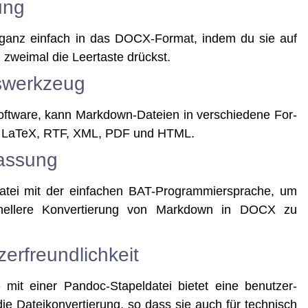
ung
n ganz ein­fach in das DOCX-For­mat, indem du sie auf
zwei­mal die Leer­tas­te drückst.
swerkzeug
oft­ware, kann Mark­down-Datei­en in ver­schie­de­ne For­
OCX, LaTeX, RTF, XML, PDF und HTML.
assung
tei mit der ein­fa­chen BAT-Pro­gram­mier­spra­che, um
el­le­re Kon­ver­tie­rung von Mark­down in DOCX zu
erfreundlichkeit
 einer Pan­doc-Sta­pel­da­tei bie­tet eine benut­zer­
die Datei­kon­ver­tie­rung, so dass sie auch für tech­nisch