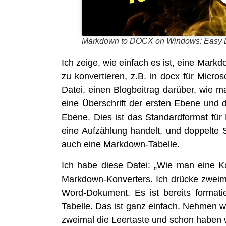
Mark­down to DOCX on Win­dows: Easy 
Ich zei­ge, wie ein­fach es ist, eine Mark­
zu kon­ver­tie­ren, z.B. in docx für Micr
Datei, einen Blog­bei­trag dar­über, wie m
eine Über­schrift der ers­ten Ebe­ne und d
Ebe­ne. Dies ist das Stan­dard­for­mat fü
eine Auf­zäh­lung han­delt, und dop­pel­te
auch eine Markdown-Tabelle.
Ich habe die­se Datei: „Wie man eine Kat
Mark­down-Kon­ver­ters. Ich drü­cke zwei­
Word-Doku­ment. Es ist bereits for­ma­tier
Tabel­le. Das ist ganz ein­fach. Neh­men
zwei­mal die Leer­tas­te und schon haben w