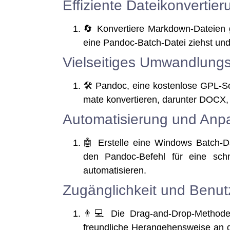
Effiziente Dateikonvertier
🔄 Kon­ver­tie­re Mark­down-Datei­e
eine Pan­doc-Batch-Datei ziehst und 
Vielseitiges Umwandlung
🛠️ Pan­doc, eine kos­ten­lo­se GPL-S
ma­te kon­ver­tie­ren, dar­un­ter D
Automatisierung und Anp
🤖 Erstel­le eine Win­dows Batch-Da
den Pan­doc-Befehl für eine schn
automatisieren.
Zugänglichkeit und Benutz
👨💻 Die Drag-and-Drop-Metho­de mit
freund­li­che Her­an­ge­hens­wei­se an 