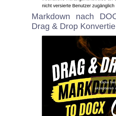
nicht ver­sier­te Benut­zer zugäng­lich 
Markdown nach DOCX
Drag & Drop Konverti
Klicke hi
akzeptieren u