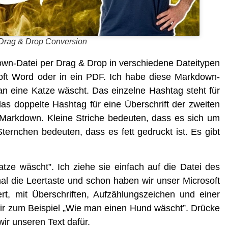
Drag & Drop Conversion
down-Datei per Drag & Drop in ver­schie­de­ne Datei­ty­pen
o­soft Word oder in ein PDF. Ich habe die­se Mark­down-
an eine Kat­ze wäscht. Das ein­zel­ne Hash­tag steht für
as dop­pel­te Hash­tag für eine Über­schrift der zwei­ten
r Mark­down. Klei­ne Stri­che bedeu­ten, dass es sich um
 Stern­chen bedeu­ten, dass es fett gedruckt ist. Es gibt
­ze wäscht”. Ich zie­he sie ein­fach auf die Datei des
mal die Leer­tas­te und schon haben wir unser Micro­soft
t, mit Über­schrif­ten, Auf­zäh­lungs­zei­chen und einer
 wir zum Bei­spiel „Wie man einen Hund wäscht”. Drü­cke
ir unse­ren Text dafür.