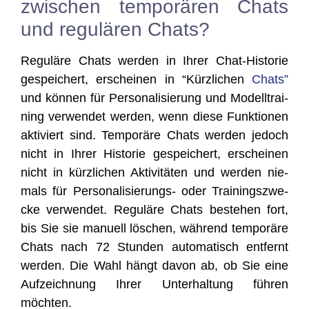
zwischen temporären Chats
und regulären Chats?
Regu­lä­re Chats wer­den in Ihrer Chat-His­to­rie
gespei­chert, erschei­nen in “Kürz­li­chen
Chats”
und kön­nen für Per­so­na­li­sie­rung und Modell­trai­
ning ver­wen­det wer­den, wenn die­se Funk­tio­nen
akti­viert sind. Tem­po­rä­re Chats wer­den jedoch
nicht in Ihrer His­to­rie gespei­chert, erschei­nen
nicht in kürz­li­chen Akti­vi­tä­ten und wer­den nie­
mals für Per­so­na­li­sie­rungs- oder Trai­nings­zwe­
cke ver­wen­det. Regu­lä­re Chats bestehen fort,
bis Sie sie manu­ell löschen, wäh­rend tem­po­rä­re
Chats nach 72 Stun­den auto­ma­tisch ent­fernt
wer­den. Die Wahl hängt davon ab, ob Sie eine
Auf­zeich­nung Ihrer Unter­hal­tung füh­ren
möchten.