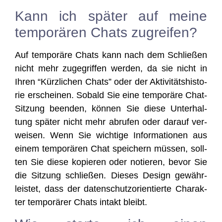
Kann ich später auf meine
temporären Chats zugreifen?
Auf tem­po­rä­re Chats kann nach dem Schlie­ßen
nicht mehr zuge­grif­fen wer­den, da sie nicht in
Ihren “Kürz­li­chen Chats” oder der Akti­vi­täts­his­to­
rie erschei­nen. Sobald Sie eine tem­po­rä­re Chat-
Sit­zung been­den, kön­nen Sie die­se Unter­hal­
tung spä­ter nicht mehr abru­fen oder dar­auf ver­
wei­sen. Wenn Sie wich­ti­ge Infor­ma­tio­nen aus
einem tem­po­rä­ren Chat spei­chern müs­sen, soll­
ten Sie die­se kopie­ren oder notie­ren, bevor Sie
die Sit­zung schlie­ßen. Die­ses Design gewähr­
leis­tet, dass der daten­schutz­ori­en­tier­te Cha­rak­
ter tem­po­rä­rer Chats intakt bleibt.