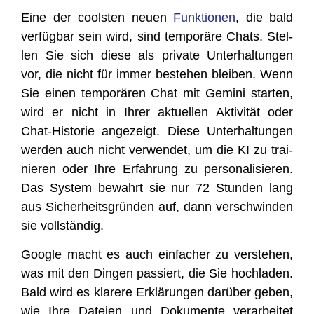
Eine der cools­ten neu­en
Funk­tio­nen
, die bald
ver­füg­bar sein wird, sind tem­po­rä­re Chats. Stel­
len Sie sich die­se als pri­va­te Unter­hal­tun­gen
vor, die nicht für immer bestehen blei­ben. Wenn
Sie einen tem­po­rä­ren Chat mit Gemi­ni star­ten,
wird er nicht in Ihrer aktu­el­len Akti­vi­tät oder
Chat-His­to­rie ange­zeigt. Die­se Unter­hal­tun­gen
wer­den auch nicht ver­wen­det, um die KI zu trai­
nie­ren oder Ihre Erfah­rung zu per­so­na­li­sie­ren.
Das Sys­tem bewahrt sie nur 72 Stun­den lang
aus Sicher­heits­grün­den auf, dann ver­schwin­den
sie vollständig.
Goog­le macht es auch ein­fa­cher zu ver­ste­hen,
was mit den Din­gen pas­siert, die Sie hoch­la­den.
Bald wird es kla­re­re Erklä­run­gen dar­über geben,
wie Ihre Datei­en und Doku­men­te ver­ar­bei­tet