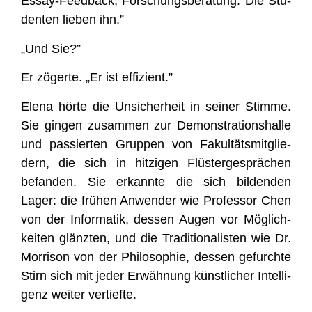
Essay-Feed­back, For­schungs­be­ra­tung. Die Stu­
den­ten lie­ben ihn.”
„Und Sie?”
Er zöger­te. „Er ist effizient.”
Ele­na hör­te die Unsi­cher­heit in sei­ner Stim­me.
Sie gin­gen zusam­men zur Demons­tra­ti­ons­hal­le
und pas­sier­ten Grup­pen von Fakul­täts­mit­glie­
dern, die sich in hit­zi­gen Flüs­ter­ge­sprä­chen
befan­den. Sie erkann­te die sich bil­den­den
Lager: die frü­hen Anwen­der wie Pro­fes­sor Chen
von der Infor­ma­tik, des­sen Augen vor Mög­lich­
kei­ten glänz­ten, und die Tra­di­tio­na­lis­ten wie Dr.
Mor­ri­son von der Phi­lo­so­phie, des­sen gefurch­te
Stirn sich mit jeder Erwäh­nung künst­li­cher Intel­li­
genz wei­ter vertiefte.