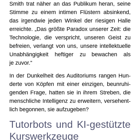
Smith trat näher an das Publi­kum her­an, sei­ne
Stim­me zu einem inti­men Flüs­tern absin­kend,
das irgend­wie jeden Win­kel der rie­si­gen Hal­le
erreich­te. „Das größ­te Para­dox unse­rer Zeit: die
Tech­no­lo­gie, die ver­spricht, unse­ren Geist zu
befrei­en, ver­langt von uns, unse­re intel­lek­tu­el­le
Unab­hän­gig­keit hef­ti­ger zu bewa­chen als
je zuvor.”
In der Dun­kel­heit des Audi­to­ri­ums ran­gen Hun­
der­te von Köp­fen mit einer ein­zi­gen, beun­ru­hi­
gen­den Fra­ge, hat­ten sie in ihrem Stre­ben, die
mensch­li­che Intel­li­genz zu erwei­tern, ver­se­hent­
lich begon­nen, sie aufzugeben?
Tutorbots und KI-gestützte
Kurswerkzeuge