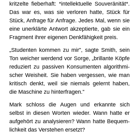
krit­zel­te fie­ber­haft: *intel­lek­tu­el­le Sou­ve­rä­ni­tät*.
Das war es, was sie ver­lo­ren hat­te, Stück für
Stück, Anfra­ge für Anfra­ge. Jedes Mal, wenn sie
eine uner­klär­te Ant­wort akzep­tier­te, gab sie ein
Frag­ment ihrer eige­nen Denk­fä­hig­keit preis.
„Stu­den­ten kom­men zu mir”, sag­te Smith, sein
Ton wei­cher wer­dend vor Sor­ge, „bril­lan­te Köp­fe
redu­ziert zu pas­si­ven Kon­su­men­ten algo­rith­mi­
scher Weis­heit. Sie haben ver­ges­sen, wie man
kri­tisch denkt, weil sie nie­mals gelernt haben,
die Maschi­ne zu hinterfragen.”
Mark schloss die Augen und erkann­te sich
selbst in die­sen Wor­ten wie­der. Wann hat­te er
auf­ge­hört zu ana­ly­sie­ren? Wann hat­te Bequem­
lich­keit das Ver­ste­hen ersetzt?