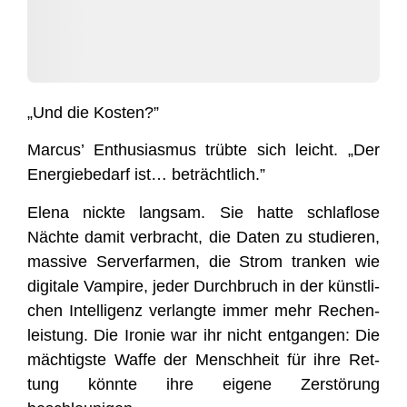
„Und die Kosten?”
Mar­cus’ Enthu­si­as­mus trüb­te sich leicht. „Der
Ener­gie­be­darf ist… beträchtlich.”
Ele­na nick­te lang­sam. Sie hat­te schlaf­lo­se
Näch­te damit ver­bracht, die Daten zu stu­die­ren,
mas­si­ve Ser­ver­far­men, die Strom tran­ken wie
digi­ta­le Vam­pi­re, jeder Durch­bruch in der künst­li­
chen Intel­li­genz ver­lang­te immer mehr Rechen­
leis­tung. Die Iro­nie war ihr nicht ent­gan­gen: Die
mäch­tigs­te Waf­fe der Mensch­heit für ihre Ret­
tung könn­te ihre eige­ne Zer­stö­rung