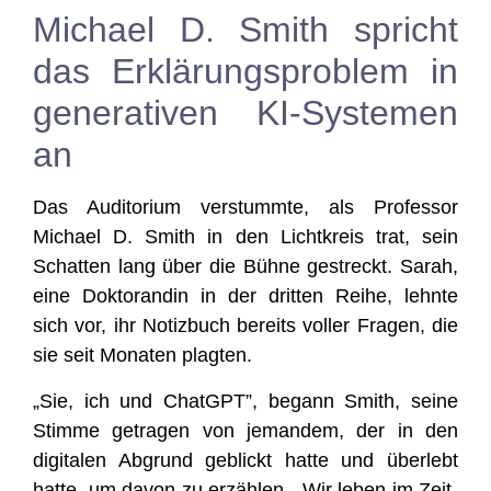
Michael D. Smith spricht
das Erklärungsproblem in
generativen KI-Systemen
an
Das Audi­to­ri­um ver­stumm­te, als Pro­fes­sor
Micha­el D. Smith in den Licht­kreis trat, sein
Schat­ten lang über die Büh­ne gestreckt. Sarah,
eine Dok­to­ran­din in der drit­ten Rei­he, lehn­te
sich vor, ihr Notiz­buch bereits vol­ler Fra­gen, die
sie seit Mona­ten plagten.
„Sie, ich und ChatGPT”, begann Smith, sei­ne
Stim­me getra­gen von jeman­dem, der in den
digi­ta­len Abgrund geblickt hat­te und über­lebt
hat­te, um davon zu erzäh­len. „Wir leben im Zeit­