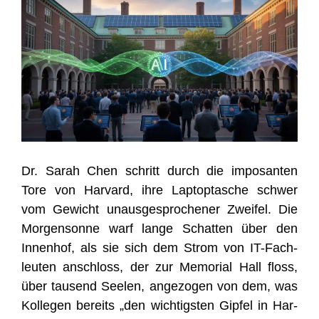
Dr. Sarah Chen schritt durch die impo­san­ten
Tore von Har­vard, ihre Lap­top­ta­sche schwer
vom Gewicht unaus­ge­spro­che­ner Zwei­fel. Die
Mor­gen­son­ne warf lan­ge Schat­ten über den
Innen­hof, als sie sich dem Strom von IT-Fach­
leu­ten anschloss, der zur Memo­ri­al Hall floss,
über tau­send See­len, ange­zo­gen von dem, was
Kol­le­gen bereits „den wich­tigs­ten Gip­fel in Har­