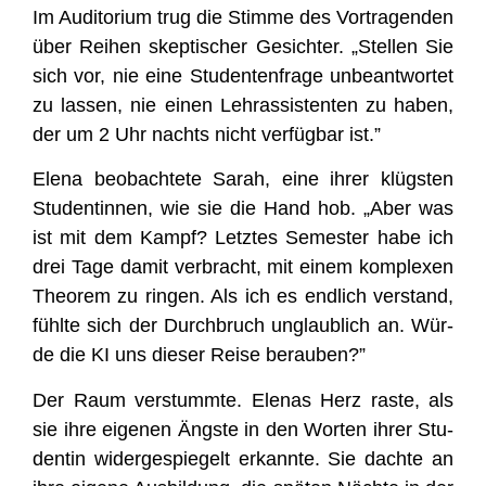
Im Audi­to­ri­um trug die Stim­me des Vor­tra­gen­den
über Rei­hen skep­ti­scher Gesich­ter. „Stel­len Sie
sich vor, nie eine Stu­den­ten­fra­ge unbe­ant­wor­tet
zu las­sen, nie einen Lehr­as­sis­ten­ten zu haben,
der um 2 Uhr nachts nicht ver­füg­bar ist.”
Ele­na beob­ach­te­te Sarah, eine ihrer klügs­ten
Stu­den­tin­nen, wie sie die Hand hob. „Aber was
ist mit dem Kampf? Letz­tes Semes­ter habe ich
drei Tage damit ver­bracht, mit einem kom­ple­xen
Theo­rem zu rin­gen. Als ich es end­lich ver­stand,
fühl­te sich der Durch­bruch unglaub­lich an. Wür­
de die KI uns die­ser Rei­se berauben?”
Der Raum ver­stumm­te. Ele­nas Herz ras­te, als
sie ihre eige­nen Ängs­te in den Wor­ten ihrer Stu­
den­tin wider­ge­spie­gelt erkann­te. Sie dach­te an