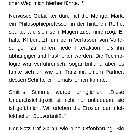
cher Weg mich hier­her führte.’ ”
Ner­vö­ses Geläch­ter durch­lief die Men­ge. Mark,
ein Phi­lo­so­phie­pro­fes­sor in der hin­te­ren Rei­he,
spür­te, wie sich sein Magen zusam­men­zog. Er
hat­te KI benutzt, um beim Ver­fas­sen von Vor­le­
sun­gen zu hel­fen, jede Inter­ak­ti­on ließ ihn
abhän­gi­ger und frus­trier­ter wer­den. Die Tech­no­
lo­gie war ver­füh­re­risch, sogar bril­lant, aber es
fühl­te sich an wie ein Tanz mit einem Part­ner,
des­sen Schrit­te er nie­mals ler­nen konnte.
Smit­hs Stim­me wur­de dring­li­cher. „Die­se
Undurch­sich­tig­keit ist nicht nur unbe­quem, sie
ist gefähr­lich. Wir erle­ben die Ero­si­on der intel­
lek­tu­el­len Souveränität.”
Der Satz traf Sarah wie eine Offen­ba­rung. Sie