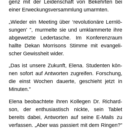
genz mit der Lei­den­schaft von Bekehr­ten bei
einer Erwe­ckungs­ver­samm­lung umarmten.
„Wie­der ein Mee­ting über ‘revo­lu­tio­nä­re Lern­lö­
sun­gen’ ”, mur­mel­te sie und umklam­mer­te ihre
abge­wetz­te Leder­ta­sche. Im Kon­fe­renz­raum
hall­te Dekan Mor­ri­sons Stim­me mit evan­ge­li­
scher Gewiss­heit wider.
„Das ist unse­re Zukunft, Ele­na. Stu­den­ten kön­
nen sofort auf Ant­wor­ten zugrei­fen. For­schung,
die einst Wochen dau­er­te, geschieht jetzt in
Minuten.”
Ele­na beob­ach­te­te ihren Kol­le­gen Dr. Richard­
son, der enthu­si­as­tisch nick­te, sein Tablet
bereits dabei, Ant­wor­ten auf sei­ne E‑Mails zu
ver­fas­sen. „Aber was pas­siert mit dem Rin­gen?”