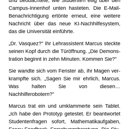
und beob­ach­te­te, wie Stu­den­ten eilig über den
Cam­pus-Innen­hof unten has­te­ten. Die E‑Mail-
Benach­rich­ti­gung ertön­te erneut, eine wei­te­re
Nach­richt über das neue KI-Nach­hil­fe­sys­tem,
das die Uni­ver­si­tät einführte.
„Dr. Vas­quez?” Ihr Lehr­as­sis­tent Mar­cus steck­te
sei­nen Kopf durch die Tür­öff­nung. „Die Demons­
tra­ti­on beginnt in zehn Minu­ten. Kom­men Sie?”
Sie wand­te sich vom Fens­ter ab, ihr Magen ver­
krampf­te sich. „Sagen Sie mir ehr­lich, Mar­cus.
Was hal­ten Sie von die­sen…
Nachhilferobotern?”
Mar­cus trat ein und umklam­mer­te sein Tablet.
„Ich habe den Pro­to­typ getes­tet. Er beant­wor­tet
Stu­den­ten­fra­gen sofort, Mathe­ma­tik­auf­ga­ben,