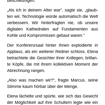
beschleunigen.
„Als ich in dei­nem Alter war”, sag­te sie, „glaub­
ten wir, Tech­no­lo­gie wür­de auto­ma­tisch die Welt
ver­bes­sern. Wir hin­ter­frag­ten nie, ob unse­re
digi­ta­len Kathe­dra­len auf Fun­da­men­ten aus
Koh­le und Kom­pro­mis­sen gebaut waren.”
Der Kon­fe­renz­saal hin­ter ihnen explo­dier­te in
Applaus, als ein wei­te­rer Red­ner schloss. Ele­na
betrach­te­te die Gesich­ter ihrer Kol­le­gen, bril­lan­
te Köp­fe, die mit ihrem kol­lek­ti­ven Moment der
Abrech­nung rangen.
„Also was machen wir?”, frag­te Mar­cus, sei­ne
Stim­me kaum hör­bar über der Menge.
Ele­na lächel­te und spür­te, wie sich das Gewicht
der Mög­lich­keit auf ihre Schul­tern leg­te wie ein