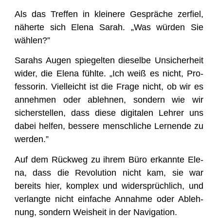
Als das Tref­fen in klei­ne­re Gesprä­che zer­fiel,
näher­te sich Ele­na Sarah. „Was wür­den Sie
wählen?”
Sarahs Augen spie­gel­ten die­sel­be Unsi­cher­heit
wider, die Ele­na fühl­te. „Ich weiß es nicht, Pro­
fes­so­rin. Viel­leicht ist die Fra­ge nicht, ob wir es
anneh­men oder ableh­nen, son­dern wie wir
sicher­stel­len, dass die­se digi­ta­len Leh­rer uns
dabei hel­fen, bes­se­re mensch­li­che Ler­nen­de zu
werden.”
Auf dem Rück­weg zu ihrem Büro erkann­te Ele­
na, dass die Revo­lu­ti­on nicht kam, sie war
bereits hier, kom­plex und wider­sprüch­lich, und
ver­lang­te nicht ein­fa­che Annah­me oder Ableh­
nung, son­dern Weis­heit in der Navigation.