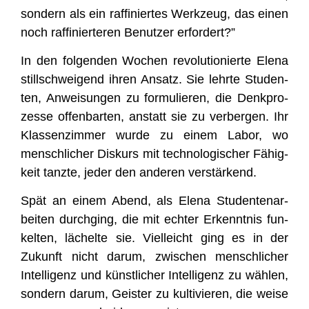
son­dern als ein raf­fi­nier­tes Werk­zeug, das einen
noch raf­fi­nier­te­ren Benut­zer erfordert?”
In den fol­gen­den Wochen revo­lu­tio­nier­te Ele­na
still­schwei­gend ihren Ansatz. Sie lehr­te Stu­den­
ten, Anwei­sun­gen zu for­mu­lie­ren, die Denk­pro­
zes­se offen­bar­ten, anstatt sie zu ver­ber­gen. Ihr
Klas­sen­zim­mer wur­de zu einem Labor, wo
mensch­li­cher Dis­kurs mit tech­no­lo­gi­scher Fähig­
keit tanz­te, jeder den ande­ren verstärkend.
Spät an einem Abend, als Ele­na Stu­den­ten­ar­
bei­ten durch­ging, die mit ech­ter Erkennt­nis fun­
kel­ten, lächel­te sie. Viel­leicht ging es in der
Zukunft nicht dar­um, zwi­schen mensch­li­cher
Intel­li­genz und künst­li­cher Intel­li­genz zu wäh­len,
son­dern dar­um, Geis­ter zu kul­ti­vie­ren, die wei­se