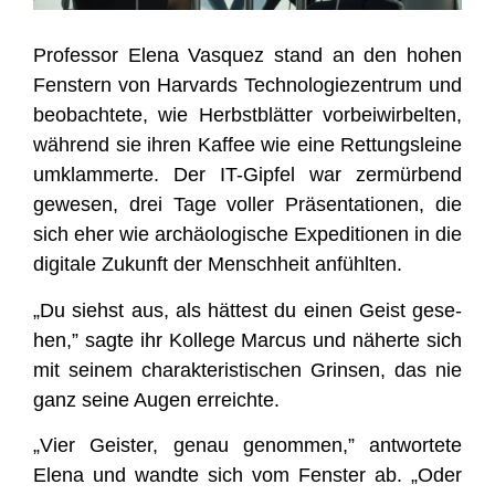
Pro­fes­sor Ele­na Vas­quez stand an den hohen
Fens­tern von Har­vards Tech­no­lo­gie­zen­trum und
beob­ach­te­te, wie Herbst­blät­ter vor­bei­wir­bel­ten,
wäh­rend sie ihren Kaf­fee wie eine Ret­tungs­lei­ne
umklam­mer­te. Der IT-Gip­fel war zer­mür­bend
gewe­sen, drei Tage vol­ler Prä­sen­ta­tio­nen, die
sich eher wie archäo­lo­gi­sche Expe­di­tio­nen in die
digi­ta­le Zukunft der Mensch­heit anfühlten.
„Du siehst aus, als hät­test du einen Geist gese­
hen,” sag­te ihr Kol­le­ge Mar­cus und näher­te sich
mit sei­nem cha­rak­te­ris­ti­schen Grin­sen, das nie
ganz sei­ne Augen erreichte.
„Vier Geis­ter, genau genom­men,” ant­wor­te­te
Ele­na und wand­te sich vom Fens­ter ab. „Oder