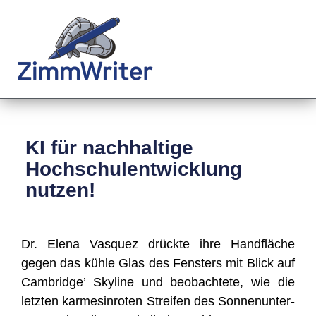
KI für nachhaltige
Hochschulentwicklung
nutzen!
Dr. Ele­na Vas­quez drück­te ihre Hand­flä­che
gegen das küh­le Glas des Fens­ters mit Blick auf
Cam­bridge’ Sky­line und beob­ach­te­te, wie die
letz­ten kar­me­sin­ro­ten Strei­fen des Son­nen­un­ter­