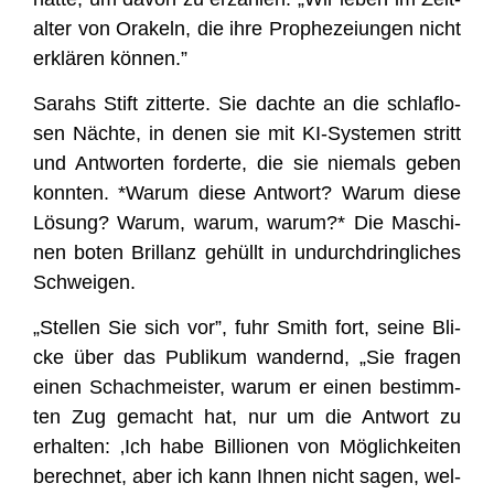
al­ter von Ora­keln, die ihre Pro­phe­zei­un­gen nicht
erklä­ren können.”
Sarahs Stift zit­ter­te. Sie dach­te an die schlaf­lo­
sen Näch­te, in denen sie mit KI-Sys­te­men stritt
und Ant­wor­ten for­der­te, die sie nie­mals geben
konn­ten. *War­um die­se Ant­wort? War­um die­se
Lösung? War­um, war­um, war­um?* Die Maschi­
nen boten Bril­lanz gehüllt in undurch­dring­li­ches
Schweigen.
„Stel­len Sie sich vor”, fuhr Smith fort, sei­ne Bli­
cke über das Publi­kum wan­dernd, „Sie fra­gen
einen Schach­meis­ter, war­um er einen bestimm­
ten Zug gemacht hat, nur um die Ant­wort zu
erhal­ten: ‚Ich habe Bil­lio­nen von Mög­lich­kei­ten
berech­net, aber ich kann Ihnen nicht sagen, wel­