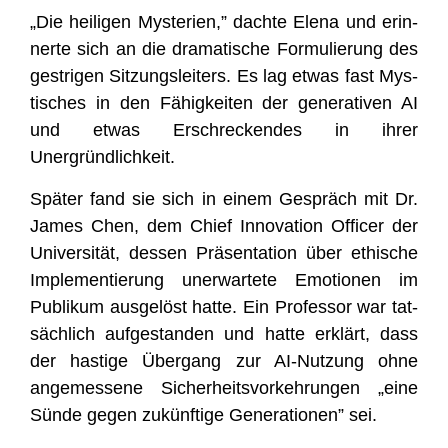
„Die hei­li­gen Mys­te­ri­en,” dach­te Ele­na und erin­
ner­te sich an die dra­ma­ti­sche For­mu­lie­rung des
gest­ri­gen Sit­zungs­lei­ters. Es lag etwas fast Mys­
ti­sches in den Fähig­kei­ten der gene­ra­ti­ven AI
und etwas Erschre­cken­des in ihrer
Unergründlichkeit.
Spä­ter fand sie sich in einem Gespräch mit Dr.
James Chen, dem Chief Inno­va­ti­on Offi­cer der
Uni­ver­si­tät, des­sen Prä­sen­ta­ti­on über ethi­sche
Imple­men­tie­rung uner­war­te­te Emo­tio­nen im
Publi­kum aus­ge­löst hat­te. Ein Pro­fes­sor war tat­
säch­lich auf­ge­stan­den und hat­te erklärt, dass
der has­ti­ge Über­gang zur AI-Nut­zung ohne
ange­mes­se­ne Sicher­heits­vor­keh­run­gen „eine
Sün­de gegen zukünf­ti­ge Gene­ra­tio­nen” sei.