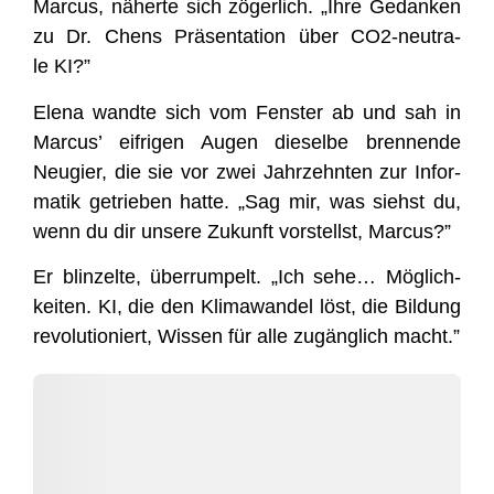
Mar­cus, näher­te sich zöger­lich. „Ihre Gedan­ken
zu Dr. Chens Prä­sen­ta­ti­on über CO2-neu­tra­
le KI?”
Ele­na wand­te sich vom Fens­ter ab und sah in
Mar­cus’ eif­ri­gen Augen die­sel­be bren­nen­de
Neu­gier, die sie vor zwei Jahr­zehn­ten zur Infor­
ma­tik getrie­ben hat­te. „Sag mir, was siehst du,
wenn du dir unse­re Zukunft vor­stellst, Marcus?”
Er blin­zel­te, über­rum­pelt. „Ich sehe… Mög­lich­
kei­ten. KI, die den Kli­ma­wan­del löst, die Bil­dung
revo­lu­tio­niert, Wis­sen für alle zugäng­lich macht.”