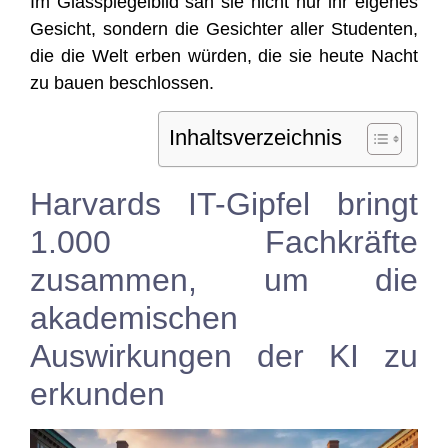
Im Glas­spie­gel­bild sah sie nicht nur ihr eige­nes
Gesicht, son­dern die Gesich­ter aller Stu­den­ten,
die die Welt erben wür­den, die sie heu­te Nacht
zu bau­en beschlossen.
Inhalts­ver­zeich­nis
Harvards IT-Gipfel bringt
1.000 Fachkräfte
zusammen, um die
akademischen
Auswirkungen der KI zu
erkunden