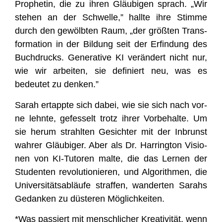
Pro­phe­tin, die zu ihren Gläu­bi­gen sprach. „Wir
ste­hen an der Schwel­le,” hall­te ihre Stim­me
durch den gewölb­ten Raum, „der größ­ten Trans­
for­ma­ti­on in der Bil­dung seit der Erfin­dung des
Buch­drucks. Gene­ra­ti­ve KI ver­än­dert nicht nur,
wie wir arbei­ten, sie defi­niert neu, was es
bedeu­tet zu denken.”
Sarah ertapp­te sich dabei, wie sie sich nach vor­
ne lehn­te, gefes­selt trotz ihrer Vor­be­hal­te. Um
sie her­um strahl­ten Gesich­ter mit der Inbrunst
wah­rer Gläu­bi­ger. Aber als Dr. Har­ring­ton Visio­
nen von KI-Tuto­ren mal­te, die das Ler­nen der
Stu­den­ten revo­lu­tio­nie­ren, und Algo­rith­men, die
Uni­ver­si­täts­ab­läu­fe straf­fen, wan­der­ten Sarahs
Gedan­ken zu düs­te­ren Möglichkeiten.
*Was pas­siert mit mensch­li­cher Krea­ti­vi­tät, wenn