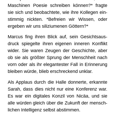
Maschi­nen Poe­sie schrei­ben kön­nen?* frag­te
sie sich und beob­ach­te­te, wie ihre Kol­le­gen ein­
stim­mig nick­ten. *Befrei­en wir Wis­sen, oder
erge­ben wir uns sili­zi­ume­nen Göttern?*
Mar­cus fing ihren Blick auf, sein Gesichts­aus­
druck spie­gel­te ihren eige­nen inne­ren Kon­flikt
wider. Sie waren Zeu­gen der Geschich­te, aber
ob sie als größ­ter Sprung der Mensch­heit nach
vorn oder als ihr ele­gan­tes­ter Fall in Erin­ne­rung
blei­ben wür­de, blieb erschre­ckend unklar.
Als Applaus durch die Hal­le don­ner­te, erkann­te
Sarah, dass dies nicht nur eine Kon­fe­renz war.
Es war ein digi­ta­les Kon­zil von Nicäa, und sie
alle wür­den gleich über die Zukunft der mensch­
li­chen Intel­li­genz selbst abstimmen.