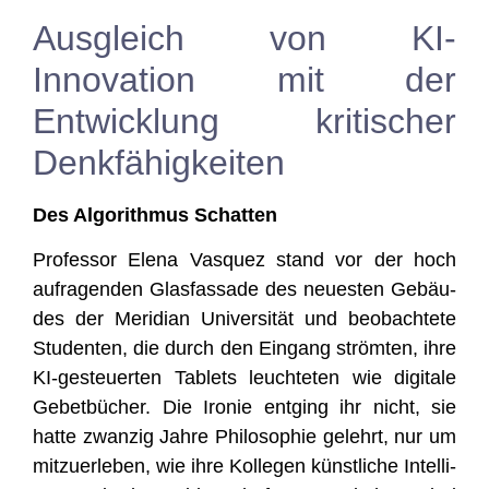
Ausgleich von KI-
Innovation mit der
Entwicklung kritischer
Denkfähigkeiten
Des Algo­rith­mus Schatten
Pro­fes­sor Ele­na Vas­quez stand vor der hoch
auf­ra­gen­den Glas­fas­sa­de des neu­es­ten Gebäu­
des der Meri­di­an Uni­ver­si­tät und beob­ach­te­te
Stu­den­ten, die durch den Ein­gang ström­ten, ihre
KI-gesteu­er­ten Tablets leuch­te­ten wie digi­ta­le
Gebet­bü­cher. Die Iro­nie ent­ging ihr nicht, sie
hat­te zwan­zig Jah­re Phi­lo­so­phie gelehrt, nur um
mit­zu­er­le­ben, wie ihre Kol­le­gen künst­li­che Intel­li­