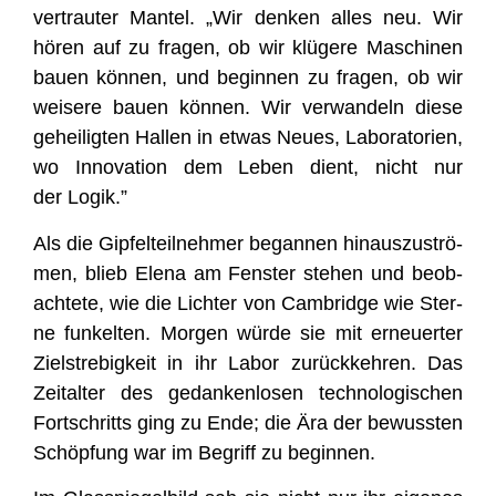
ver­trau­ter Man­tel. „Wir den­ken alles neu. Wir
hören auf zu fra­gen, ob wir klü­ge­re Maschi­nen
bau­en kön­nen, und begin­nen zu fra­gen, ob wir
wei­se­re bau­en kön­nen. Wir ver­wan­deln die­se
gehei­lig­ten Hal­len in etwas Neu­es, Labo­ra­to­ri­en,
wo Inno­va­ti­on dem Leben dient, nicht nur
der Logik.”
Als die Gip­fel­teil­neh­mer began­nen hin­aus­zu­strö­
men, blieb Ele­na am Fens­ter ste­hen und beob­
ach­te­te, wie die Lich­ter von Cam­bridge wie Ster­
ne fun­kel­ten. Mor­gen wür­de sie mit erneu­er­ter
Ziel­stre­big­keit in ihr Labor zurück­keh­ren. Das
Zeit­al­ter des gedan­ken­lo­sen tech­no­lo­gi­schen
Fort­schritts ging zu Ende; die Ära der bewuss­ten
Schöp­fung war im Begriff zu beginnen.