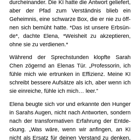
durch­ein­an­der. Die KI hat­te die Ant­wort gelie­fert,
aber der Pfad zum Ver­ständ­nis blieb ein
Geheim­nis, eine schwar­ze Box, die er nie zu öff­
nen sich bemüht hat­te. *Das ist unse­re Erb­sün­
de*, dach­te Ele­na, *Weis­heit zu akzep­tie­ren,
ohne sie zu verdienen.*
Wäh­rend der Sprech­stun­den klopf­te Sarah
Chen zögernd an Ele­nas Tür. „Pro­fes­so­rin, ich
füh­le mich wie ertrun­ken in Effi­zi­enz. Mei­ne KI
schreibt bes­se­re Auf­sät­ze als ich, aber wenn ich
sie ein­rei­che, füh­le ich mich… leer.”
Ele­na beug­te sich vor und erkann­te den Hun­ger
in Sarahs Augen, nicht nach Ant­wor­ten, son­dern
nach der trans­for­ma­ti­ven Erfah­rung der Ent­de­
ckung. „Was wäre, wenn wir anfin­gen, an KI
nicht als Ersatz für dei­nen Ver­stand zu den­ken,