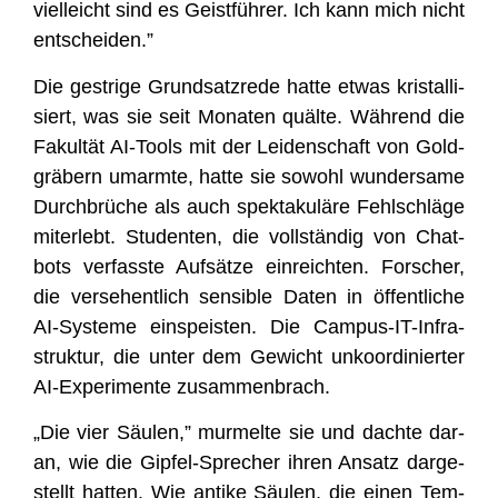
viel­leicht sind es Geist­füh­rer. Ich kann mich nicht
entscheiden.”
Die gest­ri­ge Grund­satz­re­de hat­te etwas kris­tal­li­
siert, was sie seit Mona­ten quäl­te. Wäh­rend die
Fakul­tät AI-Tools mit der Lei­den­schaft von Gold­
grä­bern umarm­te, hat­te sie sowohl wun­der­sa­me
Durch­brü­che als auch spek­ta­ku­lä­re Fehl­schlä­ge
mit­er­lebt. Stu­den­ten, die voll­stän­dig von Chat­
bots ver­fass­te Auf­sät­ze ein­reich­ten. For­scher,
die ver­se­hent­lich sen­si­ble Daten in öffent­li­che
AI-Sys­te­me ein­speis­ten. Die Cam­pus-IT-Infra­
struk­tur, die unter dem Gewicht unko­or­di­nier­ter
AI-Expe­ri­men­te zusammenbrach.
„Die vier Säu­len,” mur­mel­te sie und dach­te dar­
an, wie die Gip­fel-Spre­cher ihren Ansatz dar­ge­
stellt hat­ten. Wie anti­ke Säu­len, die einen Tem­