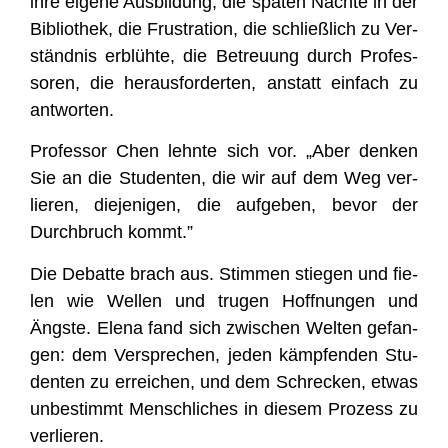
ihre eige­ne Aus­bil­dung, die spä­ten Näch­te in der
Biblio­thek, die Frus­tra­ti­on, die schließ­lich zu Ver­
ständ­nis erblüh­te, die Betreu­ung durch Pro­fes­
so­ren, die her­aus­for­der­ten, anstatt ein­fach zu
antworten.
Pro­fes­sor Chen lehn­te sich vor. „Aber den­ken
Sie an die Stu­den­ten, die wir auf dem Weg ver­
lie­ren, die­je­ni­gen, die auf­ge­ben, bevor der
Durch­bruch kommt.”
Die Debat­te brach aus. Stim­men stie­gen und fie­
len wie Wel­len und tru­gen Hoff­nun­gen und
Ängs­te. Ele­na fand sich zwi­schen Wel­ten gefan­
gen: dem Ver­spre­chen, jeden kämp­fen­den Stu­
den­ten zu errei­chen, und dem Schre­cken, etwas
unbe­stimmt Mensch­li­ches in die­sem Pro­zess zu
verlieren.