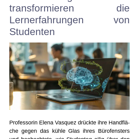
transformieren die
Lernerfahrungen von
Studenten
Pro­fes­so­rin Ele­na Vas­quez drück­te ihre Hand­flä­
che gegen das küh­le Glas ihres Büro­fens­ters