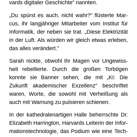
vards digi­ta­ler Geschich­te” nannten.
„Du spürst es auch, nicht wahr?” flüs­ter­te Mar­
cus, ihr lang­jäh­ri­ger Mit­ar­bei­ter vom Insti­tut für
Infor­ma­tik, der neben sie trat. „Die­se Elek­tri­zi­tät
in der Luft. Als wür­den wir gleich etwas erle­ben,
das alles verändert.”
Sarah nick­te, obwohl ihr Magen vor Unge­wiss­
heit rebel­lier­te. Durch die gro­ßen Tor­bö­gen
konn­te sie Ban­ner sehen, die mit „KI: Die
Zukunft aka­de­mi­scher Exzel­lenz” beschrif­tet
waren, Wor­te, die sowohl mit Ver­hei­ßung als
auch mit War­nung zu pul­sie­ren schienen.
In der kathe­dra­len­ar­ti­gen Hal­le beherrsch­te Dr.
Eliza­beth Har­ring­ton, Har­vards Lei­te­rin der Infor­
ma­ti­ons­tech­no­lo­gie, das Podi­um wie eine Tech-