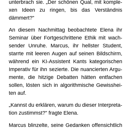
unter­brach sie. „Der schö­nen Qual, mit kom­ple­
xen Ideen zu rin­gen, bis das Ver­ständ­nis
dämmert?”
An die­sem Nach­mit­tag beob­ach­te­te Ele­na ihr
Semi­nar über Fort­ge­schrit­te­ne Ethik mit wach­
sen­der Unru­he. Mar­cus, ihr hells­ter Stu­dent,
starr­te mit lee­ren Augen auf sei­nen Bild­schirm,
wäh­rend ein KI-Assis­tent Kants kate­go­ri­schen
Impe­ra­tiv für ihn sezier­te. Die nuan­cier­ten Argu­
men­te, die hit­zi­ge Debat­ten hät­ten ent­fa­chen
sol­len, lös­ten sich in algo­rith­mi­sche Gewiss­hei­
ten auf.
„Kannst du erklä­ren, war­um du die­ser Inter­pre­ta­
ti­on zustimmst?” frag­te Elena.
Mar­cus blin­zel­te, sei­ne Gedan­ken offen­sicht­lich