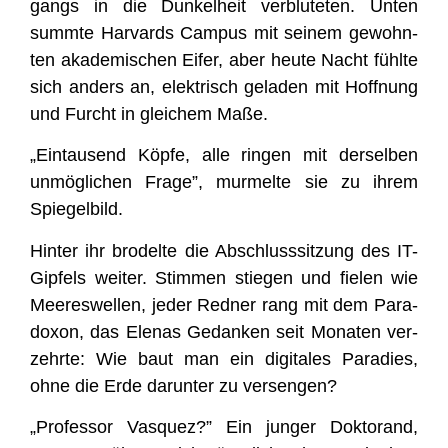
gangs in die Dun­kel­heit ver­blu­te­ten. Unten
summ­te Har­vards Cam­pus mit sei­nem gewohn­
ten aka­de­mi­schen Eifer, aber heu­te Nacht fühl­te
sich anders an, elek­trisch gela­den mit Hoff­nung
und Furcht in glei­chem Maße.
„Ein­tau­send Köp­fe, alle rin­gen mit der­sel­ben
unmög­li­chen Fra­ge”, mur­mel­te sie zu ihrem
Spiegelbild.
Hin­ter ihr bro­del­te die Abschluss­sit­zung des IT-
Gip­fels wei­ter. Stim­men stie­gen und fie­len wie
Mee­res­wel­len, jeder Red­ner rang mit dem Para­
do­xon, das Ele­nas Gedan­ken seit Mona­ten ver­
zehr­te: Wie baut man ein digi­ta­les Para­dies,
ohne die Erde dar­un­ter zu versengen?
„Pro­fes­sor Vas­quez?” Ein jun­ger Dok­to­rand,