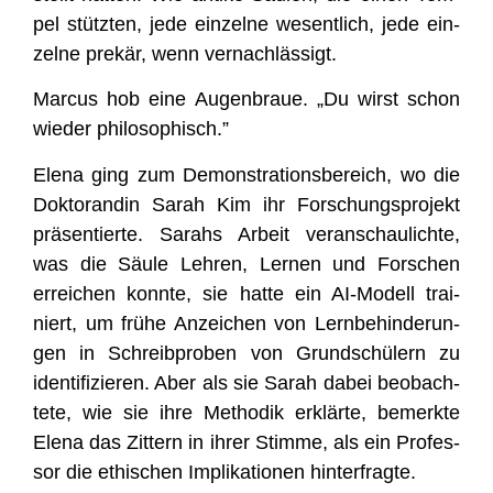
pel stütz­ten, jede ein­zel­ne wesent­lich, jede ein­
zel­ne pre­kär, wenn vernachlässigt.
Mar­cus hob eine Augen­braue. „Du wirst schon
wie­der philosophisch.”
Ele­na ging zum Demons­tra­ti­ons­be­reich, wo die
Dok­to­ran­din Sarah Kim ihr For­schungs­pro­jekt
prä­sen­tier­te. Sarahs Arbeit ver­an­schau­lich­te,
was die Säu­le Leh­ren, Ler­nen und For­schen
errei­chen konn­te, sie hat­te ein AI-Modell trai­
niert, um frü­he Anzei­chen von Lern­be­hin­de­run­
gen in Schreib­pro­ben von Grund­schü­lern zu
iden­ti­fi­zie­ren. Aber als sie Sarah dabei beob­ach­
te­te, wie sie ihre Metho­dik erklär­te, bemerk­te
Ele­na das Zit­tern in ihrer Stim­me, als ein Pro­fes­
sor die ethi­schen Impli­ka­tio­nen hinterfragte.