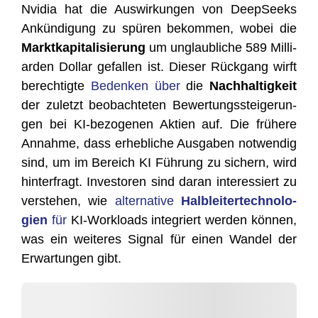
Nvi­dia hat die Aus­wir­kun­gen von Deep­Seeks
Ankün­di­gung zu spü­ren bekom­men, wobei die
Markt­ka­pi­ta­li­sie­rung
um unglaub­li­che 589 Mil­li­
ar­den Dol­lar gefal­len ist. Die­ser Rück­gang wirft
berech­tig­te
Beden­ken über
die
Nach­hal­tig­keit
der zuletzt beob­ach­te­ten Bewer­tungs­stei­ge­run­
gen bei KI-bezo­ge­nen Akti­en auf. Die frü­he­re
Annah­me, dass erheb­li­che Aus­ga­ben not­wen­dig
sind, um im Bereich KI Füh­rung zu sichern, wird
hin­ter­fragt. Inves­to­ren sind dar­an inter­es­siert zu
ver­ste­hen, wie
alter­na­ti­ve
Halb­lei­ter­tech­no­lo­
gien
für
KI-Workloads inte­griert wer­den kön­nen,
was ein wei­te­res Signal für einen Wan­del der
Erwar­tun­gen gibt.