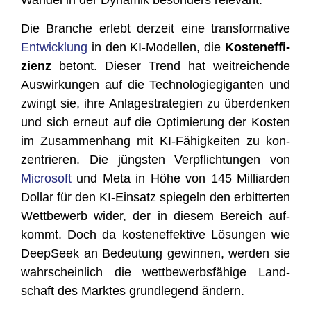
Die Bran­che erlebt der­zeit eine trans­for­ma­ti­ve
Ent­wick­lung
in den KI-Model­len, die
Kos­ten­ef­fi­
zi­enz
betont. Die­ser Trend hat weit­rei­chen­de
Aus­wir­kun­gen auf die Tech­no­lo­gie­gi­gan­ten und
zwingt sie, ihre Anla­ge­stra­te­gien zu über­den­ken
und sich erneut auf die Opti­mie­rung der Kos­ten
im Zusam­men­hang mit KI-Fähig­kei­ten zu kon­
zen­trie­ren. Die jüngs­ten Ver­pflich­tun­gen von
Micro­soft
und Meta in Höhe von 145 Mil­li­ar­den
Dol­lar für den KI-Ein­satz spie­geln den erbit­ter­ten
Wett­be­werb wider, der in die­sem Bereich auf­
kommt. Doch da kos­ten­ef­fek­ti­ve Lösun­gen wie
Deep­Seek an Bedeu­tung gewin­nen, wer­den sie
wahr­schein­lich die wett­be­werbs­fä­hi­ge Land­
schaft des Mark­tes grund­le­gend ändern.