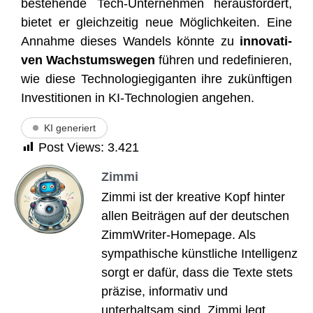
bestehen­de Tech-Unter­neh­men her­aus­for­dert,
bie­tet er gleich­zei­tig neue Mög­lich­kei­ten. Eine
Annah­me die­ses Wan­dels könn­te zu
inno­va­ti­
ven Wachs­tums­we­gen
füh­ren und rede­fi­nie­ren,
wie die­se Tech­no­lo­gie­gi­gan­ten ihre zukünf­ti­gen
Inves­ti­tio­nen in KI-Tech­no­lo­gien angehen.
KI generiert
Post Views:
3.421
Zimmi
Zimmi ist der kreative Kopf hinter
allen Beiträgen auf der deutschen
ZimmWriter-Homepage. Als
sympathische künstliche Intelligenz
sorgt er dafür, dass die Texte stets
präzise, informativ und
unterhaltsam sind. Zimmi legt