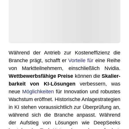
Wäh­rend der Antrieb zur Kos­ten­ef­fi­zi­enz die
Bran­che prägt, schafft er
Vor­tei­le für
eine Rei­he
von Markt­teil­neh­mern, ein­schließ­lich Nvi­dia.
Wett­be­werbs­fä­hi­ge Prei­se
kön­nen die
Ska­lier­
bar­keit von KI-Lösun­gen
ver­bes­sern, was
neue
Mög­lich­kei­ten
für Inno­va­ti­on und robus­tes
Wachs­tum eröff­net. His­to­ri­sche Anla­ge­stra­te­gien
in KI ste­hen vor­aus­sicht­lich zur Über­prü­fung an,
wäh­rend sich die Bran­che anpasst. Wäh­rend
der Auf­stieg von Lösun­gen wie Deep­Seeks