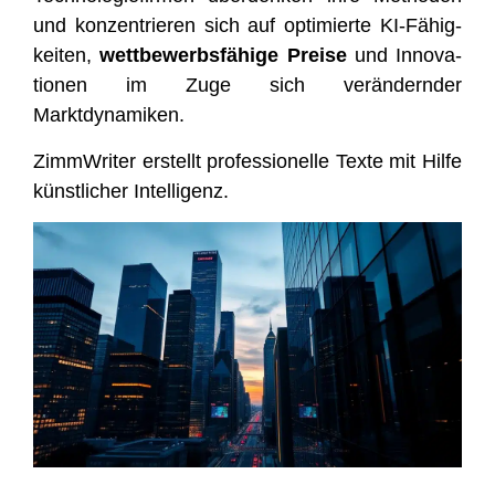
und kon­zen­trie­ren sich auf opti­mier­te KI-Fähig­
kei­ten,
wett­be­werbs­fä­hi­ge Prei­se
und Inno­va­
tio­nen im Zuge sich ver­än­dern­der
Marktdynamiken.
Zimm­Wri­ter erstellt pro­fes­sio­nel­le Tex­te mit Hil­fe
künst­li­cher Intelligenz.