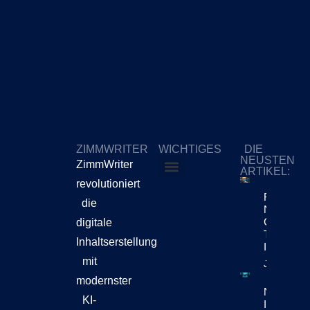
ZIMMWRITER
WICHTIGES
DIE
NEUSTEN
ZimmWriter
ARTIKEL:
revolutioniert
ZimmWriter kaufen
Cookie-Richtlinie (EU)
Reuters Di
die
News Repo
Chatbots
digitale
Teil Der
Inhaltserstellung
Inhaltsen
mit
Jetzt Lese
modernster
Netflix-
KI-
Investore