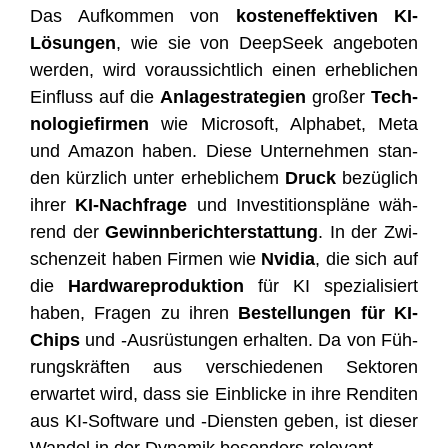
Das Auf­kom­men von
kos­ten­ef­fek­ti­ven KI-
Lösun­gen
, wie sie von Deep­Seek ange­bo­ten
wer­den, wird vor­aus­sicht­lich einen erheb­li­chen
Ein­fluss auf die
Anla­ge­stra­te­gien
gro­ßer
Tech­
no­lo­gie­fir­men
wie Micro­soft, Alpha­bet, Meta
und Ama­zon haben. Die­se Unter­neh­men stan­
den kürz­lich unter erheb­li­chem
Druck
bezüg­lich
ihrer
KI-Nach­fra­ge
und Inves­ti­ti­ons­plä­ne wäh­
rend der
Gewinn­be­richt­erstat­tung
. In der Zwi­
schen­zeit haben Fir­men wie
Nvi­dia
, die sich auf
die
Hard­ware­pro­duk­ti­on
für KI spe­zia­li­siert
haben, Fra­gen zu ihren
Bestel­lun­gen für KI-
Chips
und ‑Aus­rüs­tun­gen erhal­ten. Da von Füh­
rungs­kräf­ten aus ver­schie­de­nen Sek­to­ren
erwar­tet wird, dass sie Ein­bli­cke in ihre Ren­di­ten
aus KI-Soft­ware und ‑Diens­ten geben, ist die­ser
Wan­del in der Dyna­mik beson­ders relevant.