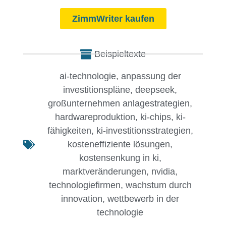
ZimmWriter kaufen
Beispieltexte
ai-technologie
,
anpassung der
investitionspläne
,
deepseek
,
großunternehmen anlagestrategien
,
hardwareproduktion
,
ki-chips
,
ki-
fähigkeiten
,
ki-investitionsstrategien
,
kosteneffiziente lösungen
,
kostensenkung in ki
,
marktveränderungen
,
nvidia
,
technologiefirmen
,
wachstum durch
innovation
,
wettbewerb in der
technologie