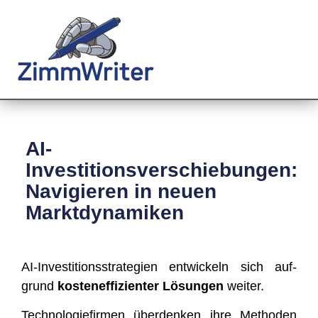
AI-
Investitionsverschiebungen:
Navigieren in neuen
Marktdynamiken
AI-Inves­ti­ti­ons­stra­te­gien ent­wi­ckeln sich auf­
grund
kos­ten­ef­fi­zi­en­ter Lösun­gen
weiter.
Tech­no­lo­gie­fir­men über­den­ken ihre Metho­den