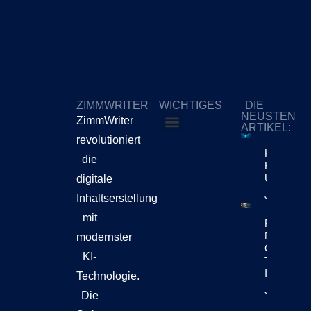
ZIMMWRITER
WICHTIGES
DIE
NEUSTEN
ZimmWriter
ARTIKEL:
revolutioniert
ZimmWriter kaufen
Cookie-Richtlinie (EU)
KI-Content
die
Bewegt Si
Unternehm
digitale
Jetzt Lese
Inhaltserstellung
mit
Reuters Di
News Repo
modernster
Chatbots
KI-
Teil Der
Inhaltsen
Technologie.
Jetzt Lese
Die