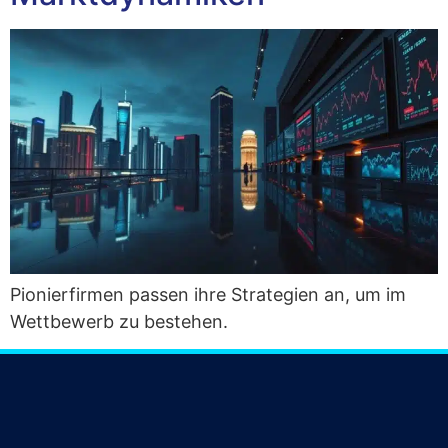
Pio­nier­fir­men pas­sen ihre Stra­te­gien an, um im
Wett­be­werb zu bestehen.