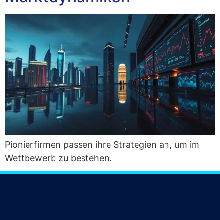
Pio­nier­fir­men pas­sen ihre Stra­te­gien an, um im
Wett­be­werb zu bestehen.