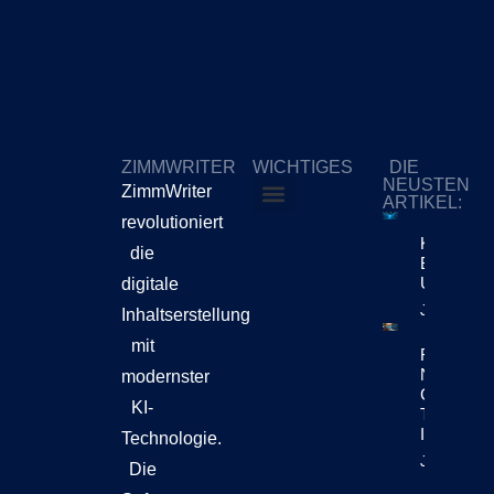
ZIMMWRITER
WICHTIGES
DIE
NEUSTEN
ZimmWriter
ARTIKEL:
revolutioniert
ZimmWriter kaufen
Cookie-Richtlinie (EU)
KI-Content
die
Bewegt Si
Unternehm
digitale
Jetzt Lese
Inhaltserstellung
mit
Reuters Di
News Repo
modernster
Chatbots
KI-
Teil Der
Inhaltsen
Technologie.
Jetzt Lese
Die