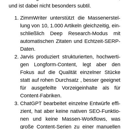
und ist dabei nicht beson­ders subtil.
Zimm­Wri­ter unter­stützt die Mas­sen­er­stel­
lung von 10, 1.000 Arti­keln gleich­zei­tig, ein­
schließ­lich Deep Rese­arch-Modus mit
auto­ma­ti­schen Zita­ten und Echtzeit-SERP-
Daten.
Jar­vis pro­du­ziert struk­tu­rier­ten, hoch­wer­ti­
gen Long­form-Con­tent, legt aber den
Fokus auf die Qua­li­tät ein­zel­ner Stü­cke
statt auf rohen Durch­satz , bes­ser geeig­net
für aus­ge­feil­te Vor­zei­ge­inhal­te als für
Content-Fabriken.
ChatGPT bear­bei­tet ein­zel­ne Ent­wür­fe effi­
zi­ent, hat aber kei­ne nati­ven SEO-Funk­tio­
nen und kei­ne Mas­sen-Work­flows, was
gro­ße Con­tent-Seri­en zu einer manu­el­len