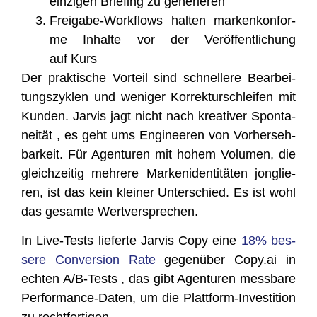
ein­zi­gen Brie­fing zu generieren
Frei­ga­be-Work­flows hal­ten mar­ken­kon­for­
me Inhal­te vor der Ver­öf­fent­li­chung
auf Kurs
Der prak­ti­sche Vor­teil sind schnel­le­re Bear­bei­
tungs­zy­klen und weni­ger Kor­rek­tur­schlei­fen mit
Kun­den. Jar­vis jagt nicht nach krea­ti­ver Spon­ta­
nei­tät , es geht ums Engi­nee­ren von Vor­her­seh­
bar­keit. Für Agen­tu­ren mit hohem Volu­men, die
gleich­zei­tig meh­re­re Mar­ken­iden­ti­tä­ten jon­glie­
ren, ist das kein klei­ner Unter­schied. Es ist wohl
das gesam­te Wertversprechen.
In Live-Tests lie­fer­te Jar­vis Copy eine
18% bes­
se­re Con­ver­si­on Rate
gegen­über Copy​.ai in
ech­ten A/B‑Tests , das gibt Agen­tu­ren mess­ba­re
Per­for­mance-Daten, um die Platt­form-Inves­ti­ti­on