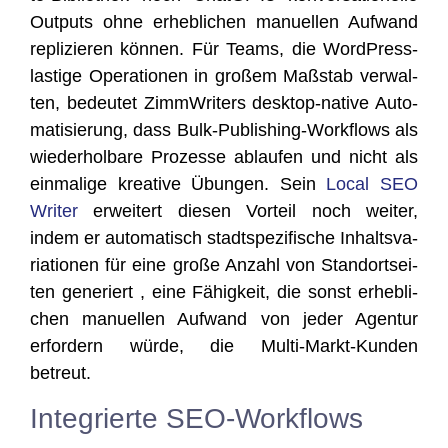
Out­puts ohne erheb­li­chen manu­el­len Auf­wand
repli­zie­ren kön­nen. Für Teams, die Word­Press-
las­ti­ge Ope­ra­tio­nen in gro­ßem Maß­stab ver­wal­
ten, bedeu­tet Zimm­Wri­ters desk­top-nati­ve Auto­
ma­ti­sie­rung, dass Bulk-Publi­shing-Work­flows als
wie­der­hol­ba­re Pro­zes­se ablau­fen und nicht als
ein­ma­li­ge krea­ti­ve Übun­gen. Sein
Local SEO
Wri­ter
erwei­tert die­sen Vor­teil noch wei­ter,
indem er auto­ma­tisch stadt­spe­zi­fi­sche Inhalts­va­
ria­tio­nen für eine gro­ße Anzahl von Stand­ort­sei­
ten gene­riert , eine Fähig­keit, die sonst erheb­li­
chen manu­el­len Auf­wand von jeder Agen­tur
erfor­dern wür­de, die Mul­ti-Markt-Kun­den
betreut.
Integrierte SEO-Workflows