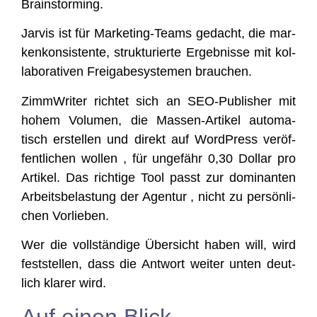
Brainstorming.
Jar­vis ist für Mar­ke­ting-Teams gedacht, die mar­
ken­kon­sis­ten­te, struk­tu­rier­te Ergeb­nis­se mit kol­
la­bo­ra­ti­ven Frei­ga­be­sys­te­men brauchen.
Zimm­Wri­ter rich­tet sich an SEO-Publisher mit
hohem Volu­men, die Mas­sen-Arti­kel auto­ma­
tisch erstel­len und direkt auf Word­Press ver­öf­
fent­li­chen wol­len , für unge­fähr 0,30 Dol­lar pro
Arti­kel. Das rich­ti­ge Tool passt zur domi­nan­ten
Arbeits­be­las­tung der Agen­tur , nicht zu per­sön­li­
chen Vorlieben.
Wer die voll­stän­di­ge Über­sicht haben will, wird
fest­stel­len, dass die Ant­wort wei­ter unten deut­
lich kla­rer wird.
Auf einen Blick