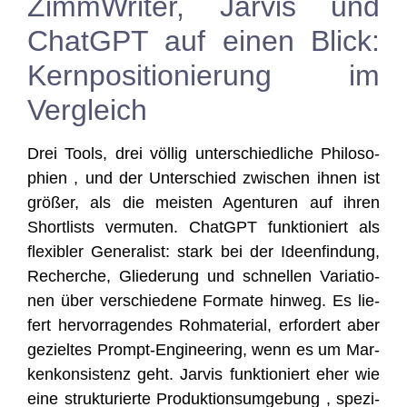
ZimmWriter, Jarvis und
ChatGPT auf einen Blick:
Kernpositionierung im
Vergleich
Drei Tools, drei völ­lig unter­schied­li­che Phi­lo­so­
phien , und der Unter­schied zwi­schen ihnen ist
grö­ßer, als die meis­ten Agen­tu­ren auf ihren
Short­lists ver­mu­ten. ChatGPT funk­tio­niert als
fle­xi­bler Gene­ra­list: stark bei der Ideen­fin­dung,
Recher­che, Glie­de­rung und schnel­len Varia­tio­
nen über ver­schie­de­ne For­ma­te hin­weg. Es lie­
fert her­vor­ra­gen­des Roh­ma­te­ri­al, erfor­dert aber
geziel­tes Prompt-Engi­nee­ring, wenn es um Mar­
ken­kon­sis­tenz geht. Jar­vis funk­tio­niert eher wie
eine struk­tu­rier­te Pro­duk­ti­ons­um­ge­bung , spe­zi­