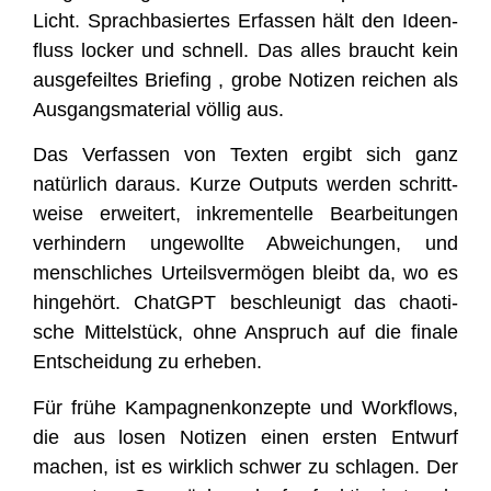
Licht. Sprach­ba­sier­tes Erfas­sen hält den Ideen­
fluss locker und schnell. Das alles braucht kein
aus­ge­feil­tes Brie­fing , gro­be Noti­zen rei­chen als
Aus­gangs­ma­te­ri­al völ­lig aus.
Das Ver­fas­sen von Tex­ten ergibt sich ganz
natür­lich dar­aus. Kur­ze Out­puts wer­den schritt­
wei­se erwei­tert, inkre­men­tel­le Bear­bei­tun­gen
ver­hin­dern unge­woll­te Abwei­chun­gen, und
mensch­li­ches Urteils­ver­mö­gen bleibt da, wo es
hin­ge­hört. ChatGPT beschleu­nigt das chao­ti­
sche Mit­tel­stück, ohne Anspruch auf die fina­le
Ent­schei­dung zu erheben.
Für frü­he Kam­pa­gnen­kon­zep­te und Work­flows,
die aus losen Noti­zen einen ers­ten Ent­wurf
machen, ist es wirk­lich schwer zu schla­gen. Der