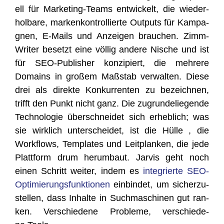
ell für Mar­ke­ting-Teams ent­wi­ckelt, die wie­der­
hol­ba­re, mar­ken­kon­trol­lier­te Out­puts für Kam­pa­
gnen, E‑Mails und Anzei­gen brau­chen. Zimm­
Wri­ter besetzt eine völ­lig ande­re Nische und ist
für SEO-Publisher kon­zi­piert, die meh­re­re
Domains in gro­ßem Maß­stab ver­wal­ten. Die­se
drei als direk­te Kon­kur­ren­ten zu bezeich­nen,
trifft den Punkt nicht ganz. Die zugrun­de­lie­gen­de
Tech­no­lo­gie über­schnei­det sich erheb­lich; was
sie wirk­lich unter­schei­det, ist die Hül­le , die
Work­flows, Tem­pla­tes und Leit­plan­ken, die jede
Platt­form drum her­um­baut. Jar­vis geht noch
einen Schritt wei­ter, indem es
inte­grier­te SEO-
Opti­mie­rungs­funk­tio­nen
ein­bin­det, um sicher­zu­
stel­len, dass Inhal­te in Such­ma­schi­nen gut ran­
ken. Ver­schie­de­ne Pro­ble­me, ver­schie­de­