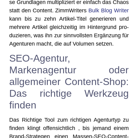
se Grund­la­gen mul­ti­pli­ziert er ein­fach das Cha­os
statt den Con­tent. Zimm­Wri­ters
Bulk Blog Wri­ter
kann bis zu zehn Arti­kel-Titel gene­rie­ren und
meh­re­re Arti­kel gleich­zei­tig im Hin­ter­grund pro­
du­zie­ren, was ihn zur sinn­volls­ten Ergän­zung für
Agen­tu­ren macht, die auf Volu­men setzen.
SEO-Agentur,
Markenagentur oder
allgemeiner Content-Shop:
Das richtige Werkzeug
finden
Das Rich­ti­ge Tool zum rich­ti­gen Agen­tur­typ zu
fin­den klingt offen­sicht­lich , bis jemand einem
Brand-Stra­te­gen einen Mas­sen-SEO-Con­tent-