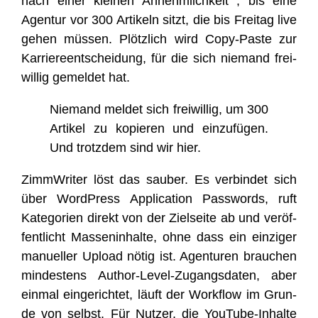
nach einer klei­nen Annehm­lich­keit , bis eine
Agen­tur vor 300 Arti­keln sitzt, die bis Frei­tag live
gehen müs­sen. Plötz­lich wird Copy-Pas­te zur
Kar­rie­re­ent­schei­dung, für die sich nie­mand frei­
wil­lig gemel­det hat.
Nie­mand mel­det sich frei­wil­lig, um 300
Arti­kel zu kopie­ren und ein­zu­fü­gen.
Und trotz­dem sind wir hier.
Zimm­Wri­ter löst das sau­ber. Es ver­bin­det sich
über Word­Press Appli­ca­ti­on Pass­words, ruft
Kate­go­rien direkt von der Ziel­sei­te ab und ver­öf­
fent­licht Mas­sen­in­hal­te, ohne dass ein ein­zi­ger
manu­el­ler Upload nötig ist. Agen­tu­ren brau­chen
min­des­tens Aut­hor-Level-Zugangs­da­ten, aber
ein­mal ein­ge­rich­tet, läuft der Work­flow im Grun­
de von selbst. Für Nut­zer, die You­Tube-Inhal­te