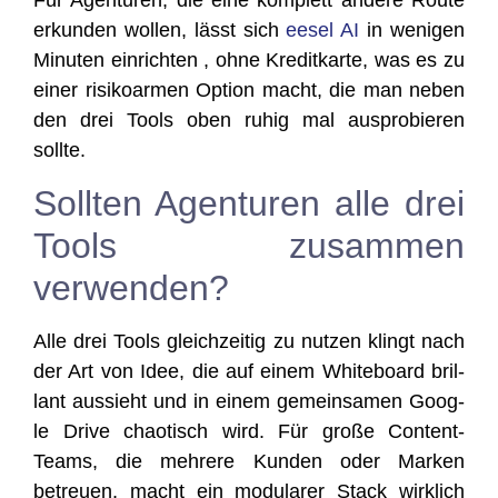
Für Agen­tu­ren, die eine kom­plett ande­re Rou­te
erkun­den wol­len, lässt sich
eesel AI
in weni­gen
Minu­ten ein­rich­ten , ohne Kre­dit­kar­te, was es zu
einer risi­ko­ar­men Opti­on macht, die man neben
den drei Tools oben ruhig mal aus­pro­bie­ren
sollte.
Sollten Agenturen alle drei
Tools zusammen
verwenden?
Alle drei Tools gleich­zei­tig zu nut­zen klingt nach
der Art von Idee, die auf einem White­board bril­
lant aus­sieht und in einem gemein­sa­men Goog­
le Dri­ve chao­tisch wird. Für gro­ße Con­tent-
Teams, die meh­re­re Kun­den oder Mar­ken
betreu­en, macht ein modu­la­rer Stack wirk­lich