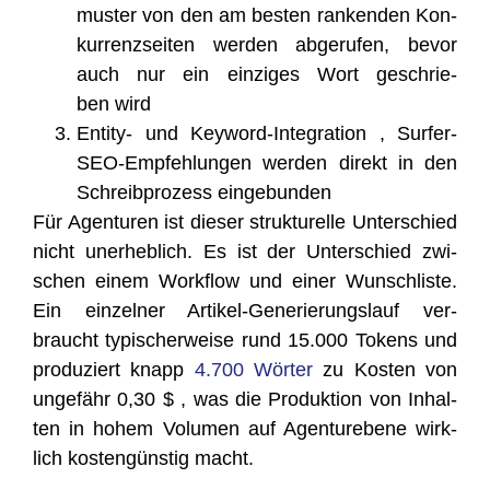
mus­ter von den am bes­ten ran­ken­den Kon­
kur­renz­sei­ten wer­den abge­ru­fen, bevor
auch nur ein ein­zi­ges Wort geschrie­
ben wird
Enti­ty- und Key­word-Inte­gra­ti­on , Sur­fer-
SEO-Emp­feh­lun­gen wer­den direkt in den
Schreib­pro­zess eingebunden
Für Agen­tu­ren ist die­ser struk­tu­rel­le Unter­schied
nicht uner­heb­lich. Es ist der Unter­schied zwi­
schen einem Work­flow und einer Wunsch­lis­te.
Ein ein­zel­ner Arti­kel-Gene­rie­rungs­lauf ver­
braucht typi­scher­wei­se rund 15.000 Tokens und
pro­du­ziert knapp
4.700 Wör­ter
zu Kos­ten von
unge­fähr 0,30 $ , was die Pro­duk­ti­on von Inhal­
ten in hohem Volu­men auf Agen­tur­ebe­ne wirk­
lich kos­ten­güns­tig macht.