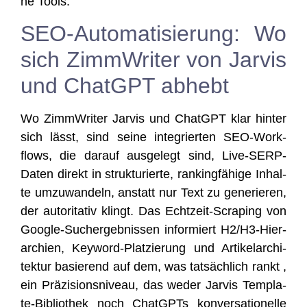
ne Tools.
SEO-Automatisierung: Wo
sich ZimmWriter von Jarvis
und ChatGPT abhebt
Wo Zimm­Wri­ter Jar­vis und ChatGPT klar hin­ter
sich lässt, sind sei­ne inte­grier­ten SEO-Work­
flows, die dar­auf aus­ge­legt sind, Live-SERP-
Daten direkt in struk­tu­rier­te, ran­king­fä­hi­ge Inhal­
te umzu­wan­deln, anstatt nur Text zu gene­rie­ren,
der auto­ri­ta­tiv klingt. Das Echt­zeit-Scra­ping von
Goog­le-Such­ergeb­nis­sen infor­miert H2/H3-Hier­
ar­chien, Key­word-Plat­zie­rung und Arti­kel­ar­chi­
tek­tur basie­rend auf dem, was tat­säch­lich rankt ,
ein Prä­zi­si­ons­ni­veau, das weder Jar­vis Tem­p­la­
te-Biblio­thek noch ChatGPTs kon­ver­sa­tio­nel­le