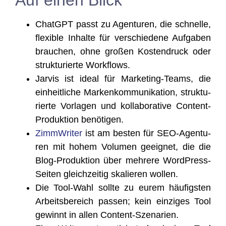
ChatGPT passt zu Agen­tu­ren, die schnel­le,
fle­xi­ble Inhal­te für ver­schie­de­ne Auf­ga­ben
brau­chen, ohne gro­ßen Kos­ten­druck oder
struk­tu­rier­te Workflows.
Jar­vis ist ide­al für Mar­ke­ting-Teams, die
ein­heit­li­che Mar­ken­kom­mu­ni­ka­ti­on, struk­tu­
rier­te Vor­la­gen und kol­la­bo­ra­ti­ve Con­tent-
Pro­duk­ti­on benötigen.
Zimm­Wri­ter
ist am bes­ten für SEO-Agen­tu­
ren mit hohem Volu­men geeig­net, die die
Blog-Pro­duk­ti­on über meh­re­re Word­Press-
Sei­ten gleich­zei­tig ska­lie­ren wollen.
Die Tool-Wahl soll­te zu eurem häu­figs­ten
Arbeits­be­reich pas­sen; kein ein­zi­ges Tool
gewinnt in allen Content-Szenarien.