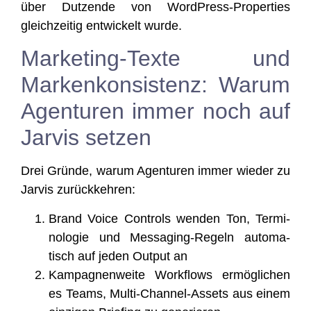
über Dut­zen­de von Word­Press-Pro­per­ties
gleich­zei­tig ent­wi­ckelt wurde.
Marketing-Texte und
Markenkonsistenz: Warum
Agenturen immer noch auf
Jarvis setzen
Drei Grün­de, war­um Agen­tu­ren immer wie­der zu
Jar­vis zurückkehren:
Brand Voice Con­trols wen­den Ton, Ter­mi­
no­lo­gie und Mes­sa­ging-Regeln auto­ma­
tisch auf jeden Out­put an
Kam­pa­gnen­wei­te Work­flows ermög­li­chen
es Teams, Mul­ti-Chan­nel-Assets aus einem