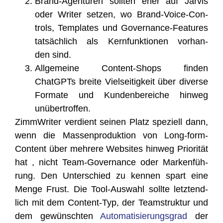
Brand-Agen­tu­ren soll­ten eher auf Jar­vis
oder Wri­ter set­zen, wo Brand-Voice-Con­
trols, Tem­pla­tes und Gover­nan­ce-Fea­tures
tat­säch­lich als Kern­funk­tio­nen vor­han­
den sind.
All­ge­mei­ne Con­tent-Shops fin­den
ChatGPTs brei­te Viel­sei­tig­keit über diver­se
For­ma­te und Kun­den­be­rei­che hin­weg
unübertroffen.
Zimm­Wri­ter ver­dient sei­nen Platz spe­zi­ell dann,
wenn die Mas­sen­pro­duk­ti­on von Long-form-
Con­tent über meh­re­re Web­sites hin­weg Prio­ri­tät
hat , nicht Team-Gover­nan­ce oder Mar­ken­füh­
rung. Den Unter­schied zu ken­nen spart eine
Men­ge Frust. Die Tool-Aus­wahl soll­te letzt­end­
lich mit dem Con­tent-Typ, der Team­struk­tur und
dem gewünsch­ten
Auto­ma­ti­sie­rungs­grad
der