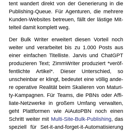
tent wan­dert direkt von der Gene­rie­rung in die
Publi­shing-Queue. Für Agen­tu­ren, die meh­re­re
Kun­den-Web­sites betreu­en, fällt der läs­ti­ge Mit­
tel­teil damit kom­plett weg.
Der Bulk Wri­ter erwei­tert die­sen Vor­teil noch
wei­ter und ver­ar­bei­tet bis zu 1.000 Posts aus
einer ein­fa­chen Titel­lis­te. Jar­vis und ChatGPT
pro­du­zie­ren Text; Zimm­Wri­ter pro­du­ziert *ver­öf­
fent­lich­te Arti­kel*. Die­ser Unter­schied, so
unschein­bar er klingt, bedeu­tet eine völ­lig ande­
re ope­ra­ti­ve Rea­li­tät beim Ska­lie­ren von Matu­ri­
ty-Kam­pa­gnen. Für Teams, die PBNs oder Affi­
lia­te-Netz­wer­ke in gro­ßem Umfang ver­wal­ten,
geht Platt­for­men wie AiAu­toPBN noch einen
Schritt wei­ter mit
Mul­ti-Site-Bulk-Publi­shing
, das
spe­zi­ell für Set-it-and-for­get-it-Auto­ma­ti­sie­rung