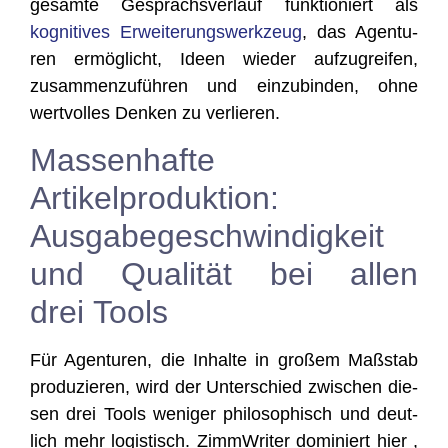
gesam­te Gesprächs­ver­lauf funk­tio­niert als
kogni­ti­ves Erwei­te­rungs­werk­zeug
, das Agen­tu­
ren ermög­licht, Ideen wie­der auf­zu­grei­fen,
zusam­men­zu­füh­ren und ein­zu­bin­den, ohne
wert­vol­les Den­ken zu verlieren.
Massenhafte
Artikelproduktion:
Ausgabegeschwindigkeit
und Qualität bei allen
drei Tools
Für Agen­tu­ren, die Inhal­te in gro­ßem Maß­stab
pro­du­zie­ren, wird der Unter­schied zwi­schen die­
sen drei Tools weni­ger phi­lo­so­phisch und deut­
lich mehr logis­tisch. Zimm­Wri­ter domi­niert hier ,