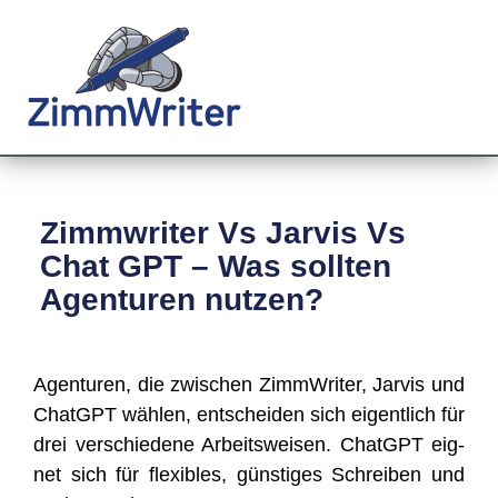
Zimmwriter Vs Jarvis Vs
Chat GPT – Was sollten
Agenturen nutzen?
Agen­tu­ren, die zwi­schen Zimm­Wri­ter, Jar­vis und
ChatGPT wäh­len, ent­schei­den sich eigent­lich für
drei ver­schie­de­ne Arbeits­wei­sen. ChatGPT eig­
net sich für fle­xi­bles, güns­ti­ges Schrei­ben und