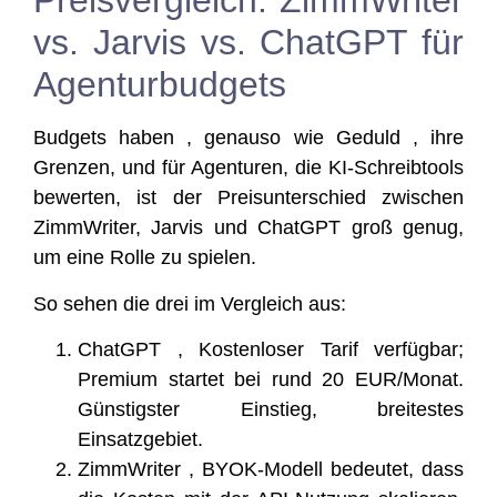
Preisvergleich: ZimmWriter
vs. Jarvis vs. ChatGPT für
Agenturbudgets
Bud­gets haben , genau­so wie Geduld , ihre
Gren­zen, und für Agen­tu­ren, die KI-Schreib­tools
bewer­ten, ist der Preis­un­ter­schied zwi­schen
Zimm­Wri­ter, Jar­vis und ChatGPT groß genug,
um eine Rol­le zu spielen.
So sehen die drei im Ver­gleich aus:
ChatGPT , Kos­ten­lo­ser Tarif ver­füg­bar;
Pre­mi­um star­tet bei rund 20 EUR/Monat.
Güns­tigs­ter Ein­stieg, brei­tes­tes
Einsatzgebiet.
Zimm­Wri­ter , BYOK-Modell bedeu­tet, dass