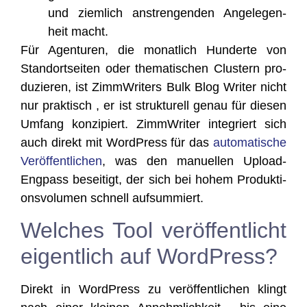
und ziem­lich anstren­gen­den Ange­le­gen­
heit macht.
Für Agen­tu­ren, die monat­lich Hun­der­te von
Stand­ort­sei­ten oder the­ma­ti­schen Clus­tern pro­
du­zie­ren, ist Zimm­Wri­ters Bulk Blog Wri­ter nicht
nur prak­tisch , er ist struk­tu­rell genau für die­sen
Umfang kon­zi­piert. Zimm­Wri­ter inte­griert sich
auch direkt mit Word­Press für das
auto­ma­ti­sche
Ver­öf­fent­li­chen
, was den manu­el­len Upload-
Eng­pass besei­tigt, der sich bei hohem Pro­duk­ti­
ons­vo­lu­men schnell aufsummiert.
Welches Tool veröffentlicht
eigentlich auf WordPress?
Direkt in Word­Press zu ver­öf­fent­li­chen klingt