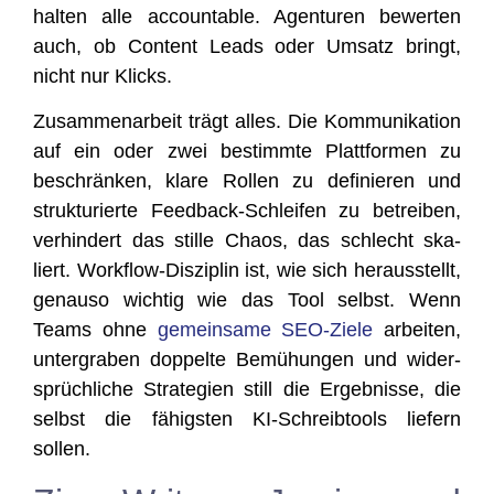
hal­ten alle accoun­ta­ble. Agen­tu­ren bewer­ten
auch, ob Con­tent Leads oder Umsatz bringt,
nicht nur Klicks.
Zusam­men­ar­beit trägt alles. Die Kom­mu­ni­ka­ti­on
auf ein oder zwei bestimm­te Platt­for­men zu
beschrän­ken, kla­re Rol­len zu defi­nie­ren und
struk­tu­rier­te Feed­back-Schlei­fen zu betrei­ben,
ver­hin­dert das stil­le Cha­os, das schlecht ska­
liert. Work­flow-Dis­zi­plin ist, wie sich her­aus­stellt,
genau­so wich­tig wie das Tool selbst. Wenn
Teams ohne
gemein­sa­me SEO-Zie­le
arbei­ten,
unter­gra­ben dop­pel­te Bemü­hun­gen und wider­
sprüch­li­che Stra­te­gien still die Ergeb­nis­se, die
selbst die fähigs­ten KI-Schreib­tools lie­fern
sollen.