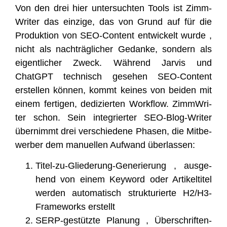
Von den drei hier unter­such­ten Tools ist Zimm­
Wri­ter das ein­zi­ge, das von Grund auf für die
Pro­duk­ti­on von SEO-Con­tent ent­wi­ckelt wur­de ,
nicht als nach­träg­li­cher Gedan­ke, son­dern als
eigent­li­cher Zweck. Wäh­rend Jar­vis und
ChatGPT tech­nisch gese­hen SEO-Con­tent
erstel­len kön­nen, kommt kei­nes von bei­den mit
einem fer­ti­gen, dedi­zier­ten Work­flow. Zimm­Wri­
ter schon. Sein inte­grier­ter SEO-Blog-Wri­ter
über­nimmt drei ver­schie­de­ne Pha­sen, die Mit­be­
wer­ber dem manu­el­len Auf­wand überlassen:
Titel-zu-Glie­de­rung-Gene­rie­rung , aus­ge­
hend von einem Key­word oder Arti­kel­ti­tel
wer­den auto­ma­tisch struk­tu­rier­te H2/H3-
Frame­works erstellt
SERP-gestütz­te Pla­nung , Über­schrif­ten­