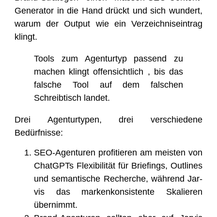
Gene­ra­tor in die Hand drückt und sich wun­dert,
war­um der Out­put wie ein Ver­zeich­nis­ein­trag
klingt.
Tools zum Agen­tur­typ pas­send zu
machen klingt offen­sicht­lich , bis das
fal­sche Tool auf dem fal­schen
Schreib­tisch landet.
Drei Agen­tur­ty­pen, drei ver­schie­de­ne
Bedürfnisse:
SEO-Agen­tu­ren pro­fi­tie­ren am meis­ten von
ChatGPTs Fle­xi­bi­li­tät für Brie­fings, Out­lines
und seman­ti­sche Recher­che, wäh­rend Jar­
vis das mar­ken­kon­sis­ten­te Ska­lie­ren
übernimmt.