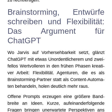
zu rechtfertigen.
Brainstorming, Entwürfe
schreiben und Flexibilität:
Das Argument für
ChatGPT
Wo Jar­vis auf Vor­her­seh­bar­keit setzt, glänzt
ChatGPT mit etwas Unor­dent­li­che­rem und zwei­
fel­los Wert­vol­le­ren in den frü­hen Pha­sen krea­ti­
ver Arbeit: Fle­xi­bi­li­tät. Agen­tu­ren, die es als
Brain­stor­ming-Part­ner statt als Con­tent-Auto­ma­
ten behan­deln, holen deut­lich mehr raus.
Offe­ne Prompts erzeu­gen eine grö­ße­re Band­
brei­te an Ideen. Kur­ze, auf­ein­an­der­fol­gen­de
Fra­gen brin­gen uner­war­te­te Per­spek­ti­ven ans