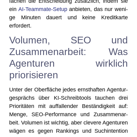
fa­chen die Ent­schei­dung zusätz­lich, indem sie
ein
AI-Team­ma­te-Set­up
anbie­ten, das nur weni­
ge Minu­ten dau­ert und kei­ne Kre­dit­kar­te
erfordert.
Volumen, SEO und
Zusammenarbeit: Was
Agenturen wirklich
priorisieren
Unter der Ober­flä­che jedes ernst­haf­ten Agen­tur­
ge­sprächs über KI-Schreib­tools tau­chen drei
Prio­ri­tä­ten mit auf­fal­len­der Bestän­dig­keit auf:
Men­ge, SEO-Per­for­mance und Zusam­men­ar­
beit. Volu­men ist wich­tig, aber cle­ve­re Agen­tu­ren
wägen es gegen Ran­kings und Such­in­ten­ti­on