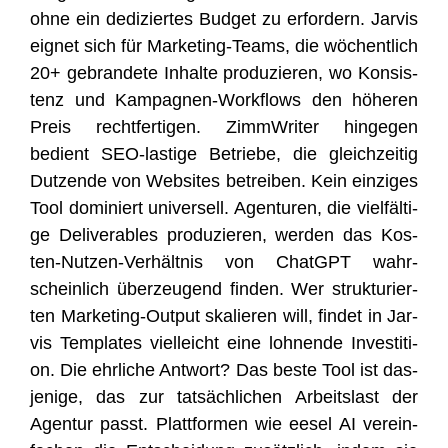
ohne ein dedi­zier­tes Bud­get zu erfor­dern. Jar­vis
eig­net sich für Mar­ke­ting-Teams, die wöchent­lich
20+ gebran­de­te Inhal­te pro­du­zie­ren, wo Kon­sis­
tenz und Kam­pa­gnen-Work­flows den höhe­ren
Preis recht­fer­ti­gen. Zimm­Wri­ter hin­ge­gen
bedient SEO-las­ti­ge Betrie­be, die gleich­zei­tig
Dut­zen­de von Web­sites betrei­ben. Kein ein­zi­ges
Tool domi­niert uni­ver­sell. Agen­tu­ren, die viel­fäl­ti­
ge Deli­ver­a­bles pro­du­zie­ren, wer­den das Kos­
ten-Nut­zen-Ver­hält­nis von ChatGPT wahr­
schein­lich über­zeu­gend fin­den. Wer struk­tu­rier­
ten Mar­ke­ting-Out­put ska­lie­ren will, fin­det in Jar­
vis Tem­pla­tes viel­leicht eine loh­nen­de Inves­ti­ti­
on. Die ehr­li­che Ant­wort? Das bes­te Tool ist das­
je­ni­ge, das zur tat­säch­li­chen Arbeits­last der
Agen­tur passt. Platt­for­men wie eesel AI ver­ein­