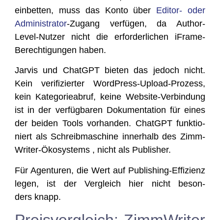
ein­bet­ten, muss das Kon­to über
Edi­tor- oder
Admi­nis­tra­tor
-Zugang ver­fü­gen, da Aut­hor-
Level-Nut­zer nicht die erfor­der­li­chen iFrame-
Berech­ti­gun­gen haben.
Jar­vis und ChatGPT bie­ten das jedoch nicht.
Kein veri­fi­zier­ter Word­Press-Upload-Pro­zess,
kein Kate­go­rie­ab­ruf, kei­ne Web­site-Ver­bin­dung
ist in der ver­füg­ba­ren Doku­men­ta­ti­on für eines
der bei­den Tools vor­han­den. ChatGPT funk­tio­
niert als Schreib­ma­schi­ne inner­halb des Zimm­
Wri­ter-Öko­sys­tems , nicht als Publisher.
Für Agen­tu­ren, die Wert auf Publi­shing-Effi­zi­enz
legen, ist der Ver­gleich hier nicht beson­
ders knapp.