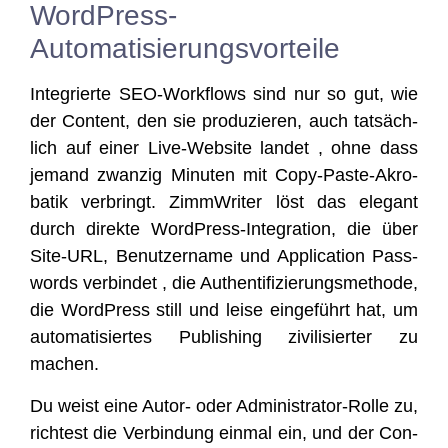
WordPress-
Automatisierungsvorteile
Inte­grier­te SEO-Work­flows sind nur so gut, wie
der Con­tent, den sie pro­du­zie­ren, auch tat­säch­
lich auf einer Live-Web­site lan­det , ohne dass
jemand zwan­zig Minu­ten mit Copy-Pas­te-Akro­
ba­tik ver­bringt. Zimm­Wri­ter löst das ele­gant
durch direk­te Word­Press-Inte­gra­ti­on, die über
Site-URL, Benut­zer­na­me und Appli­ca­ti­on Pass­
words ver­bin­det , die Authen­ti­fi­zie­rungs­me­tho­de,
die Word­Press still und lei­se ein­ge­führt hat, um
auto­ma­ti­sier­tes Publi­shing zivi­li­sier­ter zu
machen.
Du weist eine Autor- oder Admi­nis­tra­tor-Rol­le zu,
rich­test die Ver­bin­dung ein­mal ein, und der Con­