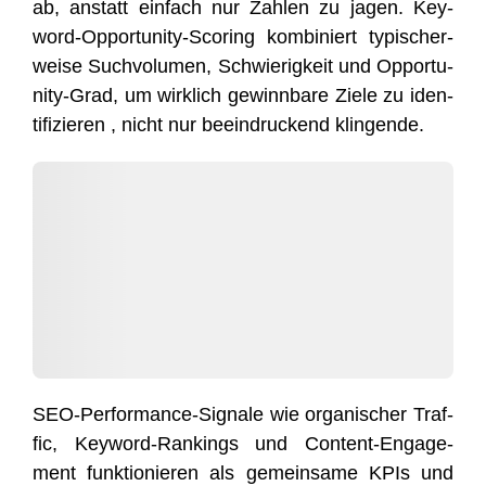
ab, anstatt ein­fach nur Zah­len zu jagen. Key­
word-Oppor­tu­ni­ty-Scoring kom­bi­niert typi­scher­
wei­se Such­vo­lu­men, Schwie­rig­keit und Oppor­tu­
ni­ty-Grad, um wirk­lich gewinn­ba­re Zie­le zu iden­
ti­fi­zie­ren , nicht nur beein­dru­ckend klingende.
SEO-Per­for­mance-Signa­le wie orga­ni­scher Traf­
fic, Key­word-Ran­kings und Con­tent-Enga­ge­
ment funk­tio­nie­ren als gemein­sa­me KPIs und