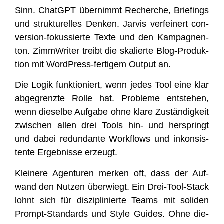
Sinn. ChatGPT über­nimmt Recher­che, Brie­fings
und struk­tu­rel­les Den­ken. Jar­vis ver­fei­nert con­
ver­si­on-fokus­sier­te Tex­te und den Kam­pagn­en­
ton. Zimm­Wri­ter treibt die ska­lier­te Blog-Pro­duk­
ti­on mit Word­Press-fer­ti­gem Out­put an.
Die Logik funk­tio­niert, wenn jedes Tool eine klar
abge­grenz­te Rol­le hat. Pro­ble­me ent­ste­hen,
wenn die­sel­be Auf­ga­be ohne kla­re Zustän­dig­keit
zwi­schen allen drei Tools hin- und her­springt
und dabei red­un­dan­te Work­flows und inkon­sis­
ten­te Ergeb­nis­se erzeugt.
Klei­ne­re Agen­tu­ren mer­ken oft, dass der Auf­
wand den Nut­zen über­wiegt. Ein Drei-Tool-Stack
lohnt sich für dis­zi­pli­nier­te Teams mit soli­den
Prompt-Stan­dards und Style Gui­des. Ohne die­