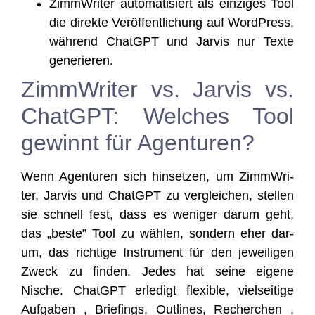
Zimm­Wri­ter auto­ma­ti­siert als ein­zi­ges Tool
die direk­te Ver­öf­fent­li­chung auf Word­Press,
wäh­rend ChatGPT und Jar­vis nur Tex­te
generieren.
ZimmWriter vs. Jarvis vs.
ChatGPT: Welches Tool
gewinnt für Agenturen?
Wenn Agen­tu­ren sich hin­set­zen, um Zimm­Wri­
ter, Jar­vis und ChatGPT zu ver­glei­chen, stel­len
sie schnell fest, dass es weni­ger dar­um geht,
das „bes­te” Tool zu wäh­len, son­dern eher dar­
um, das rich­ti­ge Instru­ment für den jewei­li­gen
Zweck zu fin­den. Jedes hat sei­ne eige­ne
Nische. ChatGPT erle­digt fle­xi­ble, viel­sei­ti­ge
Auf­ga­ben , Brie­fings, Out­lines, Recher­chen ,