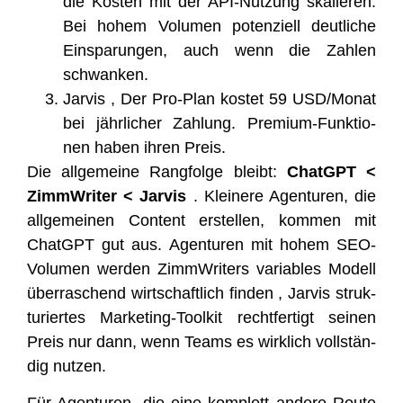
die Kos­ten mit der API-Nut­zung ska­lie­ren.
Bei hohem Volu­men poten­zi­ell deut­li­che
Ein­spa­run­gen, auch wenn die Zah­len
schwanken.
Jar­vis , Der Pro-Plan kos­tet 59 USD/Monat
bei jähr­li­cher Zah­lung. Pre­mi­um-Funk­tio­
nen haben ihren Preis.
Die all­ge­mei­ne Rang­fol­ge bleibt:
ChatGPT <
Zimm­Wri­ter < Jar­vis
. Klei­ne­re Agen­tu­ren, die
all­ge­mei­nen Con­tent erstel­len, kom­men mit
ChatGPT gut aus. Agen­tu­ren mit hohem SEO-
Volu­men wer­den Zimm­Wri­ters varia­bles Modell
über­ra­schend wirt­schaft­lich fin­den , Jar­vis struk­
tu­rier­tes Mar­ke­ting-Tool­kit recht­fer­tigt sei­nen
Preis nur dann, wenn Teams es wirk­lich voll­stän­
dig nutzen.