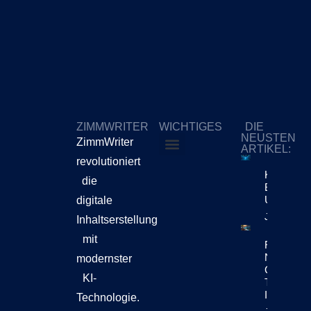
ZIMMWRITER
WICHTIGES
DIE
NEUSTEN
ZimmWriter
ARTIKEL:
revolutioniert
ZimmWriter kaufen
Cookie-Richtlinie (EU)
KI-Content
die
Bewegt Si
Unternehm
digitale
Jetzt Lese
Inhaltserstellung
mit
Reuters Di
News Repo
modernster
Chatbots
KI-
Teil Der
Inhaltsen
Technologie.