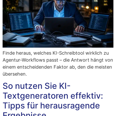
Fin­de her­aus, wel­ches KI-Schreib­tool wirk­lich zu
Agen­tur-Work­flows passt – die Ant­wort hängt von
einem ent­schei­den­den Fak­tor ab, den die meis­ten
übersehen.
So nutzen Sie KI-
Textgeneratoren effektiv:
Tipps für herausragende
Ergebnisse