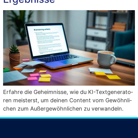
Erfah­re die Geheim­nis­se, wie du KI-Text­ge­ne­ra­to­
ren meis­terst, um dei­nen Con­tent vom Gewöhn­li­
chen zum Außer­ge­wöhn­li­chen zu verwandeln.