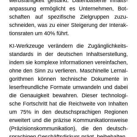
werbs­fä­hig­keit gestärkt. Daten­ba­sier­te Inhalts­
an­pas­sung ermög­licht es Unter­neh­men, Bot­
schaf­ten auf spe­zi­fi­sche Ziel­grup­pen zuzu­
schnei­den, was zu einer Stei­ge­rung der Inter­ak­
ti­ons­ra­ten um 40% führt.
KI-Werk­zeu­ge ver­än­dern die Zugäng­lich­keits­
stan­dards in der deut­schen Inhalts­er­stel­lung,
indem sie kom­ple­xe Infor­ma­tio­nen ver­ein­fa­chen,
ohne den Sinn zu ver­lie­ren. Maschi­nel­le Lern­al­
go­rith­men kön­nen tech­ni­sche Doku­men­te in
leser­freund­li­che For­ma­te umwan­deln und dabei
die Genau­ig­keit bewah­ren. Die­ser tech­no­lo­gi­
sche Fort­schritt hat die Reich­wei­te von Inhal­ten
um 75% in den deutsch­spra­chi­gen Regio­nen
erwei­tert und die prä­zi­se Kom­mu­ni­ka­ti­ons­wei­se
(Prä­zi­si­ons­kom­mu­ni­ka­ti­on), die den deutsch­
spra­chi­gen Geschäfts­dis­kurs prägt, beibehalten.