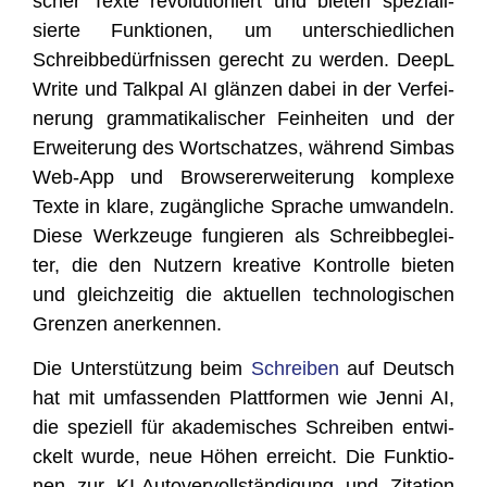
scher Tex­te revo­lu­tio­niert und bie­ten spe­zia­li­
sier­te Funk­tio­nen, um unter­schied­li­chen
Schreib­be­dürf­nis­sen gerecht zu wer­den. DeepL
Wri­te und Talk­pal AI glän­zen dabei in der Ver­fei­
ne­rung gram­ma­ti­ka­li­scher Fein­hei­ten und der
Erwei­te­rung des Wort­schat­zes, wäh­rend Sim­bas
Web-App und Brow­ser­er­wei­te­rung kom­ple­xe
Tex­te in kla­re, zugäng­li­che Spra­che umwan­deln.
Die­se Werk­zeu­ge fun­gie­ren als Schreib­be­glei­
ter, die den Nut­zern krea­ti­ve Kon­trol­le bie­ten
und gleich­zei­tig die aktu­el­len tech­no­lo­gi­schen
Gren­zen anerkennen.
Die Unter­stüt­zung beim
Schrei­ben
auf Deutsch
hat mit umfas­sen­den Platt­for­men wie Jen­ni AI,
die spe­zi­ell für aka­de­mi­sches Schrei­ben ent­wi­
ckelt wur­de, neue Höhen erreicht. Die Funk­tio­
nen zur KI-Auto­ver­voll­stän­di­gung und Zita­ti­on