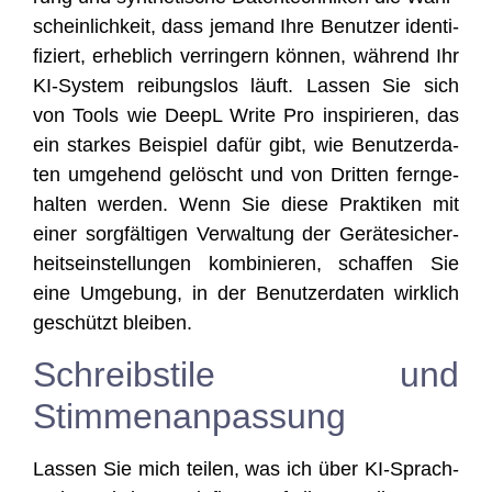
schein­lich­keit, dass jemand Ihre Benut­zer iden­ti­
fi­ziert, erheb­lich ver­rin­gern kön­nen, wäh­rend Ihr
KI-Sys­tem rei­bungs­los läuft. Las­sen Sie sich
von Tools wie DeepL Wri­te Pro inspi­rie­ren, das
ein star­kes Bei­spiel dafür gibt, wie Benut­zer­da­
ten umge­hend gelöscht und von Drit­ten fern­ge­
hal­ten wer­den. Wenn Sie die­se Prak­ti­ken mit
einer sorg­fäl­ti­gen Ver­wal­tung der Gerä­te­si­cher­
heits­ein­stel­lun­gen kom­bi­nie­ren, schaf­fen Sie
eine Umge­bung, in der Benut­zer­da­ten wirk­lich
geschützt bleiben.
Schreibstile und
Stimmenanpassung
Las­sen Sie mich tei­len, was ich über KI-Sprach­