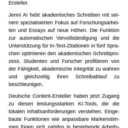
Ersteller.
Jen­ni AI hebt aka­de­mi­sches Schrei­ben mit sei­
nem spe­zia­li­sier­ten Fokus auf For­schungs­ar­bei­
ten und Essays auf neue Höhen. Die Funk­ti­on
zur auto­ma­ti­schen Ver­voll­stän­di­gung und die
Unter­stüt­zung für In-Text-Zita­tio­nen in fünf Spra­
chen opti­mie­ren den aka­de­mi­schen Schreib­pro­
zess. Stu­den­ten und For­scher pro­fi­tie­ren von
der Fähig­keit, aka­de­mi­sche Inte­gri­tät zu wah­ren
und gleich­zei­tig ihren Schreib­ab­lauf zu
beschleunigen.
Deut­sche Con­tent-Erstel­ler haben jetzt Zugang
zu die­sen leis­tungs­star­ken KI-Tools, die die
loka­len Inhalts­an­for­de­run­gen ver­ste­hen. Ein­ge­
bau­te Funk­tio­nen wie anpass­ba­re Mar­ken­stim­
men fügen sich naht­los in bestehen­de Arbeits­