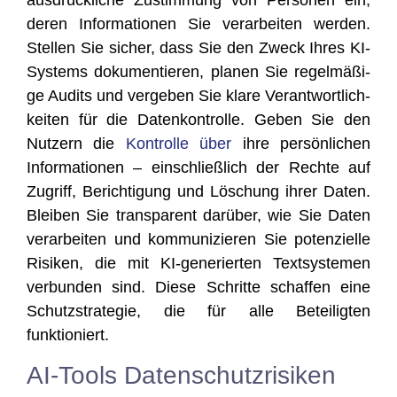
aus­drück­li­che Zustim­mung von Per­so­nen ein,
deren Infor­ma­tio­nen Sie ver­ar­bei­ten wer­den.
Stel­len Sie sicher, dass Sie den Zweck Ihres KI-
Sys­tems doku­men­tie­ren, pla­nen Sie regel­mä­ßi­
ge Audits und ver­ge­ben Sie kla­re Ver­ant­wort­lich­
kei­ten für die Daten­kon­trol­le. Geben Sie den
Nut­zern die
Kon­trol­le über
ihre per­sön­li­chen
Infor­ma­tio­nen – ein­schließ­lich der Rech­te auf
Zugriff, Berich­ti­gung und Löschung ihrer Daten.
Blei­ben Sie trans­pa­rent dar­über, wie Sie Daten
ver­ar­bei­ten und kom­mu­ni­zie­ren Sie poten­zi­el­le
Risi­ken, die mit KI-gene­rier­ten Text­sys­te­men
ver­bun­den sind. Die­se Schrit­te schaf­fen eine
Schutz­stra­te­gie, die für alle Betei­lig­ten
funktioniert.
AI-Tools Datenschutzrisiken