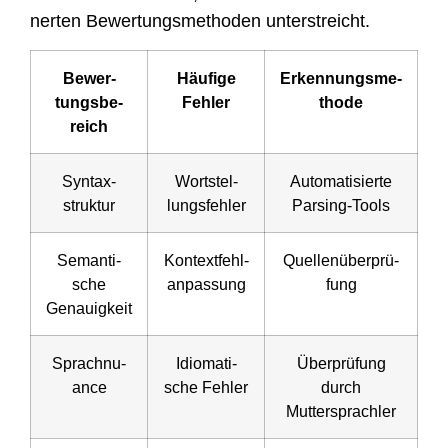
ner­ten Bewer­tungs­me­tho­den unterstreicht.
Bewer­
Häu­fi­ge
Erken­nungs­me­
tungs­be­
Fehler
tho­de
reich
Syn­tax­
Wort­stel­
Auto­ma­ti­sier­te
struk­tur
lungs­feh­ler
Parsing-Tools
Seman­ti­
Kon­text­fehl­
Quel­len­über­prü­
sche
an­pas­sung
fung
Genauigkeit
Sprach­nu­
Idio­ma­ti­
Über­prü­fung
an­ce
sche Fehler
durch
Muttersprachler