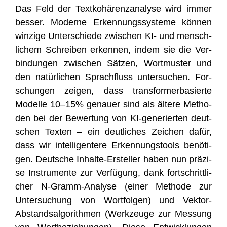
Das Feld der Text­ko­hä­renz­ana­ly­se wird immer
bes­ser. Moder­ne Erken­nungs­sys­te­me kön­nen
win­zi­ge Unter­schie­de zwi­schen KI- und mensch­
li­chem Schrei­ben erken­nen, indem sie die Ver­
bin­dun­gen zwi­schen Sät­zen, Wort­mus­ter und
den natür­li­chen Sprach­fluss unter­su­chen. For­
schun­gen zei­gen, dass trans­form­er­ba­sier­te
Model­le 10–15% genau­er sind als älte­re Metho­
den bei der Bewer­tung von KI-gene­rier­ten deut­
schen Tex­ten – ein deut­li­ches Zei­chen dafür,
dass wir intel­li­gen­te­re Erken­nungs­tools benö­ti­
gen. Deut­sche Inhal­te-Erstel­ler haben nun prä­zi­
se Instru­men­te zur Ver­fü­gung, dank fort­schritt­li­
cher N‑Gramm-Ana­ly­se (einer Metho­de zur
Unter­su­chung von Wort­fol­gen) und Vek­tor-
Abstands­al­go­rith­men (Werk­zeu­ge zur Mes­sung