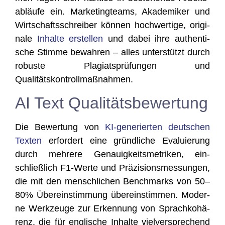
ab­läu­fe ein. Mar­ke­ting­teams, Aka­de­mi­ker und
Wirt­schafts­schrei­ber kön­nen hoch­wer­ti­ge, ori­gi­
na­le
Inhal­te erstel­len
und dabei ihre authen­ti­
sche Stim­me bewah­ren – alles unter­stützt durch
robus­te Pla­gi­ats­prü­fun­gen und
Qualitätskontrollmaßnahmen.
AI Text Qualitätsbewertung
Die Bewer­tung von
KI-gene­rier­ten deut­schen
Tex­ten
erfor­dert eine gründ­li­che Eva­lu­ie­rung
durch meh­re­re Genau­ig­keits­me­tri­ken, ein­
schließ­lich F1-Wer­te und Prä­zi­si­ons­mes­sun­gen,
die mit den mensch­li­chen Bench­marks von 50–
80% Über­ein­stim­mung über­ein­stim­men. Moder­
ne Werk­zeu­ge zur Erken­nung von Sprach­ko­hä­
renz, die für eng­li­sche Inhal­te viel­ver­spre­chend