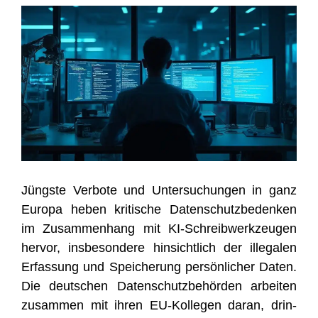
Jüngs­te Ver­bo­te und Unter­su­chun­gen in ganz
Euro­pa heben kri­ti­sche Daten­schutz­be­den­ken
im Zusam­men­hang mit KI-Schreib­werk­zeu­gen
her­vor, ins­be­son­de­re hin­sicht­lich der ille­ga­len
Erfas­sung und Spei­che­rung per­sön­li­cher Daten.
Die deut­schen Daten­schutz­be­hör­den arbei­ten
zusam­men mit ihren EU-Kol­le­gen dar­an, drin­