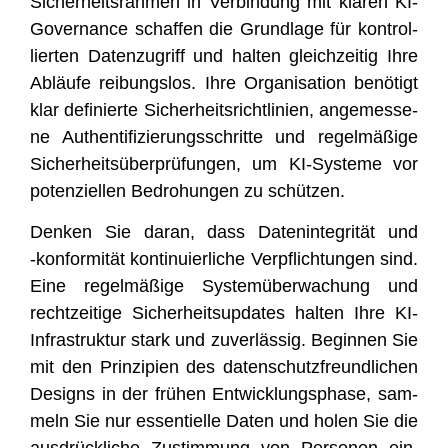
Sicher­heits­rah­men in Ver­bin­dung mit kla­ren KI-
Gover­nan­ce schaf­fen die Grund­la­ge für kon­trol­
lier­ten Daten­zu­griff und hal­ten gleich­zei­tig Ihre
Abläu­fe rei­bungs­los. Ihre Orga­ni­sa­ti­on benö­tigt
klar defi­nier­te Sicher­heits­richt­li­ni­en, ange­mes­se­
ne Authen­ti­fi­zie­rungs­schrit­te und regel­mä­ßi­ge
Sicher­heits­über­prü­fun­gen, um KI-Sys­te­me vor
poten­zi­el­len Bedro­hun­gen zu schützen.
Den­ken Sie dar­an, dass Daten­in­te­gri­tät und
‑kon­for­mi­tät kon­ti­nu­ier­li­che Ver­pflich­tun­gen sind.
Eine regel­mä­ßi­ge Sys­tem­über­wa­chung und
recht­zei­ti­ge Sicher­heits­up­dates hal­ten Ihre KI-
Infra­struk­tur stark und zuver­läs­sig. Begin­nen Sie
mit den Prin­zi­pi­en des daten­schutz­freund­li­chen
Designs in der frü­hen Ent­wick­lungs­pha­se, sam­
meln Sie nur essen­ti­el­le Daten und holen Sie die