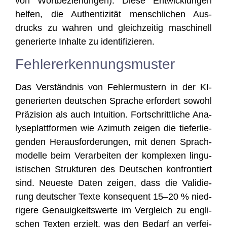
von Wort­be­zie­hun­gen). Die­se Ent­wick­lun­gen
hel­fen, die Authen­ti­zi­tät mensch­li­chen Aus­
drucks zu wah­ren und gleich­zei­tig maschi­nell
gene­rier­te Inhal­te zu identifizieren.
Fehlererkennungsmuster
Das Ver­ständ­nis von Feh­ler­mus­tern in der KI-
gene­rier­ten deut­schen Spra­che erfor­dert sowohl
Prä­zi­si­on als auch Intui­ti­on. Fort­schritt­li­che Ana­
ly­se­platt­for­men wie Azi­muth zei­gen die tie­fer­lie­
gen­den Her­aus­for­de­run­gen, mit denen Sprach­
mo­del­le beim Ver­ar­bei­ten der kom­ple­xen lin­gu­
is­ti­schen Struk­tu­ren des Deut­schen kon­fron­tiert
sind. Neu­es­te Daten zei­gen, dass die Vali­die­
rung deut­scher Tex­te kon­se­quent 15–20 % nied­
ri­ge­re Genau­ig­keits­wer­te im Ver­gleich zu eng­li­
schen Tex­ten erzielt, was den Bedarf an ver­fei­