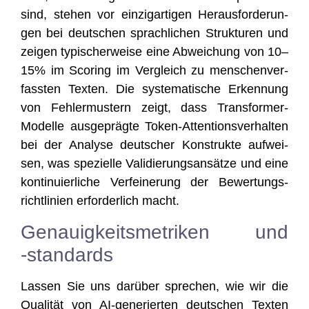
sind, ste­hen vor ein­zig­ar­ti­gen Her­aus­for­de­run­
gen bei deut­schen sprach­li­chen Struk­tu­ren und
zei­gen typi­scher­wei­se eine Abwei­chung von 10–
15% im Scoring im Ver­gleich zu men­schen­ver­
fass­ten Tex­ten. Die sys­te­ma­ti­sche Erken­nung
von Feh­ler­mus­tern zeigt, dass Trans­for­mer-
Model­le aus­ge­präg­te Token-Atten­ti­ons­ver­hal­ten
bei der Ana­ly­se deut­scher Kon­struk­te auf­wei­
sen, was spe­zi­el­le Vali­die­rungs­an­sät­ze und eine
kon­ti­nu­ier­li­che Ver­fei­ne­rung der Bewer­tungs­
richt­li­ni­en erfor­der­lich macht.
Genauigkeitsmetriken und
‑standards
Las­sen Sie uns dar­über spre­chen, wie wir die
Qua­li­tät von AI-gene­rier­ten deut­schen Tex­ten