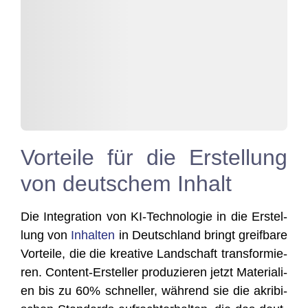
Vorteile für die Erstellung
von deutschem Inhalt
Die Inte­gra­ti­on von KI-Tech­no­lo­gie in die Erstel­
lung von
Inhal­ten
in Deutsch­land bringt greif­ba­re
Vor­tei­le, die die krea­ti­ve Land­schaft trans­for­mie­
ren. Con­tent-Erstel­ler pro­du­zie­ren jetzt Mate­ria­li­
en bis zu 60% schnel­ler, wäh­rend sie die akri­bi­