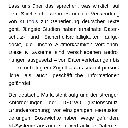
Lass uns über das spre­chen, was wirk­lich auf
dem Spiel steht, wenn es um die Ver­wen­dung
von
KI-Tools
zur Gene­rie­rung deut­scher Tex­te
geht. Jüngs­te Stu­di­en haben ernst­haf­te Daten­
schutz- und Sicher­heits­an­fäl­lig­kei­ten auf­ge­
deckt, die unse­re Auf­merk­sam­keit ver­die­nen.
Die­se KI-Sys­te­me sind ver­schie­de­nen Bedro­
hun­gen aus­ge­setzt – von Daten­ver­let­zun­gen bis
hin zu unbe­fug­tem Zugriff – was sowohl per­sön­
li­che als auch geschäft­li­che Infor­ma­tio­nen
gefährdet.
Der deut­sche Markt steht auf­grund der stren­gen
Anfor­de­run­gen der DSGVO (Daten­schutz-
Grund­ver­ord­nung) vor ein­zig­ar­ti­gen Her­aus­for­
de­run­gen. Böse­wich­te haben Wege gefun­den,
KI-Sys­te­me aus­zu­nut­zen, ver­trau­li­che Daten zu