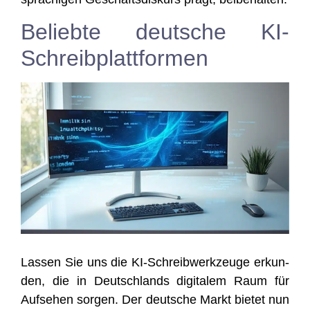
Beliebte deutsche KI-
Schreibplattformen
Las­sen Sie uns die KI-Schreib­werk­zeu­ge erkun­
den, die in Deutsch­lands digi­ta­lem Raum für
Auf­se­hen sor­gen. Der deut­sche Markt bie­tet nun