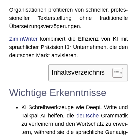
Orga­ni­sa­tio­nen pro­fi­tie­ren von schnel­ler, pro­fes­
sio­nel­ler Tex­terstel­lung ohne tra­di­tio­nel­le
Übersetzungsverzögerungen.
Zimm­Wri­ter
kom­bi­niert die Effi­zi­enz von KI mit
sprach­li­cher Prä­zi­si­on für Unter­neh­men, die den
deut­schen Markt anvisieren.
Inhalts­ver­zeich­nis
Wichtige Erkenntnisse
KI-Schreib­werk­zeu­ge wie DeepL Wri­te und
Talk­pal AI hel­fen, die
deut­sche
Gram­ma­tik
zu ver­fei­nern und den Wort­schatz zu erwei­
tern, wäh­rend sie die sprach­li­che Genau­ig­