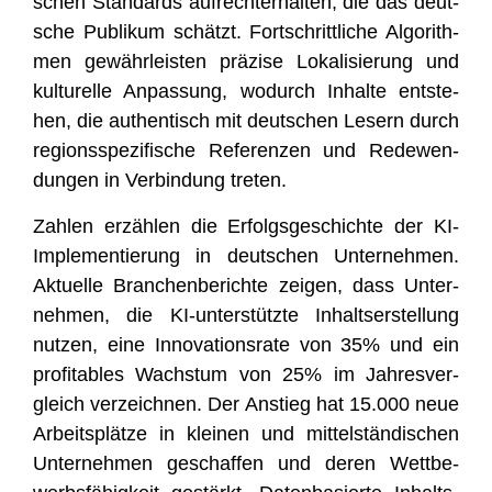
schen Stan­dards auf­recht­erhal­ten, die das deut­
sche Publi­kum schätzt. Fort­schritt­li­che Algo­rith­
men gewähr­leis­ten prä­zi­se Loka­li­sie­rung und
kul­tu­rel­le Anpas­sung, wodurch Inhal­te ent­ste­
hen, die authen­tisch mit deut­schen Lesern durch
regi­ons­spe­zi­fi­sche Refe­ren­zen und Rede­wen­
dun­gen in Ver­bin­dung treten.
Zah­len erzäh­len die Erfolgs­ge­schich­te der KI-
Imple­men­tie­rung in deut­schen Unter­neh­men.
Aktu­el­le Bran­chen­be­rich­te zei­gen, dass Unter­
neh­men, die KI-unter­stütz­te Inhalts­er­stel­lung
nut­zen, eine Inno­va­ti­ons­ra­te von 35% und ein
pro­fi­ta­bles Wachs­tum von 25% im Jah­res­ver­
gleich ver­zeich­nen. Der Anstieg hat 15.000 neue
Arbeits­plät­ze in klei­nen und mit­tel­stän­di­schen
Unter­neh­men geschaf­fen und deren Wett­be­