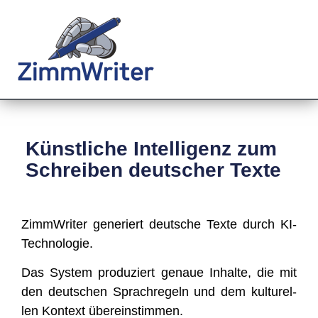
Künstliche Intelligenz zum
Schreiben deutscher Texte
Zimm­Wri­ter gene­riert deut­sche Tex­te durch KI-
Technologie.
Das Sys­tem pro­du­ziert genaue Inhal­te, die mit
den deut­schen Sprach­re­geln und dem kul­tu­rel­
len Kon­text übereinstimmen.