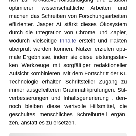
opti­mie­ren wis­sen­schaft­li­che Arbei­ten und
machen das Schrei­ben von For­schungs­ar­bei­ten
effi­zi­en­ter. Jas­per AI stärkt die­ses Öko­sys­tem
durch die Inte­gra­ti­on von Chro­me und Zapier,
wodurch viel­sei­ti­ge
Inhal­te
erstellt und Fak­ten
über­prüft wer­den kön­nen. Nut­zer erzie­len opti­
ma­le Ergeb­nis­se, indem sie die­se leis­tungs­star­
ken Werk­zeu­ge mit sorg­fäl­ti­ger redak­tio­nel­ler
Auf­sicht kom­bi­nie­ren. Mit dem Fort­schritt der KI-
Tech­no­lo­gie erhal­ten Schrift­stel­ler Zugang zu
immer aus­ge­feil­te­ren Gram­ma­tik­prü­fun­gen, Stil­
ver­bes­se­run­gen und Inhalts­ge­ne­rie­rung , den­
noch blei­ben die­se wert­vol­le Hilfs­mit­tel, die
geschul­tes mensch­li­ches Schrei­bur­teil ergän­
zen, anstatt es zu ersetzen.