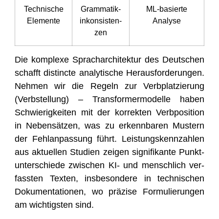
Tech­ni­sche
Gram­ma­tik­
ML-basier­te
Elemente
in­kon­sis­ten­
Analyse
zen
Die kom­ple­xe Sprach­ar­chi­tek­tur des Deut­schen
schafft distinc­te ana­ly­ti­sche Her­aus­for­de­run­gen.
Neh­men wir die Regeln zur Verb­plat­zie­rung
(Verb­stel­lung) – Trans­for­mer­mo­del­le haben
Schwie­rig­kei­ten mit der kor­rek­ten Verb­po­si­ti­on
in Neben­sät­zen, was zu erkenn­ba­ren Mus­tern
der Fehl­an­pas­sung führt. Leis­tungs­kenn­zah­len
aus aktu­el­len Stu­di­en zei­gen signi­fi­kan­te Punkt­
un­ter­schie­de zwi­schen KI- und mensch­lich ver­
fass­ten Tex­ten, ins­be­son­de­re in tech­ni­schen
Doku­men­ta­tio­nen, wo prä­zi­se For­mu­lie­run­gen
am wich­tigs­ten sind.