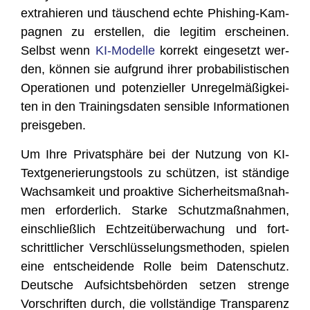
extra­hie­ren und täu­schend ech­te Phis­hing-Kam­
pa­gnen zu erstel­len, die legi­tim erschei­nen.
Selbst wenn
KI-Model­le
kor­rekt ein­ge­setzt wer­
den, kön­nen sie auf­grund ihrer pro­ba­bi­lis­ti­schen
Ope­ra­tio­nen und poten­zi­el­ler Unre­gel­mä­ßig­kei­
ten in den Trai­nings­da­ten sen­si­ble Infor­ma­tio­nen
preisgeben.
Um Ihre Pri­vat­sphä­re bei der Nut­zung von KI-
Text­ge­ne­rie­rungs­tools zu schüt­zen, ist stän­di­ge
Wach­sam­keit und pro­ak­ti­ve Sicher­heits­maß­nah­
men erfor­der­lich. Star­ke Schutz­maß­nah­men,
ein­schließ­lich Echt­zeit­über­wa­chung und fort­
schritt­li­cher Ver­schlüs­se­lungs­me­tho­den, spie­len
eine ent­schei­den­de Rol­le beim Daten­schutz.
Deut­sche Auf­sichts­be­hör­den set­zen stren­ge
Vor­schrif­ten durch, die voll­stän­di­ge Trans­pa­renz