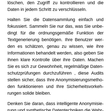
löschen, den Zugriff zu kon­trol­lie­ren und die
Daten in jedem Schritt zu verschlüsseln.
Hal­ten Sie die Daten­samm­lung ein­fach und
fokus­siert. Sam­meln Sie nur das, was Sie unbe­
dingt für die ord­nungs­ge­mä­ße Funk­ti­on der
Text­ge­ne­rie­rung benö­ti­gen. Ihre Benut­zer wer­
den es schät­zen, genau zu wis­sen, wie ihre
Infor­ma­tio­nen behan­delt wer­den, also geben Sie
ihnen kla­re Kon­trol­le über ihre Daten. Machen
Sie es sich zur Gewohn­heit, regel­mä­ßi­ge Daten­
schutz­prü­fun­gen durch­zu­füh­ren , die­se Audits
stel­len sicher, dass Ihre Anony­mi­sie­rungs­me­tho­
den funk­tio­nie­ren und Ihre Sicher­heits­vor­keh­
run­gen soli­de bleiben.
Den­ken Sie dar­an, dass intel­li­gen­te Anony­mi­sie­
rung und syn­the­ti­sche Daten­tech­ni­ken die Wahr­