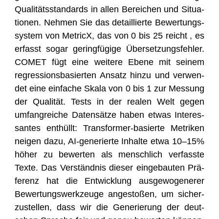
Qua­li­täts­stan­dards in allen Berei­chen und Situa­
tio­nen. Neh­men Sie das detail­lier­te Bewer­tungs­
sys­tem von MetricX, das von 0 bis 25 reicht , es
erfasst sogar gering­fü­gi­ge Über­set­zungs­feh­ler.
COMET fügt eine wei­te­re Ebe­ne mit sei­nem
regres­si­ons­ba­sier­ten Ansatz hin­zu und ver­wen­
det eine ein­fa­che Ska­la von 0 bis 1 zur Mes­sung
der Qua­li­tät. Tests in der rea­len Welt gegen
umfang­rei­che Daten­sät­ze haben etwas Inter­es­
san­tes ent­hüllt: Trans­for­mer-basier­te Metri­ken
nei­gen dazu, AI-gene­rier­te Inhal­te etwa 10–15%
höher zu bewer­ten als mensch­lich ver­fass­te
Tex­te. Das Ver­ständ­nis die­ser ein­ge­bau­ten Prä­
fe­renz hat die Ent­wick­lung aus­ge­wo­ge­ne­rer
Bewer­tungs­werk­zeu­ge ange­sto­ßen, um sicher­
zu­stel­len, dass wir die Gene­rie­rung der deut­