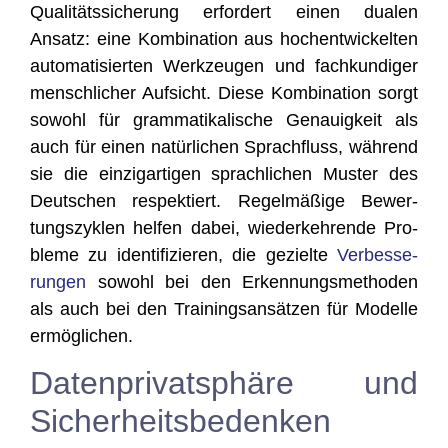
Qua­li­täts­si­che­rung erfor­dert einen dua­len
Ansatz: eine Kom­bi­na­ti­on aus hoch­ent­wi­ckel­ten
auto­ma­ti­sier­ten Werk­zeu­gen und fach­kun­di­ger
mensch­li­cher Auf­sicht. Die­se Kom­bi­na­ti­on sorgt
sowohl für gram­ma­ti­ka­li­sche Genau­ig­keit als
auch für einen natür­li­chen Sprach­fluss, wäh­rend
sie die ein­zig­ar­ti­gen sprach­li­chen Mus­ter des
Deut­schen respek­tiert. Regel­mä­ßi­ge Bewer­
tungs­zy­klen hel­fen dabei, wie­der­keh­ren­de Pro­
ble­me zu iden­ti­fi­zie­ren, die geziel­te
Ver­bes­se­
run­gen
sowohl bei den Erken­nungs­me­tho­den
als auch bei den Trai­nings­an­sät­zen für Model­le
ermöglichen.
Datenprivatsphäre und
Sicherheitsbedenken