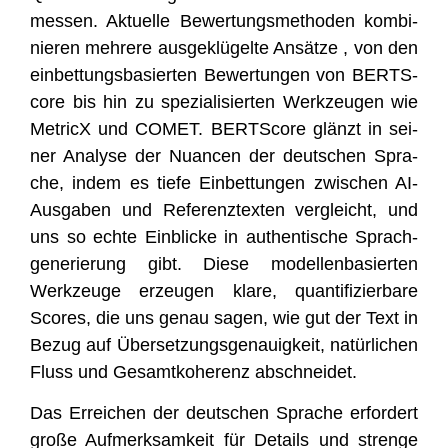
mes­sen. Aktu­el­le Bewer­tungs­me­tho­den kom­bi­
nie­ren meh­re­re aus­ge­klü­gel­te Ansät­ze , von den
ein­bet­tungs­ba­sier­ten Bewer­tun­gen von BERTS­
core bis hin zu spe­zia­li­sier­ten Werk­zeu­gen wie
MetricX und COMET. BERTS­core glänzt in sei­
ner Ana­ly­se der Nuan­cen der deut­schen Spra­
che, indem es tie­fe Ein­bet­tun­gen zwi­schen AI-
Aus­ga­ben und Refe­renz­tex­ten ver­gleicht, und
uns so ech­te Ein­bli­cke in authen­ti­sche Sprach­
ge­nerie­rung gibt. Die­se model­len­ba­sier­ten
Werk­zeu­ge erzeu­gen kla­re, quan­ti­fi­zier­ba­re
Scores, die uns genau sagen, wie gut der Text in
Bezug auf Über­set­zungs­ge­nau­ig­keit, natür­li­chen
Fluss und Gesamt­ko­he­renz abschneidet.
Das Errei­chen der deut­schen Spra­che erfor­dert
gro­ße Auf­merk­sam­keit für Details und stren­ge