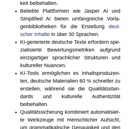
keit beibehalten.
Belieb­te Platt­for­men wie Jas­per AI und
Sim­pli­fied AI bie­ten umfang­rei­che Vor­la­
gen­bi­blio­the­ken für die Erstel­lung
deut­
scher Inhal­te
in über 30 Sprachen.
KI-gene­rier­te deut­sche Tex­te erfor­dern spe­
zia­li­sier­te Bewer­tungs­me­tri­ken auf­grund
ein­zig­ar­ti­ger sprach­li­cher Struk­tu­ren und
kul­tu­rel­ler Nuancen.
KI-Tools ermög­li­chen es Inhalts­pro­du­zen­
ten, deut­sche Mate­ria­li­en 60 % schnel­ler zu
erstel­len, wäh­rend sie die Qua­li­täts­stan­
dards und kul­tu­rel­le Authen­ti­zi­tät
beibehalten.
Qua­li­täts­si­che­rung kom­bi­niert auto­ma­ti­sier­
te Werk­zeu­ge mit mensch­li­cher Auf­sicht,
um gram­ma­ti­ka­li­sche Genau­ig­keit und den