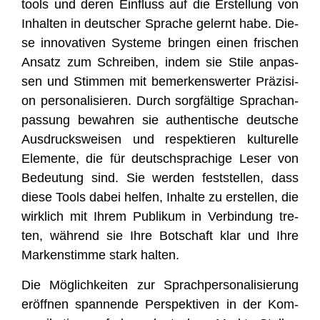
tools und deren Ein­fluss auf die Erstel­lung von
Inhal­ten in deut­scher Spra­che gelernt habe. Die­
se inno­va­ti­ven Sys­te­me brin­gen einen fri­schen
Ansatz zum Schrei­ben, indem sie Sti­le anpas­
sen und Stim­men mit bemer­kens­wer­ter Prä­zi­si­
on per­so­na­li­sie­ren. Durch sorg­fäl­ti­ge Sprach­an­
pas­sung bewah­ren sie authen­ti­sche deut­sche
Aus­drucks­wei­sen und respek­tie­ren kul­tu­rel­le
Ele­men­te, die für deutsch­spra­chi­ge Leser von
Bedeu­tung sind. Sie wer­den fest­stel­len, dass
die­se Tools dabei hel­fen, Inhal­te zu erstel­len, die
wirk­lich mit Ihrem Publi­kum in Ver­bin­dung tre­
ten, wäh­rend sie Ihre Bot­schaft klar und Ihre
Mar­ken­stim­me stark halten.
Die Mög­lich­kei­ten zur Sprach­per­so­na­li­sie­rung
eröff­nen span­nen­de Per­spek­ti­ven in der Kom­