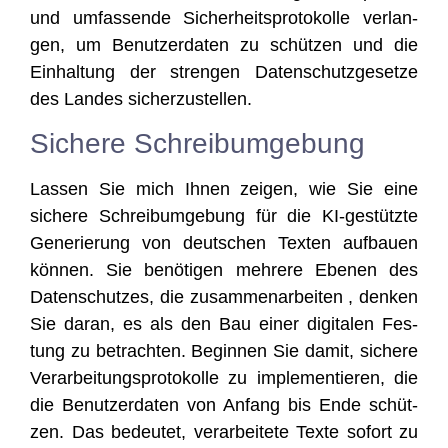
und umfas­sen­de Sicher­heits­pro­to­kol­le ver­lan­
gen, um Benut­zer­da­ten zu schüt­zen und die
Ein­hal­tung der stren­gen Daten­schutz­ge­set­ze
des Lan­des sicherzustellen.
Sichere Schreibumgebung
Las­sen Sie mich Ihnen zei­gen, wie Sie eine
siche­re Schrei­b­um­ge­bung für die KI-gestütz­te
Gene­rie­rung von deut­schen Tex­ten auf­bau­en
kön­nen. Sie benö­ti­gen meh­re­re Ebe­nen des
Daten­schut­zes, die zusam­men­ar­bei­ten , den­ken
Sie dar­an, es als den Bau einer digi­ta­len Fes­
tung zu betrach­ten. Begin­nen Sie damit, siche­re
Ver­ar­bei­tungs­pro­to­kol­le zu imple­men­tie­ren, die
die Benut­zer­da­ten von Anfang bis Ende schüt­
zen. Das bedeu­tet, ver­ar­bei­te­te Tex­te sofort zu