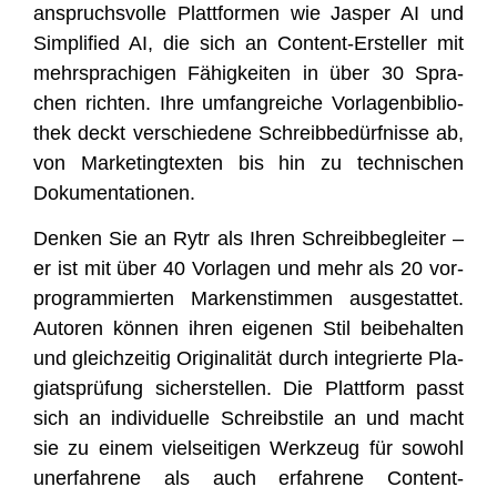
anspruchs­vol­le Platt­for­men wie Jas­per AI und
Sim­pli­fied AI, die sich an Con­tent-Erstel­ler mit
mehr­spra­chi­gen Fähig­kei­ten in über 30 Spra­
chen rich­ten. Ihre umfang­rei­che Vor­la­gen­bi­blio­
thek deckt ver­schie­de­ne Schreib­be­dürf­nis­se ab,
von Mar­ke­ting­tex­ten bis hin zu tech­ni­schen
Dokumentationen.
Den­ken Sie an Rytr als Ihren Schreib­be­glei­ter –
er ist mit über 40 Vor­la­gen und mehr als 20 vor­
pro­gram­mier­ten Mar­ken­stim­men aus­ge­stat­tet.
Autoren kön­nen ihren eige­nen Stil bei­be­hal­ten
und gleich­zei­tig Ori­gi­na­li­tät durch inte­grier­te Pla­
gi­ats­prü­fung sicher­stel­len. Die Platt­form passt
sich an indi­vi­du­el­le Schreib­sti­le an und macht
sie zu einem viel­sei­ti­gen Werk­zeug für sowohl
uner­fah­re­ne als auch erfah­re­ne Content-