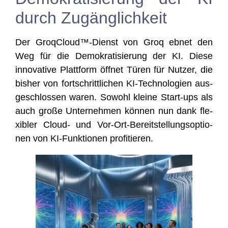
durch Zugänglichkeit
Der GroqCloud™-Dienst von Groq ebnet den
Weg für die Demo­kra­ti­sie­rung der KI. Die­se
inno­va­ti­ve Platt­form öff­net Türen für Nut­zer, die
bis­her von fort­schritt­li­chen KI-Tech­no­lo­gien aus­
ge­schlos­sen waren. Sowohl klei­ne Start-ups als
auch gro­ße Unter­neh­men kön­nen nun dank fle­
xi­bler Cloud- und Vor-Ort-Bereit­stel­lungs­op­tio­
nen von KI-Funk­tio­nen profitieren.