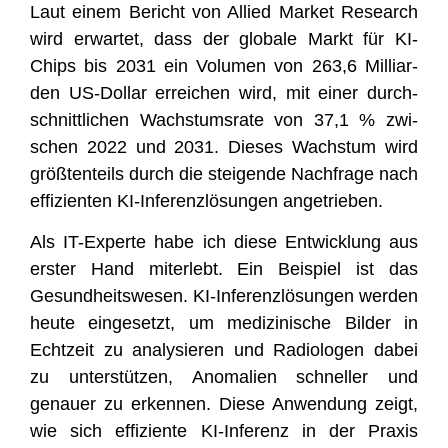
Laut einem Bericht von Allied Mar­ket Rese­arch
wird erwar­tet, dass der glo­ba­le Markt für KI-
Chips bis 2031 ein Volu­men von 263,6 Mil­li­ar­
den US-Dol­lar errei­chen wird, mit einer durch­
schnitt­li­chen Wachs­tums­ra­te von 37,1 % zwi­
schen 2022 und 2031. Die­ses Wachs­tum wird
größ­ten­teils durch die stei­gen­de Nach­fra­ge nach
effi­zi­en­ten KI-Infe­renz­lö­sun­gen angetrieben.
Als IT-Exper­te habe ich die­se Ent­wick­lung aus
ers­ter Hand mit­er­lebt. Ein Bei­spiel ist das
Gesund­heits­we­sen. KI-Infe­renz­lö­sun­gen wer­den
heu­te ein­ge­setzt, um medi­zi­ni­sche Bil­der in
Echt­zeit zu ana­ly­sie­ren und Radio­lo­gen dabei
zu unter­stüt­zen, Anoma­lien schnel­ler und
genau­er zu erken­nen. Die­se Anwen­dung zeigt,
wie sich effi­zi­en­te KI-Infe­renz in der Pra­xis