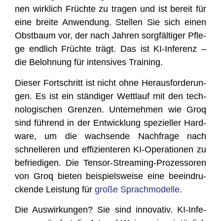
nen wirk­lich Früch­te zu tra­gen und ist bereit für
eine brei­te Anwen­dung. Stel­len Sie sich einen
Obst­baum vor, der nach Jah­ren sorg­fäl­ti­ger Pfle­
ge end­lich Früch­te trägt. Das ist KI-Infe­renz –
die Beloh­nung für inten­si­ves Training.
Die­ser Fort­schritt ist nicht ohne Her­aus­for­de­run­
gen. Es ist ein stän­di­ger Wett­lauf mit den tech­
no­lo­gi­schen Gren­zen. Unter­neh­men wie Groq
sind füh­rend in der Ent­wick­lung spe­zi­el­ler Hard­
ware, um die wach­sen­de Nach­fra­ge nach
schnel­le­ren und effi­zi­en­te­ren KI-Ope­ra­tio­nen zu
befrie­di­gen. Die Ten­sor-Strea­ming-Pro­zes­so­ren
von Groq bie­ten bei­spiels­wei­se eine beein­dru­
cken­de Leis­tung für
gro­ße Sprach­mo­del­le
.
Die Aus­wir­kun­gen? Sie sind inno­va­tiv. KI-Infe­