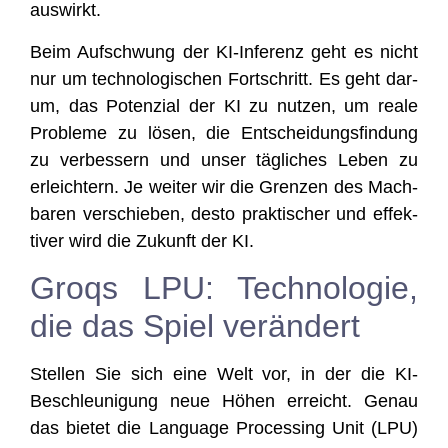
auswirkt.
Beim Auf­schwung der KI-Infe­renz geht es nicht
nur um tech­no­lo­gi­schen Fort­schritt. Es geht dar­
um, das Poten­zi­al der KI zu nut­zen, um rea­le
Pro­ble­me zu lösen, die Ent­schei­dungs­fin­dung
zu ver­bes­sern und unser täg­li­ches Leben zu
erleich­tern. Je wei­ter wir die Gren­zen des Mach­
ba­ren ver­schie­ben, des­to prak­ti­scher und effek­
ti­ver wird die Zukunft der KI.
Groqs LPU: Technologie,
die das Spiel verändert
Stel­len Sie sich eine Welt vor, in der die KI-
Beschleu­ni­gung neue Höhen erreicht. Genau
das bie­tet die Lan­guage Pro­ces­sing Unit (LPU)