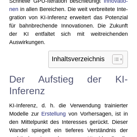
Schnel­le GPU-Ite­ra­ti­on beschleu­nigt
Inno­va­tio­
nen
in allen Berei­chen. Die weit ver­brei­te­te Inte­
gra­ti­on von KI-Infe­renz erwei­tert das Poten­zi­al
für bahn­bre­chen­de Inno­va­tio­nen. Die Zukunft
der KI ent­fal­tet sich mit weit­rei­chen­den
Auswirkungen.
Inhalts­ver­zeich­nis
Der Aufstieg der KI-
Inferenz
KI-Infe­renz, d. h. die Ver­wen­dung trai­nier­ter
Model­le zur
Erstel­lung
von Vor­her­sa­gen, ist in
den Mit­tel­punkt des Inter­es­ses gerückt. Die­ser
Wan­del spie­gelt ein tie­fe­res Ver­ständ­nis der