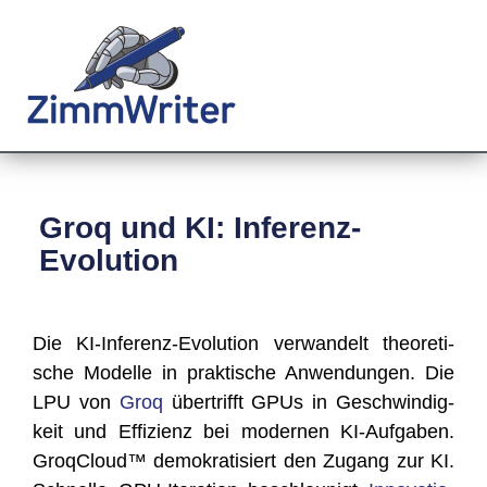
Groq und KI: Inferenz-
Evolution
Die KI-Infe­renz-Evo­lu­ti­on ver­wan­delt theo­re­ti­
sche Model­le in prak­ti­sche Anwen­dun­gen. Die
LPU von
Groq
über­trifft GPUs in Geschwin­dig­
keit und Effi­zi­enz bei moder­nen KI-Auf­ga­ben.
Gro­q­Cloud™ demo­kra­ti­siert den Zugang zur KI.