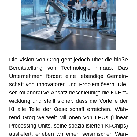
Die Visi­on von Groq geht jedoch über die blo­ße
Bereit­stel­lung von Tech­no­lo­gie hin­aus. Das
Unter­neh­men för­dert eine leben­di­ge Gemein­
schaft von Inno­va­to­ren und Pro­blem­lö­sern. Die­
ser kol­la­bo­ra­ti­ve Ansatz beschleu­nigt die KI-Ent­
wick­lung und stellt sicher, dass die Vor­tei­le der
KI alle Tei­le der Gesell­schaft errei­chen. Wäh­
rend Groq welt­weit Mil­lio­nen von LPUs (Line­ar
Pro­ces­sing Units, sei­ne spe­zia­li­sier­ten KI-Chips)
aus­lie­fert, erle­ben wir einen seis­mi­schen Wan­