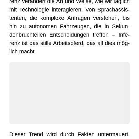
renz ver­än­dert die Art und Wei­se, wie wir täg­lich
mit Tech­no­lo­gie inter­agie­ren. Von Sprach­as­sis­
ten­ten, die kom­ple­xe Anfra­gen ver­ste­hen, bis
hin zu auto­no­men Fahr­zeu­gen, die in Sekun­
den­bruch­tei­len Ent­schei­dun­gen tref­fen – Infe­
renz ist das stil­le Arbeits­pferd, das all dies mög­
lich macht.
Die­ser Trend wird durch Fak­ten unter­mau­ert.