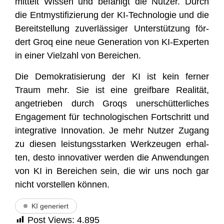
mit­telt Wis­sen und befä­higt die Nut­zer. Durch
die Ent­mys­ti­fi­zie­rung der KI-Tech­no­lo­gie und die
Bereit­stel­lung zuver­läs­si­ger Unter­stüt­zung för­
dert Groq eine neue Gene­ra­ti­on von KI-Exper­ten
in einer Viel­zahl von Bereichen.
Die Demo­kra­ti­sie­rung der KI ist kein fer­ner
Traum mehr. Sie ist eine greif­ba­re Rea­li­tät,
ange­trie­ben durch Groqs uner­schüt­ter­li­ches
Enga­ge­ment für tech­no­lo­gi­schen Fort­schritt und
inte­gra­ti­ve Inno­va­ti­on. Je mehr Nut­zer Zugang
zu die­sen leis­tungs­star­ken Werk­zeu­gen erhal­
ten, des­to inno­va­ti­ver wer­den die Anwen­dun­gen
von KI in Berei­chen sein, die wir uns noch gar
nicht vor­stel­len können.
KI generiert
Post Views:
4.895