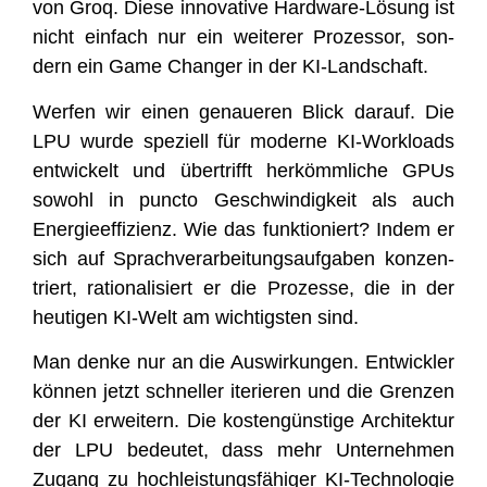
von Groq. Die­se inno­va­ti­ve Hard­ware-Lösung ist
nicht ein­fach nur ein wei­te­rer Pro­zes­sor, son­
dern ein Game Chan­ger in der KI-Landschaft.
Wer­fen wir einen genaue­ren Blick dar­auf. Die
LPU wur­de spe­zi­ell für moder­ne KI-Workloads
ent­wi­ckelt und über­trifft her­kömm­li­che GPUs
sowohl in punc­to Geschwin­dig­keit als auch
Ener­gie­ef­fi­zi­enz. Wie das funk­tio­niert? Indem er
sich auf Sprach­ver­ar­bei­tungs­auf­ga­ben kon­zen­
triert, ratio­na­li­siert er die Pro­zes­se, die in der
heu­ti­gen KI-Welt am wich­tigs­ten sind.
Man den­ke nur an die Aus­wir­kun­gen. Ent­wick­ler
kön­nen jetzt schnel­ler ite­rie­ren und die Gren­zen
der KI erwei­tern. Die kos­ten­güns­ti­ge Archi­tek­tur
der LPU bedeu­tet, dass mehr Unter­neh­men
Zugang zu hoch­leis­tungs­fä­hi­ger KI-Tech­no­lo­gie