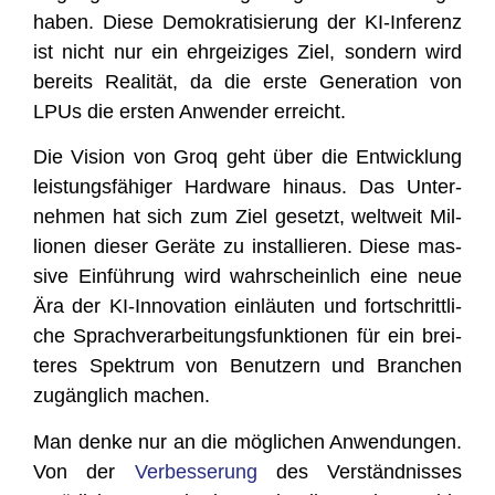
haben. Die­se Demo­kra­ti­sie­rung der KI-Infe­renz
ist nicht nur ein ehr­gei­zi­ges Ziel, son­dern wird
bereits Rea­li­tät, da die ers­te Gene­ra­ti­on von
LPUs die ers­ten Anwen­der erreicht.
Die Visi­on von Groq geht über die Ent­wick­lung
leis­tungs­fä­hi­ger Hard­ware hin­aus. Das Unter­
neh­men hat sich zum Ziel gesetzt, welt­weit Mil­
lio­nen die­ser Gerä­te zu instal­lie­ren. Die­se mas­
si­ve Ein­füh­rung wird wahr­schein­lich eine neue
Ära der KI-Inno­va­ti­on ein­läu­ten und fort­schritt­li­
che Sprach­ver­ar­bei­tungs­funk­tio­nen für ein brei­
te­res Spek­trum von Benut­zern und Bran­chen
zugäng­lich machen.
Man den­ke nur an die mög­li­chen Anwen­dun­gen.
Von der
Ver­bes­se­rung
des Ver­ständ­nis­ses