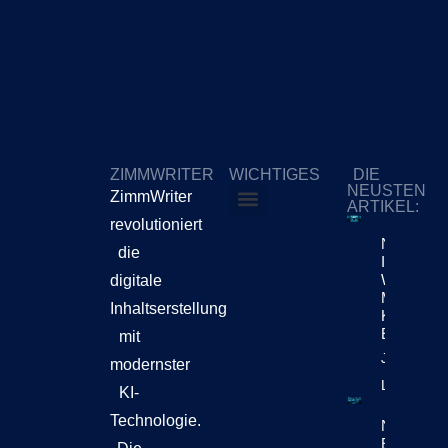
ZIMMWRITER
WICHTIGES
DIE
NEUSTEN
ZimmWriter
ARTIKEL:
revolutioniert
ZimmWriter kaufen
Cookie-Richtlinie (EU)
Netflix-
die
Investore
Wollen
digitale
Mehr Als
Inhaltserstellung
KI-
Effizienz
mit
Jetzt
modernster
Lesen!
KI-
Technologie.
Netflix
Enthüllt,