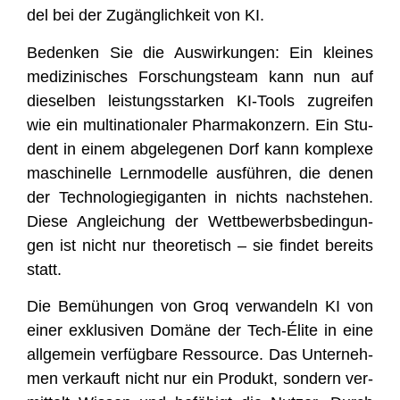
del bei der Zugäng­lich­keit von KI.
Beden­ken Sie die Aus­wir­kun­gen: Ein klei­nes
medi­zi­ni­sches For­schungs­team kann nun auf
die­sel­ben leis­tungs­star­ken KI-Tools zugrei­fen
wie ein mul­ti­na­tio­na­ler Phar­ma­kon­zern. Ein Stu­
dent in einem abge­le­ge­nen Dorf kann kom­ple­xe
maschi­nel­le Lern­mo­del­le aus­füh­ren, die denen
der Tech­no­lo­gie­gi­gan­ten in nichts nach­ste­hen.
Die­se Anglei­chung der Wett­be­werbs­be­din­gun­
gen ist nicht nur theo­re­tisch – sie fin­det bereits
statt.
Die Bemü­hun­gen von Groq ver­wan­deln KI von
einer exklu­si­ven Domä­ne der Tech-Éli­te in eine
all­ge­mein ver­füg­ba­re Res­sour­ce. Das Unter­neh­
men ver­kauft nicht nur ein Pro­dukt, son­dern ver­