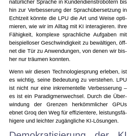
natür­li­cher Spra­che in Kun­den­dien­stro­bo­tern bis
hin zur Ver­bes­se­rung der Sprach­über­set­zung in
Echt­zeit könn­te die LPU die Art und Wei­se opti­
mie­ren, wie wir im All­tag mit KI inter­agie­ren. Ihre
Fähig­keit, kom­ple­xe sprach­li­che Auf­ga­ben mit
bei­spiel­lo­ser Geschwin­dig­keit zu bewäl­ti­gen, öff­
net die Tür zu Anwen­dun­gen, von denen wir bis­
her nur träu­men konnten.
Wenn wir die­sen Tech­no­lo­gie­sprung erle­ben, ist
es wich­tig, sei­ne Bedeu­tung zu ver­ste­hen. LPU
ist nicht nur eine inkre­men­tel­le Ver­bes­se­rung –
es ist ein Para­dig­men­wech­sel. Durch die Über­
win­dung der Gren­zen her­kömm­li­cher GPUs
ebnet Groq den Weg für effi­zi­en­te­re, leis­tungs­fä­
hi­ge­re und leich­ter zugäng­li­che KI-Lösungen.
Demokratisierung der KI