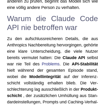
ande­ren zu prü­fen, beginnt das Modell sich wie
eine völ­lig ande­re Per­son zu verhalten.
Warum die Claude Code
API nie betroffen war
Zu den auf­schluss­rei­che­ren Details, die aus
Anthro­pics Nach­be­rei­tung her­vor­gin­gen, gehör­te
eine kla­re Unter­schei­dung, die vie­le Nut­zer
bereits ver­mu­tet hat­ten: Die
Clau­de API
selbst
war nie Teil des
Pro­blems
. Die
API-Sta­bi­li­tät
hielt wäh­rend der gesam­ten Epi­so­de stand,
wobei die
Modell­in­te­gri­tät
auf der Infe­renz­
schicht voll­stän­dig erhal­ten blieb. Die Ver­
schlech­te­rung lag aus­schließ­lich in der
Pro­dukt­
schicht
, der zusätz­li­chen Umhül­lung aus Stan­
dard­ein­stel­lun­gen, Prompts und Caching-Ver­hal­