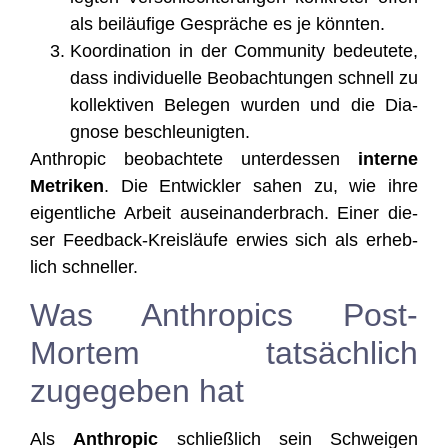
als bei­läu­fi­ge Gesprä­che es je könnten.
Koor­di­na­ti­on in der Com­mu­ni­ty bedeu­te­te,
dass indi­vi­du­el­le Beob­ach­tun­gen schnell zu
kol­lek­ti­ven Bele­gen wur­den und die Dia­
gno­se beschleunigten.
Anthro­pic beob­ach­te­te unter­des­sen
inter­ne
Metri­ken
. Die Ent­wick­ler sahen zu, wie ihre
eigent­li­che Arbeit aus­ein­an­der­brach. Einer die­
ser Feed­back-Kreis­läu­fe erwies sich als erheb­
lich schneller.
Was Anthropics Post-
Mortem tatsächlich
zugegeben hat
Als
Anthro­pic
schließ­lich sein Schwei­gen