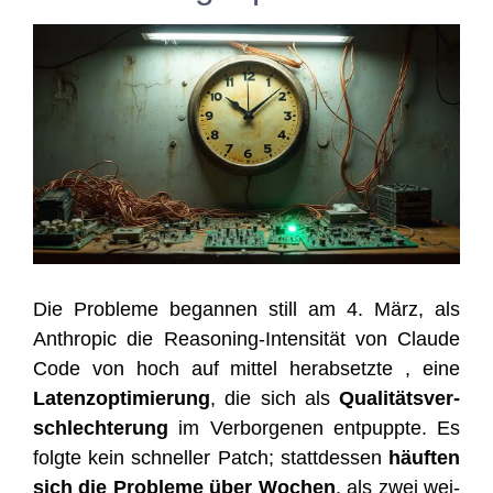
Die Pro­ble­me began­nen still am 4. März, als
Anthro­pic die Reaso­ning-Inten­si­tät von Clau­de
Code von hoch auf mit­tel her­ab­setz­te , eine
Latenz­op­ti­mie­rung
, die sich als
Qua­li­täts­ver­
schlech­te­rung
im Ver­bor­ge­nen ent­pupp­te. Es
folg­te kein schnel­ler Patch; statt­des­sen
häuf­ten
sich die Pro­ble­me über Wochen
, als zwei wei­