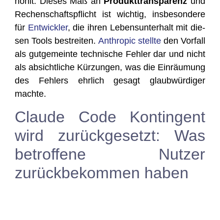
höhlt. Die­ses Maß an
Pro­dukt­trans­pa­renz
und
Rechen­schafts­pflicht ist wich­tig, ins­be­son­de­re
für
Ent­wick­ler
, die ihren Lebens­un­ter­halt mit die­
sen Tools bestrei­ten.
Anthro­pic stell­te
den Vor­fall
als gut­ge­mein­te tech­ni­sche Feh­ler dar und nicht
als absicht­li­che Kür­zun­gen, was die Ein­räu­mung
des Feh­lers ehr­lich gesagt glaub­wür­di­ger
machte.
Claude Code Kontingent
wird zurückgesetzt: Was
betroffene Nutzer
zurückbekommen haben