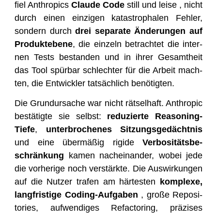
fiel Anthro­pics
Clau­de Code
still und lei­se , nicht
durch einen ein­zi­gen kata­stro­pha­len Feh­ler,
son­dern durch
drei sepa­ra­te Ände­run­gen auf
Pro­dukt­ebe­ne
, die ein­zeln betrach­tet die inter­
nen Tests bestan­den und in ihrer Gesamt­heit
das Tool spür­bar schlech­ter für die Arbeit mach­
ten, die Ent­wick­ler tat­säch­lich benötigten.
Die Grund­ur­sa­che war nicht rät­sel­haft. Anthro­pic
bestä­tig­te sie selbst:
redu­zier­te Reaso­ning-
Tie­fe
,
unter­bro­che­nes Sit­zungs­ge­dächt­nis
und eine über­mä­ßig rigi­de
Ver­bo­si­täts­be­
schrän­kung
kamen nach­ein­an­der, wobei jede
die vor­he­ri­ge noch ver­stärk­te. Die Aus­wir­kun­gen
auf die Nut­zer tra­fen am här­tes­ten
kom­ple­xe,
lang­fris­ti­ge Coding-Auf­ga­ben
, gro­ße Repo­si­
to­ries, auf­wen­di­ges Refac­to­ring, prä­zi­ses