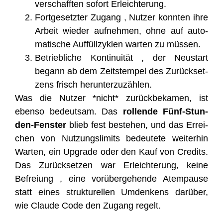
ver­schaff­ten sofort Erleichterung.
Fort­ge­setz­ter Zugang , Nut­zer konn­ten ihre
Arbeit wie­der auf­neh­men, ohne auf auto­
ma­ti­sche Auf­füll­zy­klen war­ten zu müssen.
Betrieb­li­che Kon­ti­nui­tät , der Neu­start
begann ab dem Zeit­stem­pel des Zurück­set­
zens frisch herunterzuzählen.
Was die Nut­zer *nicht* zurück­be­ka­men, ist
eben­so bedeut­sam. Das
rol­len­de Fünf-Stun­
den-Fens­ter
blieb fest bestehen, und das Errei­
chen von Nut­zungs­li­mits bedeu­te­te wei­ter­hin
War­ten, ein Upgrade oder den Kauf von Cre­dits.
Das Zurück­set­zen war Erleich­te­rung, kei­ne
Befrei­ung , eine vor­über­ge­hen­de Atem­pau­se
statt eines struk­tu­rel­len Umden­kens dar­über,
wie Clau­de Code den Zugang regelt.