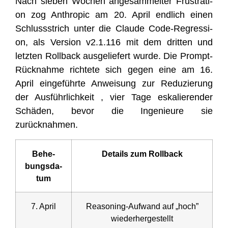
Nach sie­ben Wochen ange­sam­mel­ter Frus­tra­ti­
on zog Anthro­pic am 20. April end­lich einen
Schluss­strich unter die Clau­de Code-Regres­si­
on, als Ver­si­on v2.1.116 mit dem drit­ten und
letz­ten Roll­back aus­ge­lie­fert wur­de. Die Prompt-
Rück­nah­me rich­te­te sich gegen eine am 16.
April ein­ge­führ­te Anwei­sung zur Redu­zie­rung
der Aus­führ­lich­keit , vier Tage eska­lie­ren­der
Schä­den, bevor die Inge­nieu­re sie
zurücknahmen.
Behe­
Details zum Rollback
bungs­da­
tum
7. April
Reaso­ning-Auf­wand auf „hoch”
wiederhergestellt