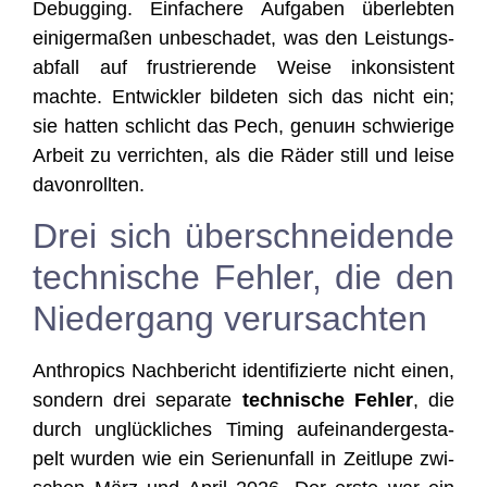
Debug­ging. Ein­fa­che­re Auf­ga­ben über­leb­ten
eini­ger­ma­ßen unbe­scha­det, was den Leis­tungs­
ab­fall auf frus­trie­ren­de Wei­se inkon­sis­tent
mach­te. Ent­wick­ler bil­de­ten sich das nicht ein;
sie hat­ten schlicht das Pech, gen­uин schwie­ri­ge
Arbeit zu ver­rich­ten, als die Räder still und lei­se
davonrollten.
Drei sich überschneidende
technische Fehler, die den
Niedergang verursachten
Anthro­pics Nach­be­richt iden­ti­fi­zier­te nicht einen,
son­dern drei sepa­ra­te
tech­ni­sche Feh­ler
, die
durch unglück­li­ches Timing auf­ein­an­der­ge­sta­
pelt wur­den wie ein Seri­en­un­fall in Zeit­lu­pe zwi­