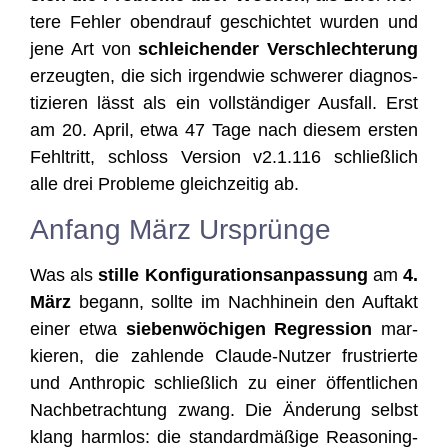
te­re Feh­ler oben­drauf geschich­tet wur­den und
jene Art von
schlei­chen­der Ver­schlech­te­rung
erzeug­ten, die sich irgend­wie schwe­rer dia­gnos­
ti­zie­ren lässt als ein voll­stän­di­ger Aus­fall. Erst
am 20. April, etwa 47 Tage nach die­sem ers­ten
Fehl­tritt, schloss Ver­si­on v2.1.116 schließ­lich
alle drei Pro­ble­me gleich­zei­tig ab.
Anfang März Ursprünge
Was als
stil­le Kon­fi­gu­ra­ti­ons­an­pas­sung
am
4.
März
begann, soll­te im Nach­hin­ein den Auf­takt
einer etwa
sie­ben­wö­chi­gen Regres­si­on
mar­
kie­ren, die zah­len­de Clau­de-Nut­zer frus­trier­te
und Anthro­pic schließ­lich zu einer öffent­li­chen
Nach­be­trach­tung zwang. Die Ände­rung selbst
klang harm­los: die stan­dard­mä­ßi­ge Reaso­ning-