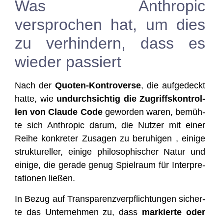
Was Anthropic
versprochen hat, um dies
zu verhindern, dass es
wieder passiert
Nach der
Quo­ten-Kon­tro­ver­se
, die auf­ge­deckt
hat­te, wie
undurch­sich­tig die Zugriffs­kon­trol­
len von Clau­de Code
gewor­den waren, bemüh­
te sich Anthro­pic dar­um, die Nut­zer mit einer
Rei­he kon­kre­ter Zusa­gen zu beru­hi­gen , eini­ge
struk­tu­rel­ler, eini­ge phi­lo­so­phi­scher Natur und
eini­ge, die gera­de genug Spiel­raum für Inter­pre­
ta­tio­nen ließen.
In Bezug auf Trans­pa­renz­ver­pflich­tun­gen sicher­
te das Unter­neh­men zu, dass
mar­kier­te oder