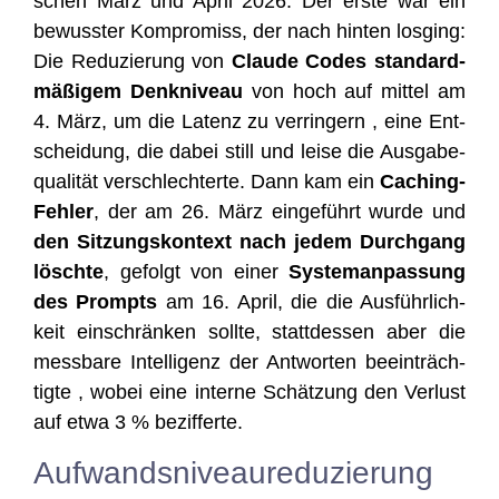
schen März und April 2026. Der ers­te war ein
bewuss­ter Kom­pro­miss, der nach hin­ten los­ging:
Die Redu­zie­rung von
Clau­de Codes stan­dard­
mä­ßi­gem Denk­ni­veau
von hoch auf mit­tel am
4. März, um die Latenz zu ver­rin­gern , eine Ent­
schei­dung, die dabei still und lei­se die Aus­ga­be­
qua­li­tät ver­schlech­ter­te. Dann kam ein
Caching-
Feh­ler
, der am 26. März ein­ge­führt wur­de und
den Sit­zungs­kon­text nach jedem Durch­gang
lösch­te
, gefolgt von einer
Sys­tem­an­pas­sung
des Prompts
am 16. April, die die Aus­führ­lich­
keit ein­schrän­ken soll­te, statt­des­sen aber die
mess­ba­re Intel­li­genz der Ant­wor­ten beein­träch­
tig­te , wobei eine inter­ne Schät­zung den Ver­lust
auf etwa 3 % bezifferte.
Aufwandsniveaureduzierung