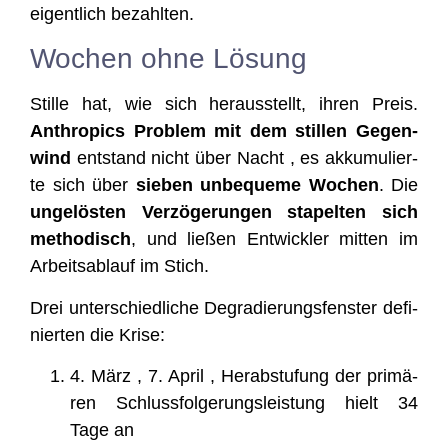
eigent­lich bezahlten.
Wochen ohne Lösung
Stil­le hat, wie sich her­aus­stellt, ihren Preis.
Anthro­pics Pro­blem mit dem stil­len Gegen­
wind
ent­stand nicht über Nacht , es akku­mu­lier­
te sich über
sie­ben unbe­que­me Wochen
. Die
unge­lös­ten Ver­zö­ge­run­gen sta­pel­ten sich
metho­disch
, und lie­ßen Ent­wick­ler mit­ten im
Arbeits­ab­lauf im Stich.
Drei unter­schied­li­che Degra­die­rungs­fens­ter defi­
nier­ten die Krise:
4. März , 7. April , Her­ab­stu­fung der pri­mä­
ren Schluss­fol­ge­rungs­leis­tung hielt 34
Tage an