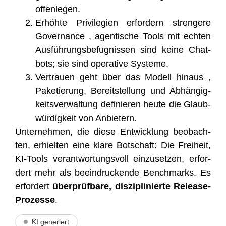
offenlegen.
Erhöh­te Pri­vi­le­gi­en erfor­dern stren­ge­re
Gover­nan­ce , agen­ti­sche Tools mit ech­ten
Aus­füh­rungs­be­fug­nis­sen sind kei­ne Chat­
bots; sie sind ope­ra­ti­ve Systeme.
Ver­trau­en geht über das Modell hin­aus ,
Pake­tie­rung, Bereit­stel­lung und Abhän­gig­
keits­ver­wal­tung defi­nie­ren heu­te die Glaub­
wür­dig­keit von Anbietern.
Unter­neh­men, die die­se Ent­wick­lung beob­ach­
ten, erhiel­ten eine kla­re Bot­schaft: Die Frei­heit,
KI-Tools ver­ant­wor­tungs­voll ein­zu­set­zen, erfor­
dert mehr als beein­dru­cken­de Bench­marks. Es
erfor­dert
über­prüf­ba­re, dis­zi­pli­nier­te Release-
Pro­zes­se
.
KI generiert