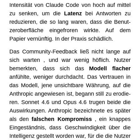
Inten­si­tät von Clau­de Code von hoch auf mit­tel
zu sen­ken, um die
Latenz
bei Ant­wor­ten zu
redu­zie­ren, die so lang waren, dass die Benut­
zer­ober­flä­che ein­ge­fro­ren wirk­te. Auf dem
Papier ver­nünf­tig. In der Pra­xis schädlich.
Das Com­mu­ni­ty-Feed­back ließ nicht lan­ge auf
sich war­ten , und war wenig höf­lich. Nut­zer
bemerk­ten, dass sich das
Modell fla­cher
anfühl­te, weni­ger durch­dacht. Das Ver­trau­en in
das Modell, jene unsicht­ba­re Wäh­rung, auf die
Anthro­pic ange­wie­sen ist, begann still zu ero­die­
ren. Son­net 4.6 und Opus 4.6 tru­gen bei­de die
Aus­wir­kun­gen. Anthro­pic bezeich­ne­te es spä­ter
als den
fal­schen Kom­pro­miss
, ein knap­pes
Ein­ge­ständ­nis, dass Geschwin­dig­keit über die
Intel­li­genz gestellt wor­den war, für die die Nut­zer