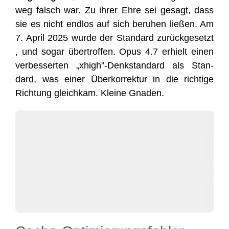
weg falsch war. Zu ihrer Ehre sei gesagt, dass
sie es nicht end­los auf sich beru­hen lie­ßen. Am
7. April 2025 wur­de der Stan­dard zurück­ge­setzt
, und sogar über­trof­fen. Opus 4.7 erhielt einen
ver­bes­ser­ten „xhigh”-Denkstandard als Stan­
dard, was einer Über­kor­rek­tur in die rich­ti­ge
Rich­tung gleich­kam. Klei­ne Gnaden.