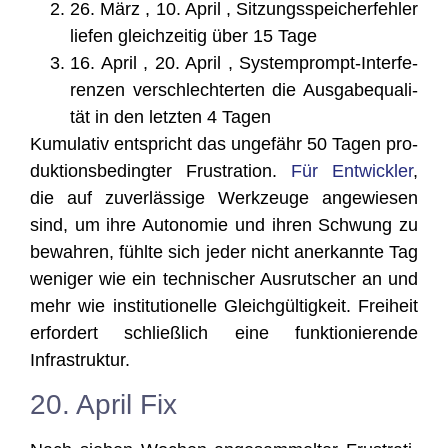
26. März , 10. April , Sit­zungs­spei­cher­feh­ler
lie­fen gleich­zei­tig über 15 Tage
16. April , 20. April , Sys­tem­prompt-Inter­fe­
ren­zen ver­schlech­ter­ten die Aus­ga­be­qua­li­
tät in den letz­ten 4 Tagen
Kumu­la­tiv ent­spricht das unge­fähr 50 Tagen pro­
duk­ti­ons­be­ding­ter Frus­tra­ti­on.
Für Ent­wick­ler
,
die auf zuver­läs­si­ge Werk­zeu­ge ange­wie­sen
sind, um ihre Auto­no­mie und ihren Schwung zu
bewah­ren, fühl­te sich jeder nicht aner­kann­te Tag
weni­ger wie ein tech­ni­scher Aus­rut­scher an und
mehr wie insti­tu­tio­nel­le Gleich­gül­tig­keit. Frei­heit
erfor­dert schließ­lich eine funk­tio­nie­ren­de
Infrastruktur.
20. April Fix