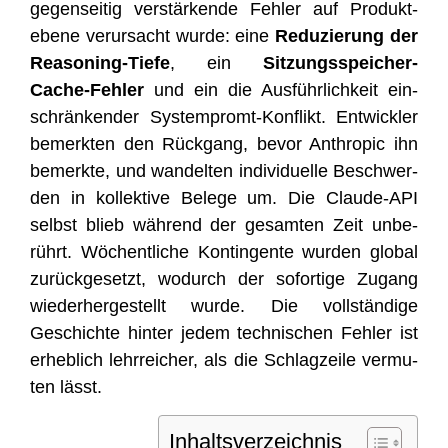
gegen­sei­tig ver­stär­ken­de Feh­ler auf Pro­dukt­
ebe­ne ver­ur­sacht wur­de: eine
Redu­zie­rung der
Reaso­ning-Tie­fe
, ein
Sit­zungs­spei­cher-
Cache-Feh­ler
und ein die Aus­führ­lich­keit ein­
schrän­ken­der Sys­tem­promt-Kon­flikt. Ent­wick­ler
bemerk­ten den Rück­gang, bevor Anthro­pic ihn
bemerk­te, und wan­del­ten indi­vi­du­el­le Beschwer­
den in kol­lek­ti­ve Bele­ge um. Die Clau­de-API
selbst blieb wäh­rend der gesam­ten Zeit unbe­
rührt. Wöchent­li­che Kon­tin­gen­te wur­den glo­bal
zurück­ge­setzt, wodurch der sofor­ti­ge Zugang
wie­der­her­ge­stellt wur­de. Die voll­stän­di­ge
Geschich­te hin­ter jedem tech­ni­schen Feh­ler ist
erheb­lich lehr­rei­cher, als die Schlag­zei­le ver­mu­
ten lässt.
Inhalts­ver­zeich­nis