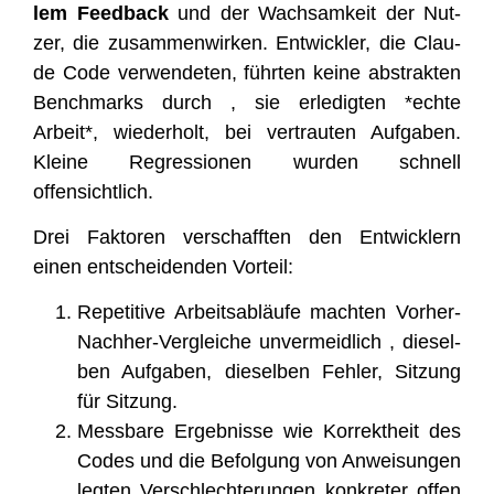
lem Feed­back
und der Wach­sam­keit der Nut­
zer, die zusam­men­wir­ken. Ent­wick­ler, die Clau­
de Code ver­wen­de­ten, führ­ten kei­ne abs­trak­ten
Bench­marks durch , sie erle­dig­ten *ech­te
Arbeit*, wie­der­holt, bei ver­trau­ten Auf­ga­ben.
Klei­ne Regres­sio­nen wur­den schnell
offensichtlich.
Drei Fak­to­ren ver­schaff­ten den Ent­wick­lern
einen ent­schei­den­den Vorteil:
Repe­ti­ti­ve Arbeits­ab­läu­fe mach­ten Vor­her-
Nach­her-Ver­glei­che unver­meid­lich , die­sel­
ben Auf­ga­ben, die­sel­ben Feh­ler, Sit­zung
für Sitzung.
Mess­ba­re Ergeb­nis­se wie Kor­rekt­heit des
Codes und die Befol­gung von Anwei­sun­gen
leg­ten Ver­schlech­te­run­gen kon­kre­ter offen