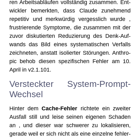
ren Arbeits­ab­läu­fen voll­stän­dig zusam­men. Ent­
wick­ler bemerk­ten, dass Clau­de zuneh­mend
repe­ti­tiv und merk­wür­dig ver­gess­lich wur­de ,
frus­trie­ren­de Sym­pto­me, die zusam­men mit der
zuvor dis­ku­tier­ten Redu­zie­rung des Denk-Auf­
wands das Bild eines sys­te­ma­ti­schen Ver­falls
zeich­ne­ten, anstatt iso­lier­ter Stö­run­gen. Anthro­
pic behob die­sen spe­zi­fi­schen Feh­ler am 10.
April in v2.1.101.
Versteckter System-Prompt-
Wechsel
Hin­ter dem
Cache-Feh­ler
rich­te­te ein zwei­ter
Aus­fall still und lei­se sei­nen eige­nen Scha­den
an , und die­ser war schwe­rer zu loka­li­sie­ren,
gera­de weil er sich nicht als eine ein­zel­ne feh­ler­