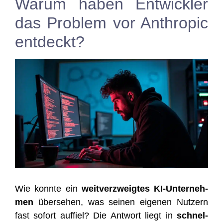
Warum haben Entwickler
das Problem vor Anthropic
entdeckt?
Wie konn­te ein
weit­ver­zweig­tes KI-Unter­neh­
men
über­se­hen, was sei­nen eige­nen Nut­zern
fast sofort auf­fiel? Die Ant­wort liegt in
schnel­