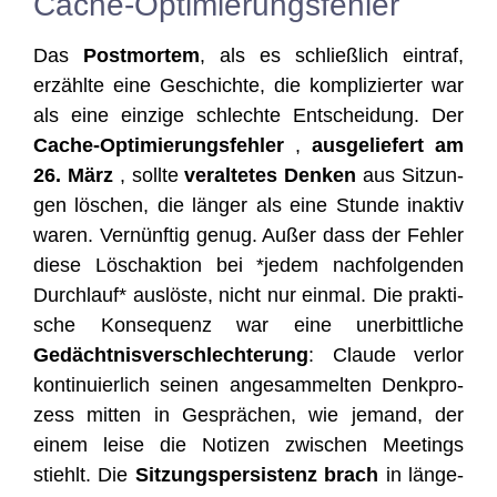
Cache-Optimierungsfehler
Das
Post­mor­tem
, als es schließ­lich ein­traf,
erzähl­te eine Geschich­te, die kom­pli­zier­ter war
als eine ein­zi­ge schlech­te Ent­schei­dung. Der
Cache-Opti­mie­rungs­feh­ler
,
aus­ge­lie­fert am
26. März
, soll­te
ver­al­te­tes Den­ken
aus Sit­zun­
gen löschen, die län­ger als eine Stun­de inak­tiv
waren. Ver­nünf­tig genug. Außer dass der Feh­ler
die­se Lösch­ak­ti­on bei *jedem nach­fol­gen­den
Durch­lauf* aus­lös­te, nicht nur ein­mal. Die prak­ti­
sche Kon­se­quenz war eine uner­bitt­li­che
Gedächt­nis­ver­schlech­te­rung
: Clau­de ver­lor
kon­ti­nu­ier­lich sei­nen ange­sam­mel­ten Denk­pro­
zess mit­ten in Gesprä­chen, wie jemand, der
einem lei­se die Noti­zen zwi­schen Mee­tings
stiehlt. Die
Sit­zungs­per­sis­tenz brach
in län­ge­