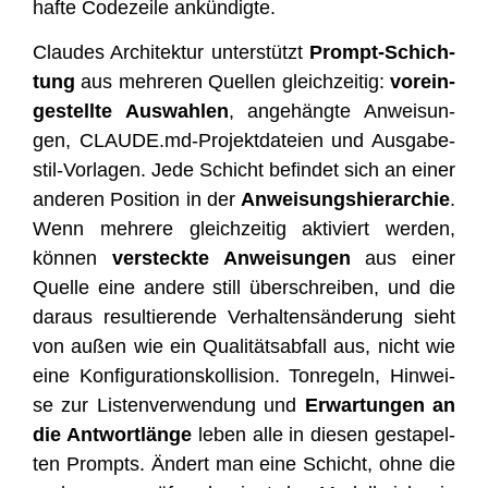
haf­te Code­zei­le ankündigte.
Clau­des Archi­tek­tur unter­stützt
Prompt-Schich­
tung
aus meh­re­ren Quel­len gleich­zei­tig:
vor­ein­
ge­stell­te Aus­wah­len
, ange­häng­te Anwei­sun­
gen, CLAUDE.md-Projektdateien und Aus­ga­be­
stil-Vor­la­gen. Jede Schicht befin­det sich an einer
ande­ren Posi­ti­on in der
Anwei­sungs­hier­ar­chie
.
Wenn meh­re­re gleich­zei­tig akti­viert wer­den,
kön­nen
ver­steck­te Anwei­sun­gen
aus einer
Quel­le eine ande­re still über­schrei­ben, und die
dar­aus resul­tie­ren­de Ver­hal­tens­än­de­rung sieht
von außen wie ein Qua­li­täts­ab­fall aus, nicht wie
eine Kon­fi­gu­ra­ti­ons­kol­li­si­on. Ton­re­geln, Hin­wei­
se zur Lis­ten­ver­wen­dung und
Erwar­tun­gen an
die Ant­wort­län­ge
leben alle in die­sen gesta­pel­
ten Prompts. Ändert man eine Schicht, ohne die