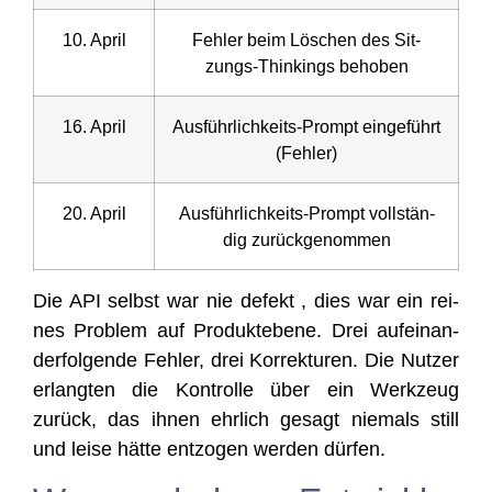
10. April
Feh­ler beim Löschen des Sit­
zungs-Thin­kings behoben
16. April
Aus­führ­lich­keits-Prompt ein­ge­führt
(Feh­ler)
20. April
Aus­führ­lich­keits-Prompt voll­stän­
dig zurückgenommen
Die API selbst war nie defekt , dies war ein rei­
nes Pro­blem auf Pro­dukt­ebe­ne. Drei auf­ein­an­
der­fol­gen­de Feh­ler, drei Kor­rek­tu­ren. Die Nut­zer
erlang­ten die Kon­trol­le über ein Werk­zeug
zurück, das ihnen ehr­lich gesagt nie­mals still
und lei­se hät­te ent­zo­gen wer­den dürfen.