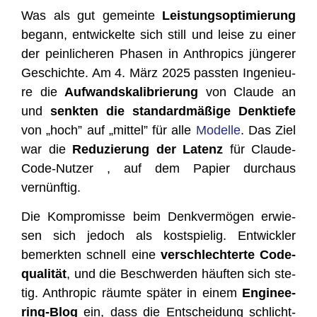
Was als gut gemein­te
Leis­tungs­op­ti­mie­rung
begann, ent­wi­ckel­te sich still und lei­se zu einer
der pein­li­che­ren Pha­sen in Anthro­pics jün­ge­rer
Geschich­te. Am 4. März 2025 pass­ten Inge­nieu­
re die
Auf­wand­ska­li­brie­rung
von Clau­de an
und
senk­ten die stan­dard­mä­ßi­ge Denk­tie­fe
von „hoch” auf „mit­tel” für alle
Model­le
. Das Ziel
war die
Redu­zie­rung der Latenz
für Clau­de-
Code-Nut­zer , auf dem Papier durch­aus
vernünftig.
Die Kom­pro­mis­se beim Denk­ver­mö­gen erwie­
sen sich jedoch als kost­spie­lig. Ent­wick­ler
bemerk­ten schnell eine
ver­schlech­ter­te Code­
qua­li­tät
, und die Beschwer­den häuf­ten sich ste­
tig. Anthro­pic räum­te spä­ter in einem
Engi­nee­
ring-Blog
ein, dass die Ent­schei­dung schlicht­