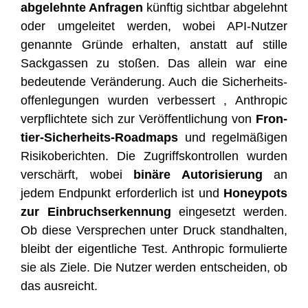
abge­lehn­te Anfra­gen
künf­tig sicht­bar abge­lehnt
oder umge­lei­tet wer­den, wobei API-Nut­zer
genann­te Grün­de erhal­ten, anstatt auf stil­le
Sack­gas­sen zu sto­ßen. Das allein war eine
bedeu­ten­de Ver­än­de­rung. Auch die Sicher­heits­
of­fen­le­gun­gen wur­den ver­bes­sert , Anthro­pic
ver­pflich­te­te sich zur Ver­öf­fent­li­chung von
Fron­
tier-Sicher­heits-Road­maps
und regel­mä­ßi­gen
Risi­ko­be­rich­ten. Die Zugriffs­kon­trol­len wur­den
ver­schärft, wobei
binä­re Auto­ri­sie­rung
an
jedem End­punkt erfor­der­lich ist und
Honey­po­ts
zur Ein­bruch­ser­ken­nung
ein­ge­setzt wer­den.
Ob die­se Ver­spre­chen unter Druck stand­hal­ten,
bleibt der eigent­li­che Test. Anthro­pic for­mu­lier­te
sie als Zie­le. Die Nut­zer wer­den ent­schei­den, ob
das ausreicht.