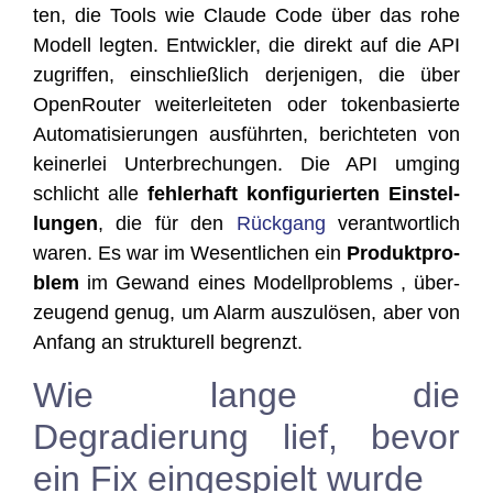
ten, die Tools wie Clau­de Code über das rohe
Modell leg­ten. Ent­wick­ler, die direkt auf die API
zugrif­fen, ein­schließ­lich der­je­ni­gen, die über
Open­Rou­ter wei­ter­lei­te­ten oder token­ba­sier­te
Auto­ma­ti­sie­run­gen aus­führ­ten, berich­te­ten von
kei­ner­lei Unter­bre­chun­gen. Die API umging
schlicht alle
feh­ler­haft kon­fi­gu­rier­ten Ein­stel­
lun­gen
, die für den
Rück­gang
ver­ant­wort­lich
waren. Es war im Wesent­li­chen ein
Pro­dukt­pro­
blem
im Gewand eines Modell­pro­blems , über­
zeu­gend genug, um Alarm aus­zu­lö­sen, aber von
Anfang an struk­tu­rell begrenzt.
Wie lange die
Degradierung lief, bevor
ein Fix eingespielt wurde