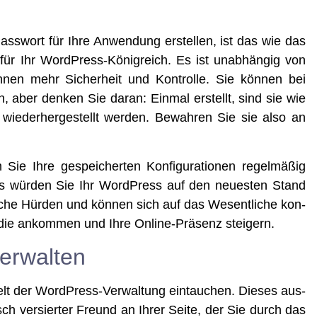
s­wort für Ihre Anwen­dung erstel­len, ist das wie das
ür Ihr Word­Press-König­reich. Es ist unab­hän­gig von
Ihnen mehr Sicher­heit und Kon­trol­le. Sie kön­nen bei
n, aber den­ken Sie dar­an: Ein­mal erstellt, sind sie wie
wie­der­her­ge­stellt wer­den. Bewah­ren Sie sie also an
e Ihre gespei­cher­ten Kon­fi­gu­ra­tio­nen regel­mä­ßig
 als wür­den Sie Ihr Word­Press auf den neu­es­ten Stand
­sche Hür­den und kön­nen sich auf das Wesent­li­che kon­
 die ankom­men und Ihre Online-Prä­senz steigern.
erwalten
lt der Word­Press-Ver­wal­tung ein­tau­chen. Die­ses aus­
nisch ver­sier­ter Freund an Ihrer Sei­te, der Sie durch das