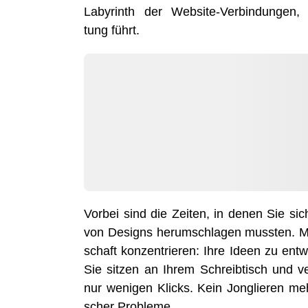
Laby­rinth der Web­site-Ver­bin­dun­gen, Inha
tung führt.
Vor­bei sind die Zei­ten, in denen Sie sich
von Designs her­um­schla­gen muss­ten. Mi
schaft kon­zen­trie­ren: Ihre Ideen zu ent­w
Sie sit­zen an Ihrem Schreib­tisch und v
nur weni­gen Klicks. Kein Jon­glie­ren m
scher Probleme.