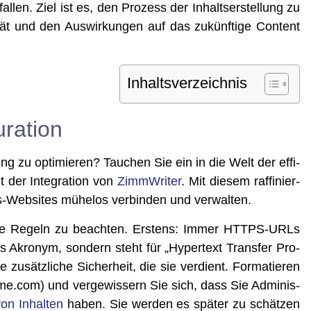
­fal­len. Ziel ist es, den Pro­zess der Inhalts­er­stel­lung zu
i­tät und den Aus­wir­kun­gen auf das zukünf­ti­ge Con­tent
Inhalts­ver­zeich­nis
uration
ng zu opti­mie­ren? Tau­chen Sie ein in die Welt der effi­
it der Inte­gra­ti­on von
Zimm­Wri­ter
. Mit die­sem raf­fi­nier­
-Web­sites mühe­los ver­bin­den und verwalten.
e­ne Regeln zu beach­ten. Ers­tens: Immer HTTPS-URLs
s Akro­nym, son­dern steht für „Hyper­text Trans­fer Pro­
 zusätz­li­che Sicher­heit, die sie ver­dient. For­ma­tie­ren
na​me​.com) und ver­ge­wis­sern Sie sich, dass Sie Admi­nis­
von Inhal­ten
haben. Sie wer­den es spä­ter zu schät­zen