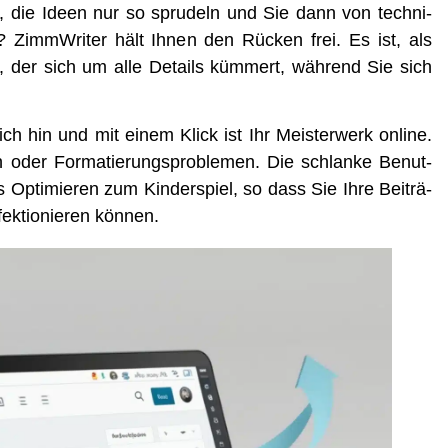
, die Ideen nur so spru­deln und Sie dann von tech­ni­
? Zimm­Wri­ter hält Ihnen den Rücken frei. Es ist, als
en, der sich um alle Details küm­mert, wäh­rend Sie sich
ich hin und mit einem Klick ist Ihr Meis­ter­werk online.
n oder For­ma­tie­rungs­pro­ble­men. Die schlan­ke Benut­
 Opti­mie­ren zum Kin­der­spiel, so dass Sie Ihre Bei­trä­
ek­tio­nie­ren können.