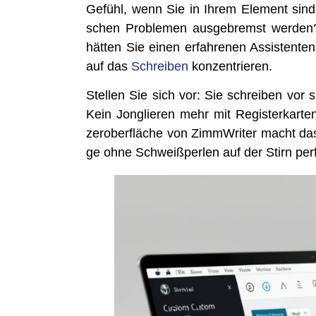
Gefühl, wenn Sie in Ihrem Ele­ment sind
schen Pro­ble­men aus­ge­bremst wer­den
hät­ten Sie einen erfah­re­nen Assis­ten­t
auf das
Schrei­ben
konzentrieren.
Stel­len Sie sich vor: Sie schrei­ben vor s
Kein Jon­glie­ren mehr mit Regis­ter­kar­te
zer­ober­flä­che von Zimm­Wri­ter macht das
ge ohne Schweiß­per­len auf der Stirn per­f