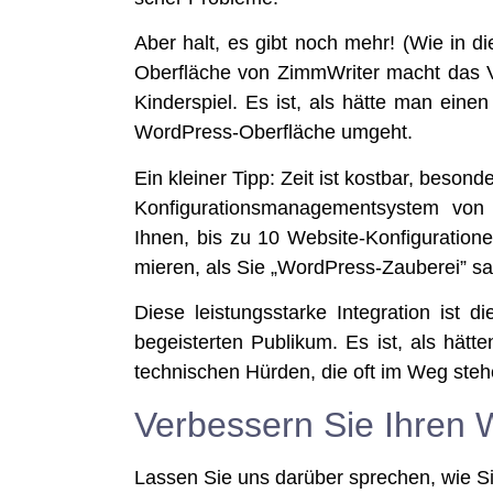
Aber halt, es gibt noch mehr! (Wie in die­s
Ober­flä­che von Zimm­Wri­ter macht das Ve
Kin­der­spiel. Es ist, als hät­te man ein
Word­Press-Ober­flä­che umgeht.
Ein klei­ner Tipp: Zeit ist kost­bar, beson­de
Kon­fi­gu­ra­ti­ons­ma­nage­ment­sys­tem 
Ihnen, bis zu 10 Web­site-Kon­fi­gu­ra­tio­
mie­ren, als Sie „Word­Press-Zau­be­rei” 
Die­se leis­tungs­star­ke Inte­gra­ti­on is
begeis­ter­ten Publi­kum. Es ist, als hät
tech­ni­schen Hür­den, die oft im Weg steh
Verbessern Sie Ihren 
Las­sen Sie uns dar­über spre­chen, wie 