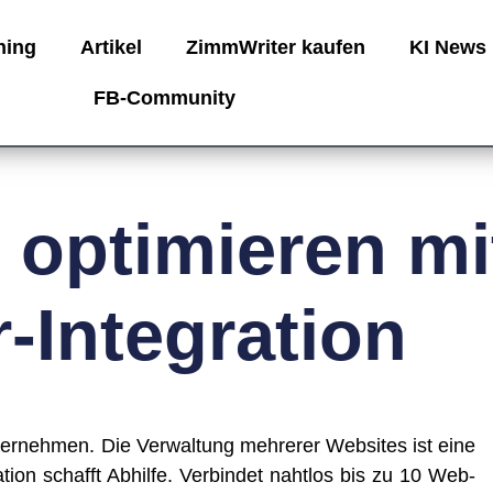
ning
Artikel
ZimmWriter kaufen
KI News
FB-Community
optimieren mi
-Integration
r­neh­men. Die Ver­wal­tung meh­re­rer Web­sites ist eine
a­ti­on schafft Abhil­fe. Ver­bin­det naht­los bis zu 10 Web­