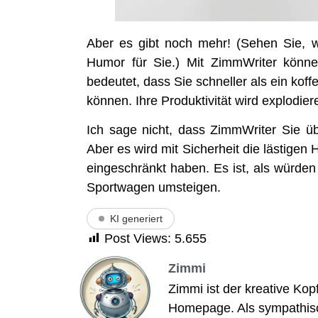
Aber es gibt noch mehr! (Sehen Sie, wa
Humor für Sie.) Mit Zimm­Wri­ter kön­n
bedeu­tet, dass Sie schnel­ler als ein kof­fe
kön­nen. Ihre Pro­duk­ti­vi­tät wird explo­d
Ich sage nicht, dass Zimm­Wri­ter Sie 
Aber es wird mit Sicher­heit die läs­ti­gen
ein­ge­schränkt haben. Es ist, als wür­den 
Sport­wa­gen umsteigen.
KI generiert
Post Views:
5.655
Zimmi
Zimmi ist der kreative Kop
Homepage. Als sympathische