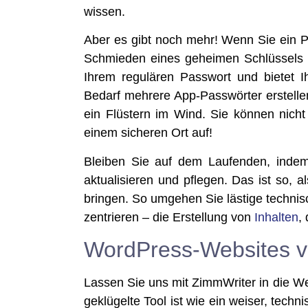
wissen.
Aber es gibt noch mehr! Wenn Sie ein Pas
Schmie­den eines gehei­men Schlüs­sels f
Ihrem regu­lä­ren Pass­wort und bie­tet 
Bedarf meh­re­re App-Pass­wör­ter erstel­le
ein Flüs­tern im Wind. Sie kön­nen nicht 
einem siche­ren Ort auf!
Blei­ben Sie auf dem Lau­fen­den, indem Si
aktua­li­sie­ren und pfle­gen. Das ist so,
brin­gen. So umge­hen Sie läs­ti­ge tech­ni
zen­trie­ren – die Erstel­lung von
Inhal­ten
,
WordPress-Websites v
Las­sen Sie uns mit Zimm­Wri­ter in die We
ge­klü­gel­te Tool ist wie ein wei­ser, tech­