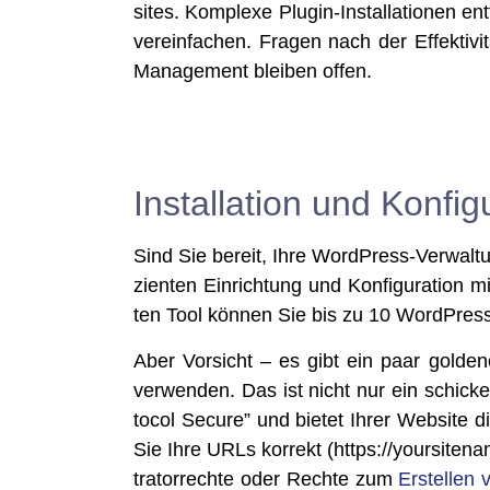
sites. Kom­ple­xe Plug­in-Instal­la­tio­nen ent
ver­ein­fa­chen. Fra­gen nach der Effek­ti­v
Manage­ment blei­ben offen.
Installation und Konfig
Sind Sie bereit, Ihre Word­Press-Ver­wal­tu
zi­en­ten Ein­rich­tung und Kon­fi­gu­ra­ti­on m
ten Tool kön­nen Sie bis zu 10 Word­Press
Aber Vor­sicht – es gibt ein paar gol­d
ver­wen­den. Das ist nicht nur ein schi­cke
to­col Secu­re” und bie­tet Ihrer Web­site die
Sie Ihre URLs kor­rekt (https://​your​si​te​
tra­tor­rech­te oder Rech­te zum
Erstel­len 