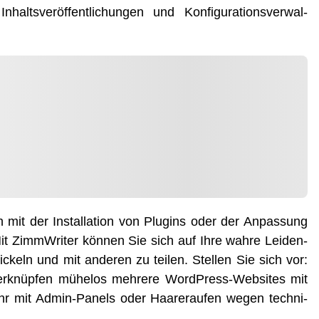
lts­ver­öf­fent­li­chun­gen und Kon­fi­gu­ra­ti­ons­ver­wal­
 mit der Instal­la­ti­on von Plug­ins oder der Anpas­sung
t Zimm­Wri­ter kön­nen Sie sich auf Ihre wah­re Lei­den­
i­ckeln und mit ande­ren zu tei­len. Stel­len Sie sich vor:
er­knüp­fen mühe­los meh­re­re Word­Press-Web­sites mit
ehr mit Admin-Panels oder Haa­re­rau­fen wegen tech­ni­