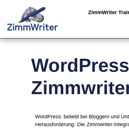
ZimmWriter Trai
WordPress 
Zimmwriter
Word­Press: beliebt bei Blog­gern und Unte
Her­aus­for­de­rung. Die Zimm­wri­ter-Inte­gr