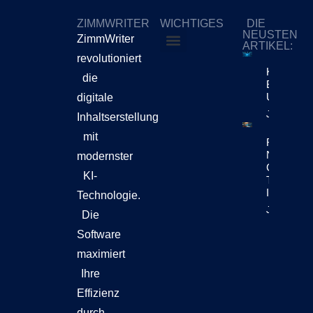
ZIMMWRITER
WICHTIGES
DIE
NEUSTEN
ZimmWriter
ARTIKEL:
revolutioniert
ZimmWriter kaufen
Cookie-Richtlinie (EU)
KI-Content
die
Bewegt Si
Unternehm
digitale
Jetzt Lese
Inhaltserstellung
mit
Reuters Di
News Repo
modernster
Chatbots
KI-
Teil Der
Inhaltsen
Technologie.
Jetzt Lese
Die
Software
maximiert
Ihre
Effizienz
durch