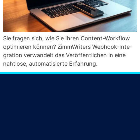
Sie fra­gen sich, wie Sie Ihren Con­tent-Work­flow
opti­mie­ren kön­nen? Zimm­Wri­ters Web­hook-Inte­
gra­ti­on ver­wan­delt das Ver­öf­fent­li­chen in eine
naht­lo­se, auto­ma­ti­sier­te Erfahrung.