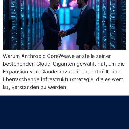
War­um Anthro­pic Core­Wea­ve anstel­le sei­ner
bestehen­den Cloud-Gigan­ten gewählt hat, um die
Expan­si­on von Clau­de anzu­trei­ben, ent­hüllt eine
über­ra­schen­de Infra­struk­tur­stra­te­gie, die es wert
ist, ver­stan­den zu werden.