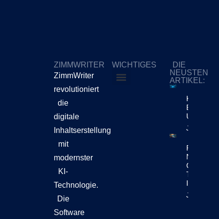
ZIMMWRITER
WICHTIGES
DIE
NEUSTEN
ZimmWriter
ARTIKEL:
revolutioniert
ZimmWriter kaufen
Cookie-Richtlinie (EU)
KI-Content
die
Bewegt Si
Unternehm
digitale
Jetzt Lese
Inhaltserstellung
mit
Reuters Di
News Repo
modernster
Chatbots
KI-
Teil Der
Inhaltsen
Technologie.
Jetzt Lese
Die
Software