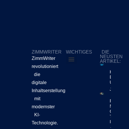
ZIMMWRITER
WICHTIGES
DIE
NEUSTEN
ZimmWriter
ARTIKEL:
revolutioniert
ZimmWriter kaufen
Cookie-Richtlinie (EU)
KI-Content
die
Bewegt Si
Unternehm
digitale
Jetzt Lese
Inhaltserstellung
mit
Reuters Di
News Repo
modernster
Chatbots
KI-
Teil Der
Inhaltsen
Technologie.
Jetzt Lese