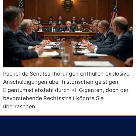
Packen­de Senats­an­hö­run­gen ent­hül­len explo­si­ve
Anschul­di­gun­gen über his­to­ri­schen geis­ti­gen
Eigen­tums­dieb­stahl durch KI-Gigan­ten, doch der
bevor­ste­hen­de Rechts­streit könn­te Sie
überraschen.