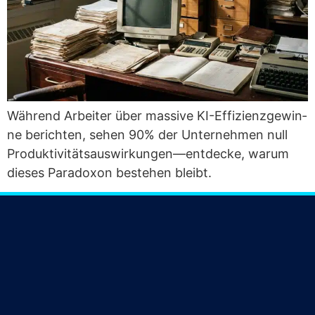
Wäh­rend Arbei­ter über mas­si­ve KI-Effi­zi­enz­ge­win­
ne berich­ten, sehen 90% der Unter­neh­men null
Produktivitätsauswirkungen—entdecke, war­um
die­ses Para­do­xon bestehen bleibt.