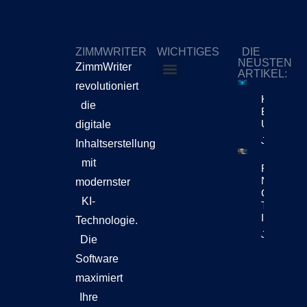
ZIMMWRITER
WICHTIGES
DIE
NEUSTEN
ZimmWriter
ARTIKEL:
revolutioniert
ZimmWriter kaufen
Cookie-Richtlinie (EU)
KI-Content
die
Bewegt Si
Unternehm
digitale
Jetzt Lese
Inhaltserstellung
mit
Reuters Di
News Repo
modernster
Chatbots
KI-
Teil Der
Inhaltsen
Technologie.
Jetzt Lese
Die
Software
maximiert
Ihre