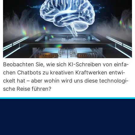
Beob­ach­ten Sie, wie sich KI-Schrei­ben von ein­fa­
chen Chat­bots zu krea­ti­ven Kraft­wer­ken ent­wi­
ckelt hat – aber wohin wird uns die­se tech­no­lo­gi­
sche Rei­se führen?