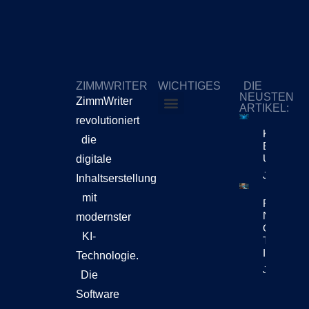
ZIMMWRITER
WICHTIGES
DIE
NEUSTEN
ZimmWriter
ARTIKEL:
revolutioniert
ZimmWriter kaufen
Cookie-Richtlinie (EU)
KI-Content
die
Bewegt Si
Unternehm
digitale
Jetzt Lese
Inhaltserstellung
mit
Reuters Di
News Repo
modernster
Chatbots
KI-
Teil Der
Inhaltsen
Technologie.
Jetzt Lese
Die
Software