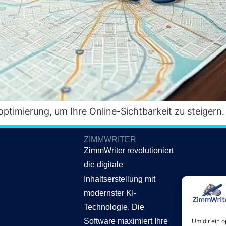
op­ti­mie­rung, um Ihre Online-Sicht­bar­keit zu steigern.
ZIMMWRITER
ZimmWriter revolutioniert
die digitale
Inhaltserstellung mit
modernster KI-
Technologie. Die
Software maximiert Ihre
Um dir ein 