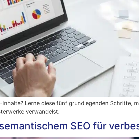
 KI-Inhal­te? Ler­ne die­se fünf grund­le­gen­den Schrit­te,
s­ter­wer­ke verwandelst.
emantischem SEO für verbesse