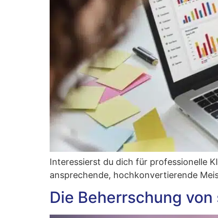
Inter­es­sierst du dich für pro­fes­sio­nel­le
anspre­chen­de, hoch­kon­ver­tie­ren­de Mei
Die Beherrschung von s