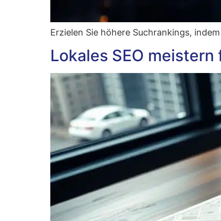
Erzie­len Sie höhe­re Such­ran­kings, inde
Lokales SEO meistern 