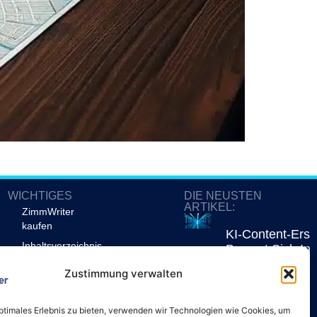
WICHTIGES
DIE NEUSTEN
ARTIKEL:
ZimmWriter
kaufen
KI-Content-Erst
Inhaltsverzeichnis
Bewegt Sich In 
Unternehmenssk
Impressum
Zustimmung verwalten
Jetzt Lesen!
Datenschutzerklärung
Kontakt
optimales Erlebnis zu bieten, verwenden wir Technologien wie Cookies, um
Reuters Digital