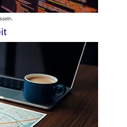
sseln.
it