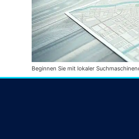
Begin­nen Sie mit loka­ler Such­ma­schi­nen­