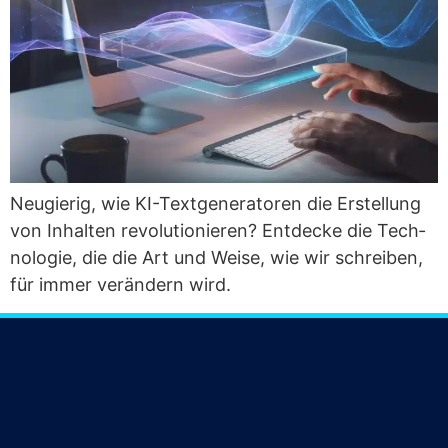
Neu­gie­rig, wie KI-Text­ge­ne­ra­to­ren die Erstel­lung
von Inhal­ten revo­lu­tio­nie­ren? Ent­de­cke die Tech­
no­lo­gie, die die Art und Wei­se, wie wir schrei­ben,
für immer ver­än­dern wird.