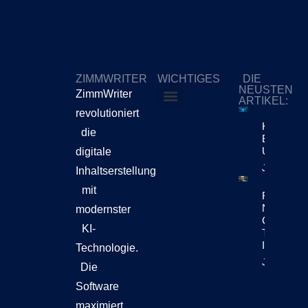
ZIMMWRITER
WICHTIGES
DIE
NEUSTEN
ZimmWriter
ARTIKEL:
revolutioniert
ZimmWriter kaufen
Cookie-Richtlinie (EU)
KI-Content
die
Bewegt Si
Unternehm
digitale
Jetzt Lese
Inhaltserstellung
mit
Reuters Di
News Repo
modernster
Chatbots
KI-
Teil Der
Inhaltsen
Technologie.
Jetzt Lese
Die
Software
maximiert