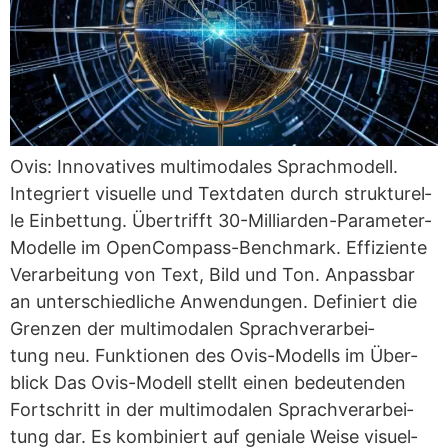
Ovis: Inno­va­ti­ves mul­ti­mo­da­les Sprach­mo­dell.
Inte­griert visu­el­le und Text­da­ten durch struk­tu­rel­
le Ein­bet­tung. Über­trifft 30-Mil­­li­ar­­den-Para­­me­­ter-
Model­­le im Open­­Com­­pass-Ben­ch­­mark. Effi­zi­en­te
Ver­ar­bei­tung von Text, Bild und Ton. Anpass­bar
an unter­schied­li­che Anwen­dun­gen. Defi­niert die
Gren­zen der mul­ti­mo­da­len Sprach­ver­ar­bei­
tung neu. Funk­tio­nen des Ovis-Modells im Über­
blick Das Ovis-Modell stellt einen bedeu­ten­den
Fort­schritt in der mul­ti­mo­da­len Sprach­ver­ar­bei­
tung dar. Es kom­bi­niert auf genia­le Wei­se visu­el­