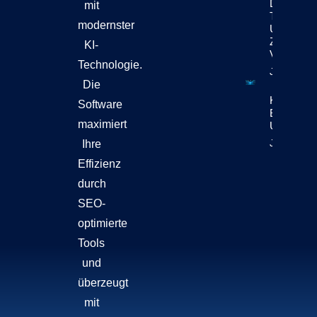
Der
mit
Technolog
modernster
Und
Zukunft
KI-
Verbindet
Technologie.
Jetzt Lese
Die
KI-Content
Software
Bewegt Si
maximiert
Unternehm
Jetzt Lese
Ihre
Effizienz
durch
SEO-
optimierte
Tools
und
überzeugt
mit