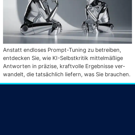
Anstatt end­lo­ses Prompt-Tuning zu betrei­ben,
ent­de­cken Sie, wie KI-Selbst­kri­tik mit­tel­mä­ßi­ge
Ant­wor­ten in prä­zi­se, kraft­vol­le Ergeb­nis­se ver­
wan­delt, die tat­säch­lich lie­fern, was Sie brauchen.