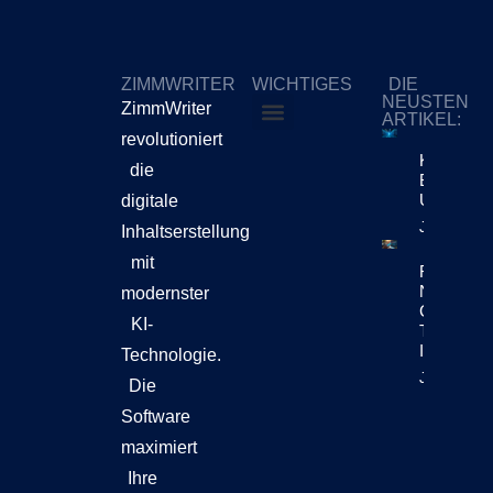
ZIMMWRITER
WICHTIGES
DIE
NEUSTEN
ZimmWriter
ARTIKEL:
revolutioniert
ZimmWriter kaufen
Cookie-Richtlinie (EU)
KI-Content
die
Bewegt Si
Unternehm
digitale
Jetzt Lese
Inhaltserstellung
mit
Reuters Di
News Repo
modernster
Chatbots
KI-
Teil Der
Inhaltsen
Technologie.
Jetzt Lese
Die
Software
maximiert
Ihre