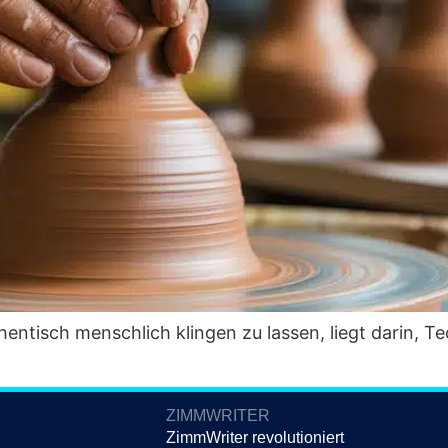
hen­tisch mensch­lich klin­gen zu las­sen, liegt dar­in, T
ZIMMWRITER
ZimmWriter revolutioniert