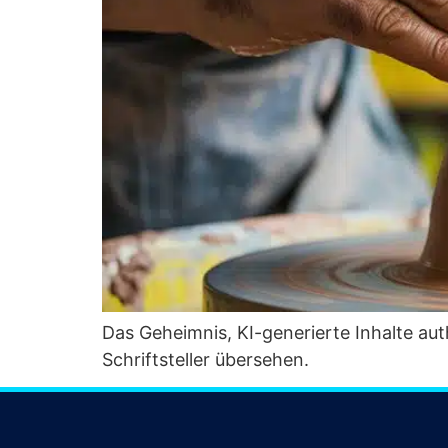
Das Geheim­nis, KI-gene­rier­te Inhal­te aut
Schrift­stel­ler übersehen.