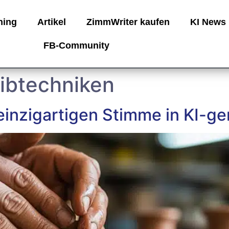
ning
Artikel
ZimmWriter kaufen
KI News
FB-Community
ibtechniken
einzigartigen Stimme in KI-ge