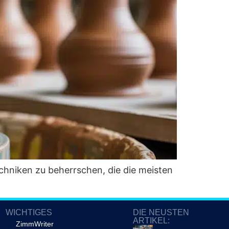
ech­ni­ken zu beherr­schen, die die meis­ten
WICHTIGES
DIE NEUSTEN
ARTIKEL:
ZimmWriter