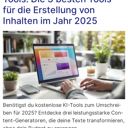
für die Erstellung von
Inhalten im Jahr 2025
Benö­tigst du kos­ten­lo­se KI-Tools zum Umschrei­
ben für 2025? Ent­de­cke drei leis­tungs­star­ke Con­
tent-Gene­ra­to­ren, die dei­ne Tex­te trans­for­mie­ren,