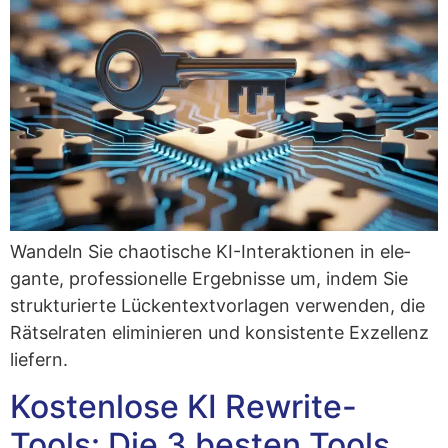
Wan­deln Sie chao­ti­sche KI-Inter­ak­tio­nen in ele­
gan­te, pro­fes­sio­nel­le Ergeb­nis­se um, indem Sie
struk­tu­rier­te Lücken­text­vor­la­gen ver­wen­den, die
Rät­sel­ra­ten eli­mi­nie­ren und kon­sis­ten­te Exzel­lenz
liefern.
Kostenlose KI Rewrite-
Tools: Die 3 besten Tools