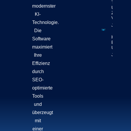
Technolog
modernster
Und
Zukunft
KI-
Verbindet
Technologie.
Jetzt Lese
Die
KI-Content
Software
Bewegt Si
maximiert
Unternehm
Jetzt Lese
Ihre
Effizienz
durch
SEO-
optimierte
Tools
und
überzeugt
mit
einer