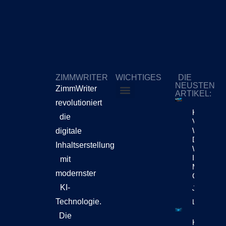
ZIMMWRITER
WICHTIGES
DIE
NEUSTEN
ZimmWriter
ARTIKEL:
revolutioniert
ZimmWriter kaufen
Cookie-Richtlinie (EU)
KI
die
Verändert
Weiterhin
digitale
Die
Inhaltserstellung
Workflow
Im
mit
Marketing
modernster
Content
KI-
Jetzt
Technologie.
Lesen!
Die
KI-Content