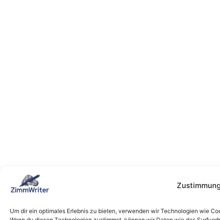
Zustimmung
Um dir ein optimales Erlebnis zu bieten, verwenden wir Technologien wie Co
Wenn du diesen Technologien zustimmst, können wir Daten wie das Surfverha