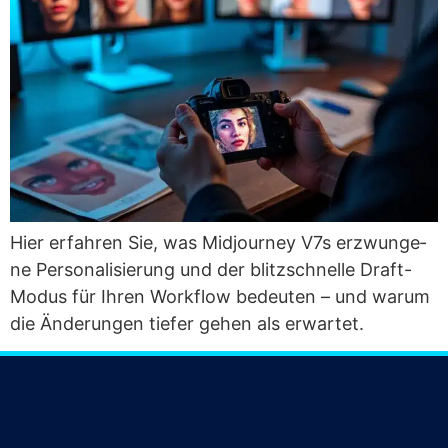
Hier erfah­ren Sie, was Mid­jour­ney V7s erzwun­ge­
ne Per­so­na­li­sie­rung und der blitz­schnel­le Draft-
Modus für Ihren Work­flow bedeu­ten – und war­um
die Ände­run­gen tie­fer gehen als erwartet.