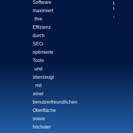
Software
Bewegt Si
Unternehm
maximiert
Jetzt Lese
Ihre
Effizienz
durch
SEO-
optimierte
Tools
und
überzeugt
mit
einer
benutzerfreundlichen
Oberfläche
sowie
höchster