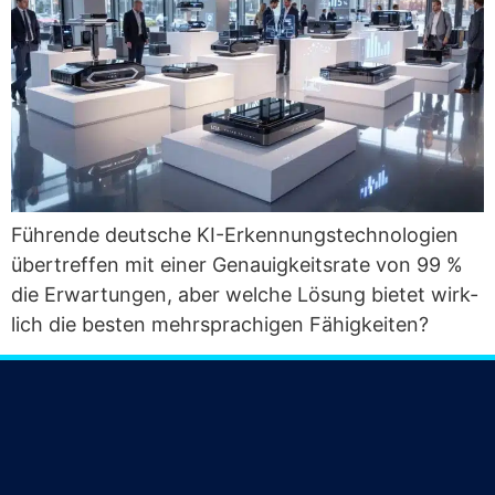
Füh­ren­de deut­sche KI-Erken­nungs­tech­no­lo­gien
über­tref­fen mit einer Genau­ig­keits­ra­te von 99 %
die Erwar­tun­gen, aber wel­che Lösung bie­tet wirk­
lich die bes­ten mehr­spra­chi­gen Fähigkeiten?