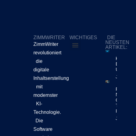
ZIMMWRITER
WICHTIGES
DIE
NEUSTEN
ZimmWriter
ARTIKEL:
revolutioniert
ZimmWriter kaufen
Cookie-Richtlinie (EU)
KI-Content
die
Bewegt Si
Unternehm
digitale
Jetzt Lese
Inhaltserstellung
mit
Reuters Di
News Repo
modernster
Chatbots
KI-
Teil Der
Inhaltsen
Technologie.
Jetzt Lese
Die
Software