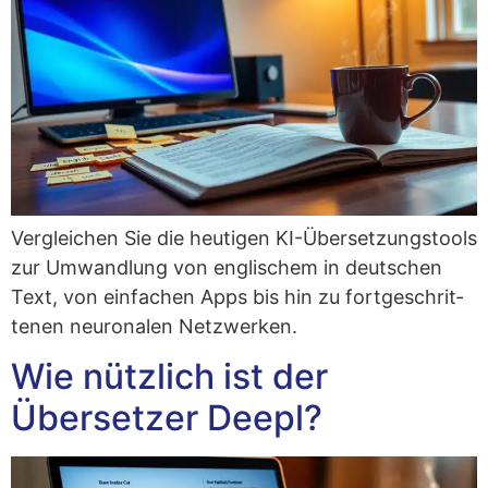
Ver­glei­chen Sie die heu­ti­gen KI-Über­set­zungs­tools
zur Umwand­lung von eng­li­schem in deut­schen
Text, von ein­fa­chen Apps bis hin zu fort­ge­schrit­
te­nen neu­ro­na­len Netzwerken.
Wie nützlich ist der
Übersetzer Deepl?