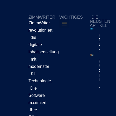
ZIMMWRITER
WICHTIGES
DIE
NEUSTEN
ZimmWriter
ARTIKEL:
revolutioniert
ZimmWriter kaufen
Cookie-Richtlinie (EU)
KI-Content
die
Bewegt Si
Unternehm
digitale
Jetzt Lese
Inhaltserstellung
mit
Reuters Di
News Repo
modernster
Chatbots
KI-
Teil Der
Inhaltsen
Technologie.
Jetzt Lese
Die
Software
maximiert
Ihre