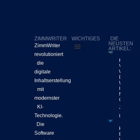
ZIMMWRITER
WICHTIGES
DIE
NEUSTEN
ZimmWriter
ARTIKEL:
revolutioniert
ZimmWriter kaufen
Cookie-Richtlinie (EU)
KI
die
Verändert
Weiterhin
digitale
Die
Inhaltserstellung
Workflow
Im
mit
Marketing
modernster
Content
KI-
Jetzt
Technologie.
Lesen!
Die
KI-Content
Software
Bewegt Si
Unternehm