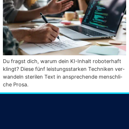
Du fragst dich, war­um dein KI-Inhalt robo­ter­haft
klingt? Die­se fünf leis­tungs­star­ken Tech­ni­ken ver­
wan­deln ste­ri­len Text in anspre­chen­de mensch­li­
che Prosa.