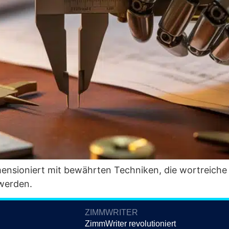
n­sio­niert mit bewähr­ten Tech­ni­ken, die wort­rei­che A
n werden.
ZIMMWRITER
ZimmWriter revolutioniert