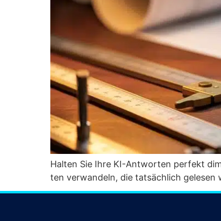
Hal­ten Sie Ihre KI-Ant­wor­ten per­fekt dime
ten ver­wan­deln, die tat­säch­lich gele­se