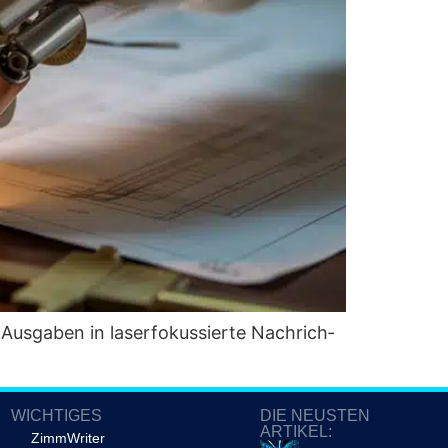
us­ga­ben in laser­fo­kus­sier­te Nach­rich­
WICHTIGES
DIE NEUSTEN
ARTIKEL:
ZimmWriter