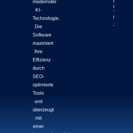
News Repo
modernster
Chatbots
KI-
Teil Der
Inhaltsen
Technologie.
Jetzt Lese
Die
Software
maximiert
Ihre
Effizienz
durch
SEO-
optimierte
Tools
und
überzeugt
mit
einer