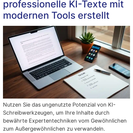
professionelle KI-Texte mit
modernen Tools erstellt
Nut­zen Sie das unge­nutz­te Poten­zi­al von KI-
Schreib­werk­zeu­gen, um Ihre Inhal­te durch
bewähr­te Exper­ten­tech­ni­ken vom Gewöhn­li­chen
zum Außer­ge­wöhn­li­chen zu verwandeln.