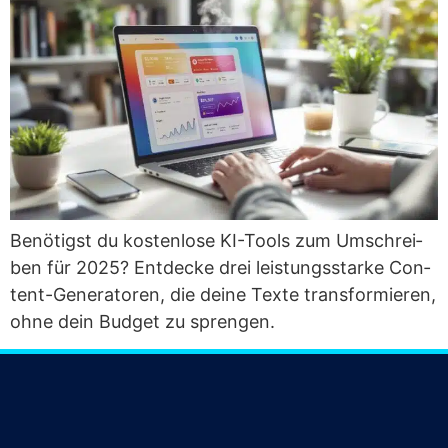
Benö­tigst du kos­ten­lo­se KI-Tools zum Umschrei­
ben für 2025? Ent­de­cke drei leis­tungs­star­ke Con­
tent-Gene­ra­to­ren, die dei­ne Tex­te trans­for­mie­ren,
ohne dein Bud­get zu sprengen.