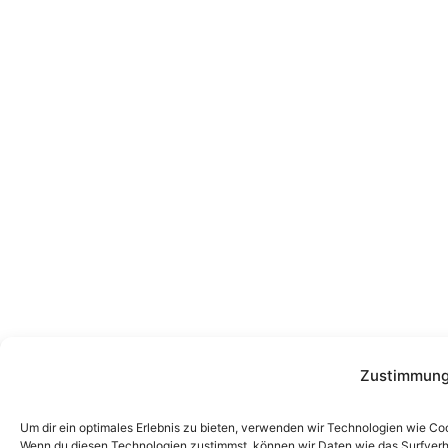
Zustimmung
Um dir ein optimales Erlebnis zu bieten, verwenden wir Technologien wie Co
Wenn du diesen Technologien zustimmst, können wir Daten wie das Surfverha