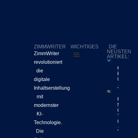
ZIMMWRITER
WICHTIGES
DIE
NEUSTEN
ZimmWriter
ARTIKEL:
revolutioniert
ZimmWriter kaufen
Cookie-Richtlinie (EU)
KI-Content
die
Bewegt Si
Unternehm
digitale
Jetzt Lese
Inhaltserstellung
mit
Reuters Di
News Repo
modernster
Chatbots
KI-
Teil Der
Inhaltsen
Technologie.
Jetzt Lese
Die