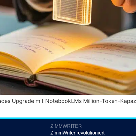
­des Upgrade mit Note­book­LMs Mil­li­on-Token-Kapa­zi
ZIMMWRITER
ZimmWriter revolutioniert