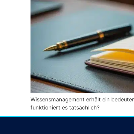
Wis­sens­ma­nage­ment erhält ein bedeu­ten
funk­tio­niert es tatsächlich?