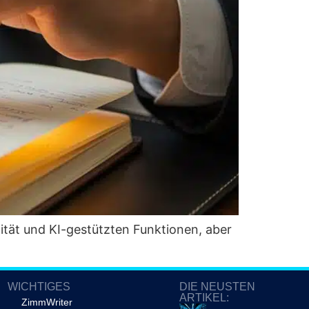
­tät und KI-gestütz­ten Funk­tio­nen, aber
WICHTIGES
DIE NEUSTEN
ARTIKEL:
ZimmWriter