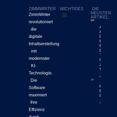
ZIMMWRITER
WICHTIGES
DIE
NEUSTEN
ZimmWriter
ARTIKEL:
revolutioniert
ZimmWriter kaufen
Cookie-Richtlinie (EU)
Ali
die
Abdollahi:
Der Jung
digitale
KI-
Inhaltserstellung
Enthusiast
Der
mit
Technolog
modernster
Und
Zukunft
KI-
Verbindet
Technologie.
Jetzt Lese
Die
KI-Content
Software
Bewegt Si
maximiert
Unternehm
Jetzt Lese
Ihre
Effizienz
durch