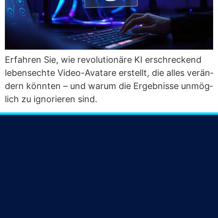
Erfah­ren Sie, wie revo­lu­tio­nä­re KI erschre­ckend
lebens­ech­te Video-Ava­tare erstellt, die alles ver­än­
dern könn­ten – und war­um die Ergeb­nis­se unmög­
lich zu igno­rie­ren sind.