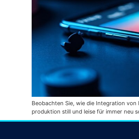
Beob­ach­ten Sie, wie die Inte­gra­ti­on vo
pro­duk­ti­on still und lei­se für immer neu 