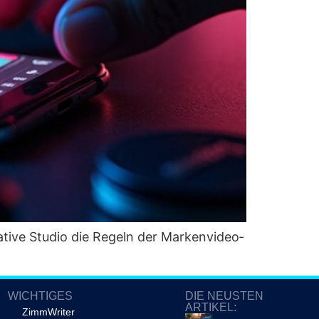
ti­ve Stu­dio die Regeln der Mar­ken­vi­deo­
WICHTIGES
DIE NEUSTEN
ARTIKEL:
ZimmWriter