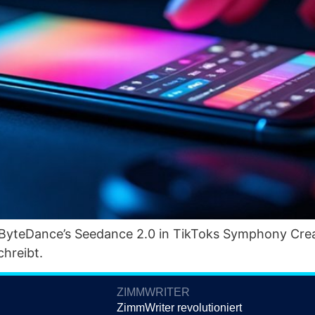
n ByteDance’s See­dance 2.0 in Tik­Toks Sym­pho­ny Crea­
schreibt.
ZIMMWRITER
ZimmWriter revolutioniert