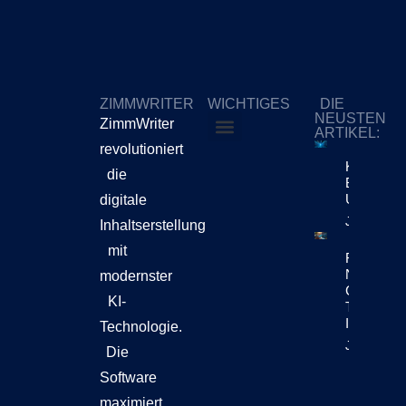
ZIMMWRITER
WICHTIGES
DIE
NEUSTEN
ZimmWriter
ARTIKEL:
revolutioniert
ZimmWriter kaufen
Cookie-Richtlinie (EU)
KI-Content
die
Bewegt Si
Unternehm
digitale
Jetzt Lese
Inhaltserstellung
mit
Reuters Di
News Repo
modernster
Chatbots
KI-
Teil Der
Inhaltsen
Technologie.
Jetzt Lese
Die
Software
maximiert