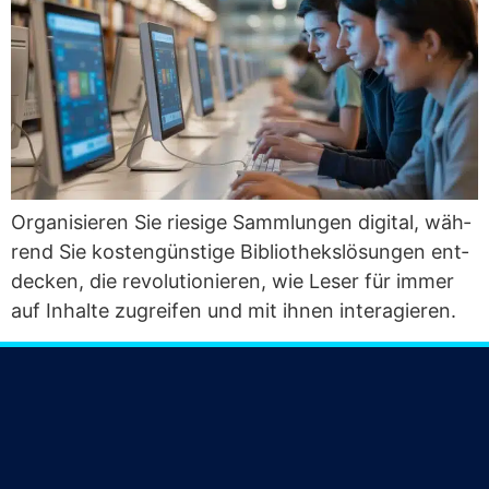
Orga­ni­sie­ren Sie rie­si­ge Samm­lun­gen digi­tal, wäh­
rend Sie kos­ten­güns­ti­ge Biblio­theks­lö­sun­gen ent­
de­cken, die revo­lu­tio­nie­ren, wie Leser für immer
auf Inhal­te zugrei­fen und mit ihnen interagieren.