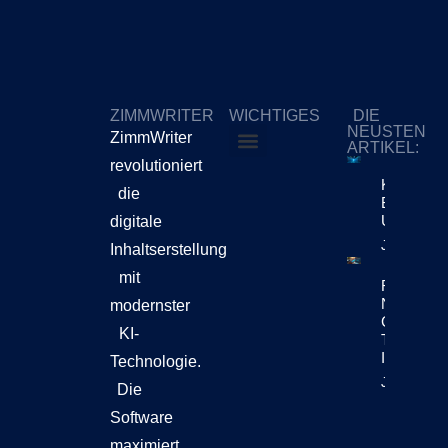
ZIMMWRITER
WICHTIGES
DIE
NEUSTEN
ZimmWriter
ARTIKEL:
revolutioniert
ZimmWriter kaufen
Cookie-Richtlinie (EU)
KI-Content
die
Bewegt Si
Unternehm
digitale
Jetzt Lese
Inhaltserstellung
mit
Reuters Di
News Repo
modernster
Chatbots
KI-
Teil Der
Inhaltsen
Technologie.
Jetzt Lese
Die
Software
maximiert