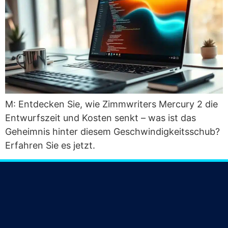
M: Ent­de­cken Sie, wie Zimm­wri­ters Mer­cu­ry 2 die
Ent­wurfs­zeit und Kos­ten senkt – was ist das
Geheim­nis hin­ter die­sem Geschwin­dig­keits­schub?
Erfah­ren Sie es jetzt.