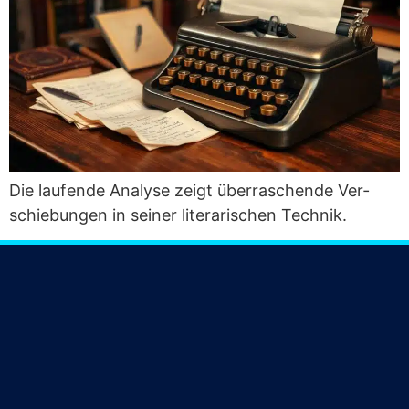
Die lau­fen­de Ana­ly­se zeigt über­ra­schen­de Ver­
schie­bun­gen in sei­ner lite­ra­ri­schen Technik.