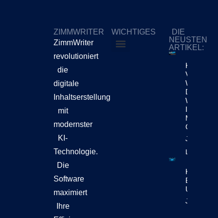
ZIMMWRITER
WICHTIGES
DIE
NEUSTEN
ZimmWriter
ARTIKEL:
revolutioniert
ZimmWriter kaufen
Cookie-Richtlinie (EU)
KI
die
Verändert
Weiterhin
digitale
Die
Inhaltserstellung
Workflow
Im
mit
Marketing
modernster
Content
KI-
Jetzt
Technologie.
Lesen!
Die
KI-Content
Software
Bewegt Si
Unternehm
maximiert
Jetzt Lese
Ihre