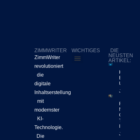
ZIMMWRITER
WICHTIGES
DIE
NEUSTEN
ZimmWriter
ARTIKEL:
revolutioniert
ZimmWriter kaufen
Cookie-Richtlinie (EU)
KI-Content
die
Bewegt Si
Unternehm
digitale
Jetzt Lese
Inhaltserstellung
mit
Reuters Di
News Repo
modernster
Chatbots
KI-
Teil Der
Inhaltsen
Technologie.
Jetzt Lese
Die