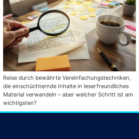
Rei­se durch bewähr­te Ver­ein­fa­chungs­tech­ni­ken,
die ein­schüch­tern­de Inhal­te in leser­freund­li­ches
Mate­ri­al ver­wan­deln – aber wel­cher Schritt ist am
wichtigsten?