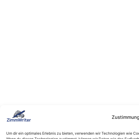
Zustimmung
Um dir ein optimales Erlebnis zu bieten, verwenden wir Technologien wie Co
Wenn du diesen Technologien zustimmst, können wir Daten wie das Surfverha