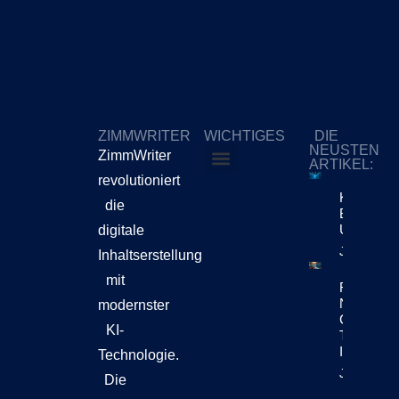
ZIMMWRITER
WICHTIGES
DIE
NEUSTEN
ZimmWriter
ARTIKEL:
revolutioniert
ZimmWriter kaufen
Cookie-Richtlinie (EU)
KI-Content
die
Bewegt Si
Unternehm
digitale
Jetzt Lese
Inhaltserstellung
mit
Reuters Di
News Repo
modernster
Chatbots
KI-
Teil Der
Inhaltsen
Technologie.
Jetzt Lese
Die