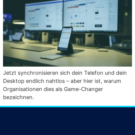
Jetzt syn­chro­ni­sie­ren sich dein Tele­fon und dein
Desk­top end­lich naht­los – aber hier ist, war­um
Orga­ni­sa­tio­nen dies als Game-Chan­ger
bezeichnen.