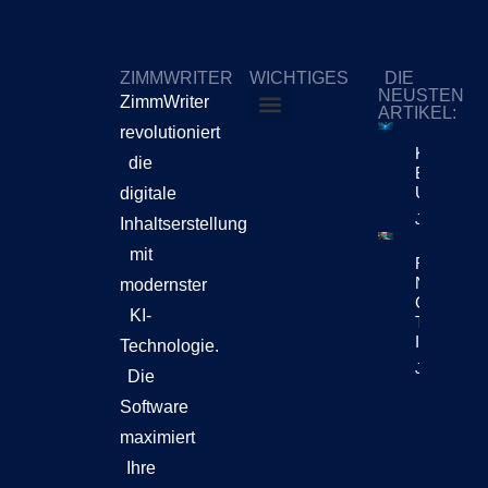
ZIMMWRITER
WICHTIGES
DIE
NEUSTEN
ZimmWriter
ARTIKEL:
revolutioniert
ZimmWriter kaufen
Cookie-Richtlinie (EU)
KI-Content
die
Bewegt Si
Unternehm
digitale
Jetzt Lese
Inhaltserstellung
mit
Reuters Di
News Repo
modernster
Chatbots
KI-
Teil Der
Inhaltsen
Technologie.
Jetzt Lese
Die
Software
maximiert
Ihre