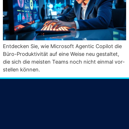
Ent­de­cken Sie, wie Micro­soft Agen­tic Copi­lot die
Büro-Pro­duk­ti­vi­tät auf eine Wei­se neu gestal­tet,
die sich die meis­ten Teams noch nicht ein­mal vor­
stel­len können.