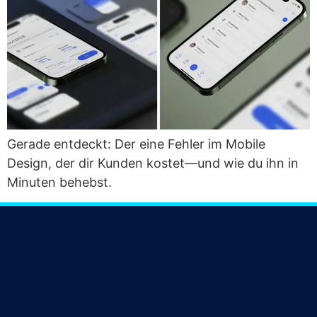
Gera­de ent­deckt: Der eine Feh­ler im Mobi­le
Design, der dir Kun­den kostet—und wie du ihn in
Minu­ten behebst.