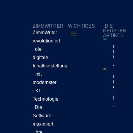
ZIMMWRITER
WICHTIGES
DIE
NEUSTEN
ZimmWriter
ARTIKEL:
revolutioniert
ZimmWriter kaufen
Cookie-Richtlinie (EU)
KI-Content
die
Bewegt Si
Unternehm
digitale
Jetzt Lese
Inhaltserstellung
mit
Reuters Di
News Repo
modernster
Chatbots
KI-
Teil Der
Inhaltsen
Technologie.
Jetzt Lese
Die
Software
maximiert
Ihre