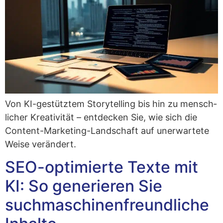
Von KI-gestütz­tem Sto­rytel­ling bis hin zu mensch­
li­cher Krea­ti­vi­tät – ent­de­cken Sie, wie sich die
Con­tent-Mar­ke­ting-Land­schaft auf uner­war­te­te
Wei­se verändert.
SEO-optimierte Texte mit
KI: So generieren Sie
suchmaschinenfreundliche