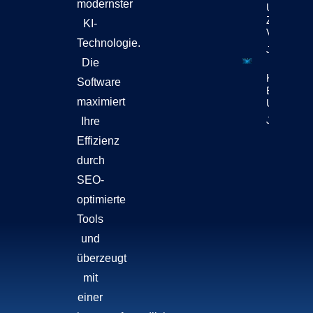
modernster
Und
Zukunft
KI-
Verbindet
Technologie.
Jetzt Lese
Die
KI-Content
Software
Bewegt Si
maximiert
Unternehm
Jetzt Lese
Ihre
Effizienz
durch
SEO-
optimierte
Tools
und
überzeugt
mit
einer