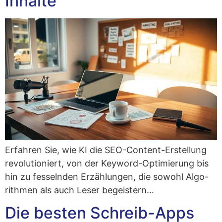
Inhalte
Erfah­ren Sie, wie KI die SEO-Con­tent-Erstel­lung
revo­lu­tio­niert, von der Key­word-Opti­mie­rung bis
hin zu fes­seln­den Erzäh­lun­gen, die sowohl Algo­
rith­men als auch Leser begeistern…
Die besten Schreib-Apps