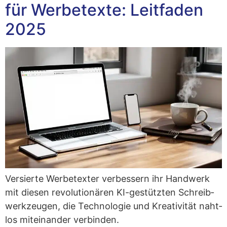
für Werbetexte: Leitfaden
2025
Ver­sier­te Wer­be­tex­ter ver­bes­sern ihr Hand­werk
mit die­sen revo­lu­tio­nä­ren KI-gestütz­ten Schreib­
werk­zeu­gen, die Tech­no­lo­gie und Krea­ti­vi­tät naht­
los mit­ein­an­der verbinden.