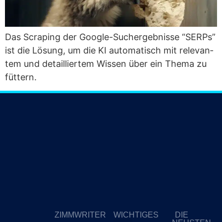
Das Scra­ping der Goog­le-Such­ergeb­nis­se “SERPs”
ist die Lösung, um die KI auto­ma­tisch mit rele­van­
tem und detail­lier­tem Wis­sen über ein The­ma zu
füttern.
ZIMMWRITER
WICHTIGES
DIE