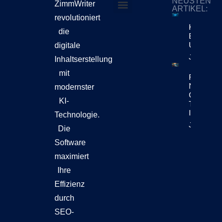
NEUSTEN
ZimmWriter
ARTIKEL:
revolutioniert
ZimmWriter kaufen
Cookie-Richtlinie (EU)
KI-Content
die
Bewegt Si
Unternehm
digitale
Jetzt Lese
Inhaltserstellung
mit
Reuters Di
News Repo
modernster
Chatbots
KI-
Teil Der
Inhaltsen
Technologie.
Jetzt Lese
Die
Software
maximiert
Ihre
Effizienz
durch
SEO-