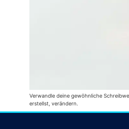
Ver­wand­le dei­ne gewöhn­li­che Schreib­wei
erstellst, verändern.