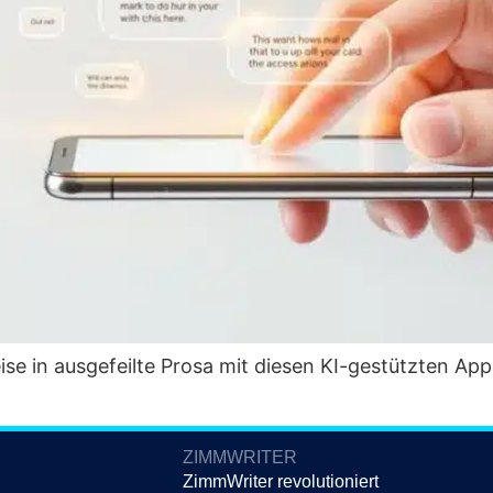
­se in aus­ge­feil­te Pro­sa mit die­sen KI-gestütz­ten Ap
ZIMMWRITER
ZimmWriter revolutioniert