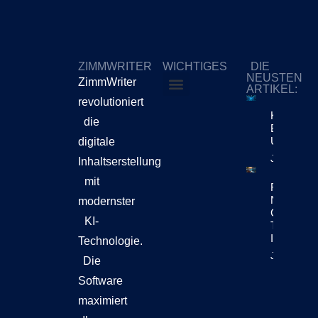
ZIMMWRITER
WICHTIGES
DIE
NEUSTEN
ZimmWriter
ARTIKEL:
revolutioniert
ZimmWriter kaufen
Cookie-Richtlinie (EU)
KI-Content
die
Bewegt Si
Unternehm
digitale
Jetzt Lese
Inhaltserstellung
mit
Reuters Di
News Repo
modernster
Chatbots
KI-
Teil Der
Inhaltsen
Technologie.
Jetzt Lese
Die
Software
maximiert