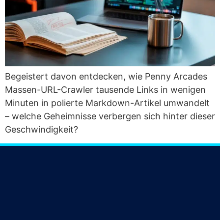
Begeis­tert davon ent­de­cken, wie Pen­ny Arca­des
Mas­sen-URL-Craw­ler tau­sen­de Links in weni­gen
Minu­ten in polier­te Mark­down-Arti­kel umwan­delt
– wel­che Geheim­nis­se ver­ber­gen sich hin­ter die­ser
Geschwindigkeit?