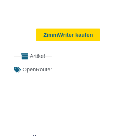
ZimmWriter kaufen
Artikel
OpenRouter