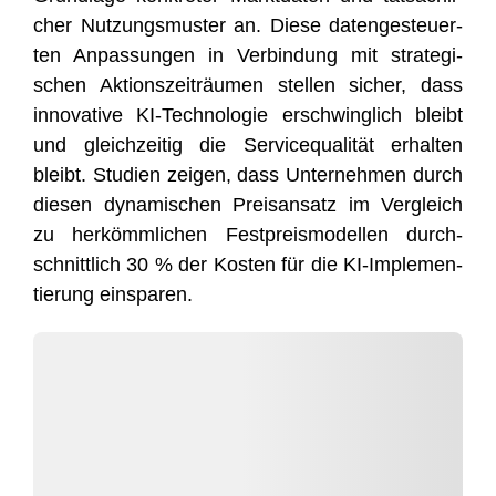
cher Nut­zungs­mus­ter an. Die­se daten­ge­steu­er­
ten Anpas­sun­gen in Ver­bin­dung mit stra­te­gi­
schen Akti­ons­zeit­räu­men stel­len sicher, dass
inno­va­ti­ve KI-Tech­no­lo­gie erschwing­lich bleibt
und gleich­zei­tig die Ser­vice­qua­li­tät erhal­ten
bleibt. Stu­di­en zei­gen, dass Unter­neh­men durch
die­sen dyna­mi­schen Preis­an­satz im Ver­gleich
zu her­kömm­li­chen Fest­preis­mo­del­len durch­
schnitt­lich 30 % der Kos­ten für die KI-Imple­men­
tie­rung einsparen.