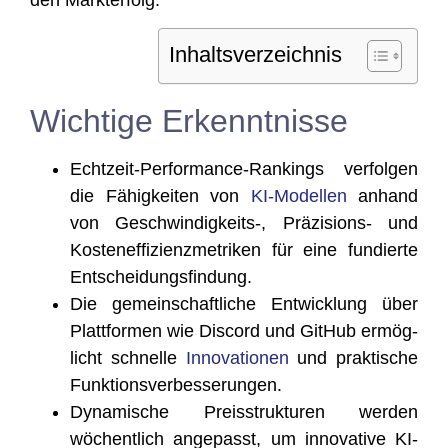
den Markterfolg.
Inhalts­ver­zeich­nis
Wichtige Erkenntnisse
Echt­zeit-Per­for­mance-Ran­kings ver­fol­gen
die Fähig­kei­ten von
KI-Model­len
anhand
von Geschwindigkeits‑, Prä­zi­si­ons- und
Kos­ten­ef­fi­zi­enz­me­tri­ken für eine fun­dier­te
Entscheidungsfindung.
Die gemein­schaft­li­che Ent­wick­lung über
Platt­for­men wie Dis­cord und Git­Hub ermög­
licht schnel­le
Inno­va­tio­nen
und prak­ti­sche
Funktionsverbesserungen.
Dyna­mi­sche Preis­struk­tu­ren wer­den
wöchent­lich ange­passt, um inno­va­ti­ve KI-