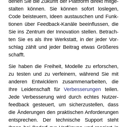
denen Sie die Zukunft der Platt­form direkt mit­ge­
stal­ten kön­nen. Sie kön­nen sofort los­le­gen,
Code bei­steu­ern, Ideen aus­tau­schen und Funk­
tio­nen über Feed­back-Kanä­le beein­flus­sen, die
Sie ins Zen­trum der Inno­va­ti­on stel­len. Betrach­
ten Sie es als Ihre Werk­statt, in der jeder Vor­
schlag zählt und jeder Bei­trag etwas Grö­ße­res
schafft.
Sie haben die Frei­heit, Model­le zu erfor­schen,
zu tes­ten und zu ver­fei­nern, wäh­rend Sie mit
ande­ren Ent­wick­lern zusam­men­ar­bei­ten, die
Ihre Lei­den­schaft für
Ver­bes­se­run­gen
tei­len.
Jede Ver­bes­se­rung wird durch ech­tes Nut­zer­
feed­back gesteu­ert, um sicher­zu­stel­len, dass
die Ände­run­gen den prak­ti­schen Anfor­de­run­gen
ent­spre­chen. Der tech­ni­sche Sup­port steht