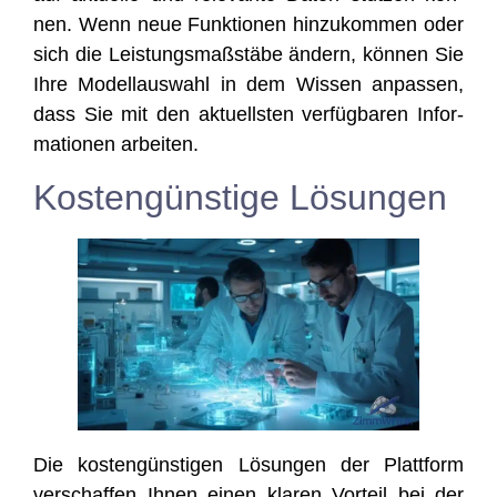
nen. Wenn neue Funk­tio­nen hin­zu­kom­men oder
sich die Leis­tungs­maß­stä­be ändern, kön­nen Sie
Ihre Modell­aus­wahl in dem Wis­sen anpas­sen,
dass Sie mit den aktu­ells­ten ver­füg­ba­ren Infor­
ma­tio­nen arbeiten.
Kostengünstige Lösungen
Die kos­ten­güns­ti­gen Lösun­gen der Platt­form
ver­schaf­fen Ihnen einen kla­ren Vor­teil bei der