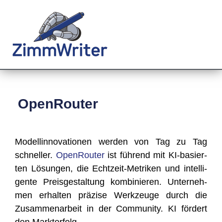
OpenRouter
Model­lin­no­va­tio­nen wer­den von Tag zu Tag
schnel­ler.
Open­Rou­ter
ist füh­rend mit KI-basier­
ten Lösun­gen, die Echt­zeit-Metri­ken und intel­li­
gen­te Preis­ge­stal­tung kom­bi­nie­ren. Unter­neh­
men erhal­ten prä­zi­se Werk­zeu­ge durch die
Zusam­men­ar­beit in der Com­mu­ni­ty. KI för­dert