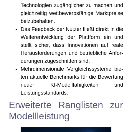
Tech­no­lo­gien zugäng­li­cher zu machen und
gleich­zei­tig wett­be­werbs­fä­hi­ge Markt­prei­se
beizubehalten.
Das Feed­back der Nut­zer fließt direkt in die
Wei­ter­ent­wick­lung der Platt­form ein und
stellt sicher, dass Inno­va­tio­nen auf rea­le
Her­aus­for­de­run­gen und betrieb­li­che Anfor­
de­run­gen zuge­schnit­ten sind.
Mehr­di­men­sio­na­le Ver­gleichs­sys­te­me bie­
ten aktu­el­le Bench­marks für die Bewer­tung
neu­er KI-Modell­fä­hig­kei­ten und
Leistungsstandards.
Erweiterte Ranglisten zur
Modellleistung