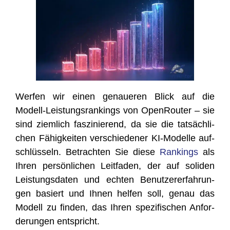
Wer­fen wir einen genaue­ren Blick auf die
Modell-Leis­tungs­ran­kings von Open­Rou­ter – sie
sind ziem­lich fas­zi­nie­rend, da sie die tat­säch­li­
chen Fähig­kei­ten ver­schie­de­ner KI-Model­le auf­
schlüs­seln. Betrach­ten Sie die­se
Ran­kings
als
Ihren per­sön­li­chen Leit­fa­den, der auf soli­den
Leis­tungs­da­ten und ech­ten Benut­zer­er­fah­run­
gen basiert und Ihnen hel­fen soll, genau das
Modell zu fin­den, das Ihren spe­zi­fi­schen Anfor­
de­run­gen entspricht.