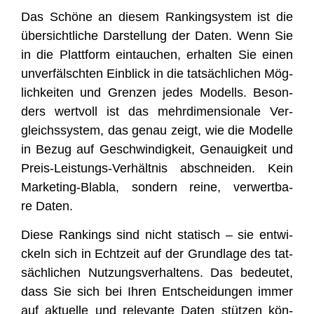
Das Schö­ne an die­sem Ran­king­sys­tem ist die
über­sicht­li­che Dar­stel­lung der Daten. Wenn Sie
in die Platt­form ein­tau­chen, erhal­ten Sie einen
unver­fälsch­ten Ein­blick in die tat­säch­li­chen Mög­
lich­kei­ten und Gren­zen jedes Modells. Beson­
ders wert­voll ist das mehr­di­men­sio­na­le Ver­
gleichs­sys­tem, das genau zeigt, wie die Model­le
in Bezug auf Geschwin­dig­keit, Genau­ig­keit und
Preis-Leis­tungs-Ver­hält­nis abschnei­den. Kein
Mar­ke­ting-Bla­bla, son­dern rei­ne, ver­wert­ba­
re Daten.
Die­se Ran­kings sind nicht sta­tisch – sie ent­wi­
ckeln sich in Echt­zeit auf der Grund­la­ge des tat­
säch­li­chen Nut­zungs­ver­hal­tens. Das bedeu­tet,
dass Sie sich bei Ihren Ent­schei­dun­gen immer
auf aktu­el­le und rele­van­te Daten stüt­zen kön­