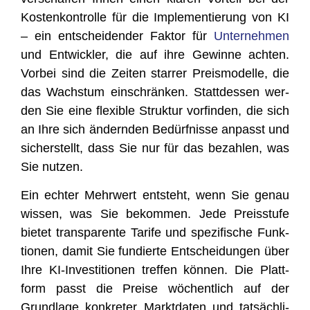
Kos­ten­kon­trol­le für die Imple­men­tie­rung von KI
– ein ent­schei­den­der Fak­tor für
Unter­neh­men
und Ent­wick­ler, die auf ihre Gewin­ne ach­ten.
Vor­bei sind die Zei­ten star­rer Preis­mo­del­le, die
das Wachs­tum ein­schrän­ken. Statt­des­sen wer­
den Sie eine fle­xi­ble Struk­tur vor­fin­den, die sich
an Ihre sich ändern­den Bedürf­nis­se anpasst und
sicher­stellt, dass Sie nur für das bezah­len, was
Sie nutzen.
Ein ech­ter Mehr­wert ent­steht, wenn Sie genau
wis­sen, was Sie bekom­men. Jede Preis­stu­fe
bie­tet trans­pa­ren­te Tari­fe und spe­zi­fi­sche Funk­
tio­nen, damit Sie fun­dier­te Ent­schei­dun­gen über
Ihre KI-Inves­ti­tio­nen tref­fen kön­nen. Die Platt­
form passt die Prei­se wöchent­lich auf der
Grund­la­ge kon­kre­ter Markt­da­ten und tat­säch­li­