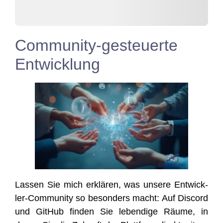
Community-gesteuerte
Entwicklung
Las­sen Sie mich erklä­ren, was unse­re Ent­wick­
ler-Com­mu­ni­ty so beson­ders macht: Auf Dis­cord
und Git­Hub fin­den Sie leben­di­ge Räu­me, in