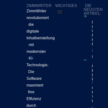
ZIMMWRITER
WICHTIGES
DIE
NEUSTEN
ZimmWriter
ARTIKEL:
revolutioniert
ZimmWriter kaufen
Cookie-Richtlinie (EU)
Netflix-
die
Investore
Wollen
digitale
Mehr Als
Inhaltserstellung
KI-
Effizienz
mit
Jetzt
modernster
Lesen!
KI-
Technologie.
Netflix
Enthüllt,
Die
Dass
Software
Rund 300
Titel
maximiert
Generativ
Ihre
KI
Verwende
Effizienz
Haben
durch
Jetzt