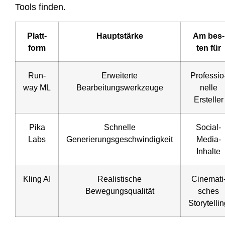
Tools finden.
Platt­
Haupt­stär­ke
Am bes­
form
ten für
Run­
Erwei­ter­te
Pro­fes­sio
way ML
Bearbeitungswerkzeuge
nel­le
Ersteller
Pika
Schnel­le
Social-
Labs
Generierungsgeschwindigkeit
Media-
Inhal­te
Kling AI
Rea­lis­ti­sche
Cine­ma­ti
Bewegungsqualität
sches
Storytelli