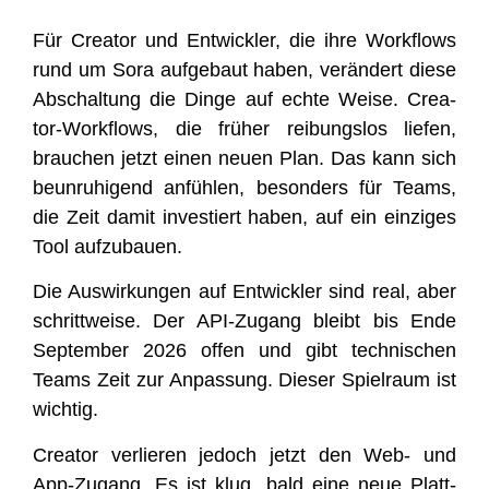
Für Crea­tor und Ent­wick­ler, die ihre Work­flows
rund um Sora auf­ge­baut haben, ver­än­dert die­se
Abschal­tung die Din­ge auf ech­te Wei­se. Crea­
tor-Work­flows, die frü­her rei­bungs­los lie­fen,
brau­chen jetzt einen neu­en Plan. Das kann sich
beun­ru­hi­gend anfüh­len, beson­ders für Teams,
die Zeit damit inves­tiert haben, auf ein ein­zi­ges
Tool aufzubauen.
Die Aus­wir­kun­gen auf Ent­wick­ler sind real, aber
schritt­wei­se. Der API-Zugang bleibt bis Ende
Sep­tem­ber 2026 offen und gibt tech­ni­schen
Teams Zeit zur Anpas­sung. Die­ser Spiel­raum ist
wichtig.
Crea­tor ver­lie­ren jedoch jetzt den Web- und
App-Zugang. Es ist klug, bald eine neue Platt­