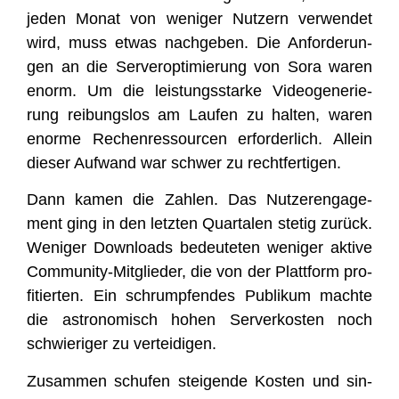
jeden Monat von weni­ger Nut­zern ver­wen­det
wird, muss etwas nach­ge­ben. Die Anfor­de­run­
gen an die Ser­ver­op­ti­mie­rung von Sora waren
enorm. Um die leis­tungs­star­ke Video­ge­ne­rie­
rung rei­bungs­los am Lau­fen zu hal­ten, waren
enor­me Rechen­res­sour­cen erfor­der­lich. Allein
die­ser Auf­wand war schwer zu rechtfertigen.
Dann kamen die Zah­len. Das Nut­zer­en­ga­ge­
ment ging in den letz­ten Quar­ta­len ste­tig zurück.
Weni­ger Down­loads bedeu­te­ten weni­ger akti­ve
Com­mu­ni­ty-Mit­glie­der, die von der Platt­form pro­
fi­tier­ten. Ein schrump­fen­des Publi­kum mach­te
die astro­no­misch hohen Ser­ver­kos­ten noch
schwie­ri­ger zu verteidigen.
Zusam­men schu­fen stei­gen­de Kos­ten und sin­