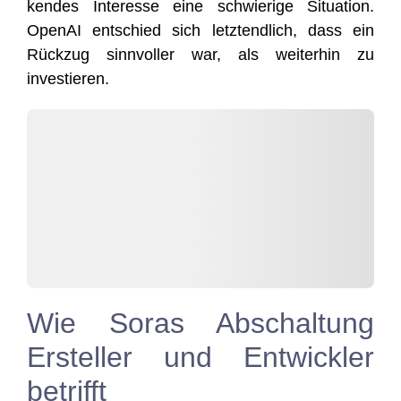
ken­des Inter­es­se eine schwie­ri­ge Situa­ti­on.
Ope­nAI ent­schied sich letzt­end­lich, dass ein
Rück­zug sinn­vol­ler war, als wei­ter­hin zu
investieren.
Wie Soras Abschaltung
Ersteller und Entwickler
betrifft