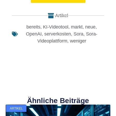
Artikel
bereits
,
KI-Videotool
,
markt
,
neue
,
OpenAI
,
serverkosten
,
Sora
,
Sora-
Videoplattform
,
weniger
Ähnliche Beiträge
ARTIKEL