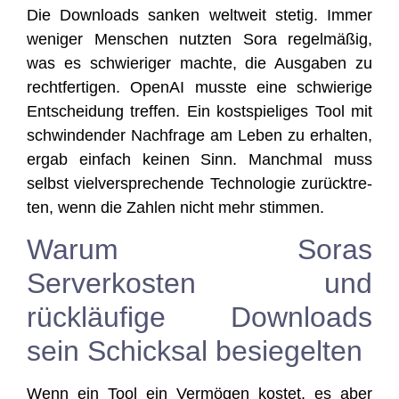
Die Down­loads san­ken welt­weit ste­tig. Immer
weni­ger Men­schen nutz­ten Sora regel­mä­ßig,
was es schwie­ri­ger mach­te, die Aus­ga­ben zu
recht­fer­ti­gen. Ope­nAI muss­te eine schwie­ri­ge
Ent­schei­dung tref­fen. Ein kost­spie­li­ges Tool mit
schwin­den­der Nach­fra­ge am Leben zu erhal­ten,
ergab ein­fach kei­nen Sinn. Manch­mal muss
selbst viel­ver­spre­chen­de Tech­no­lo­gie zurück­tre­
ten, wenn die Zah­len nicht mehr stimmen.
Warum Soras
Serverkosten und
rückläufige Downloads
sein Schicksal besiegelten
Wenn ein Tool ein Ver­mö­gen kos­tet, es aber