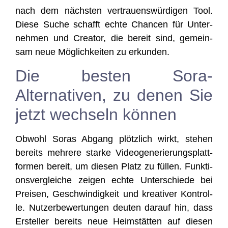
nach dem nächs­ten ver­trau­ens­wür­di­gen Tool.
Die­se Suche schafft ech­te Chan­cen für Unter­
neh­men und Crea­tor, die bereit sind, gemein­
sam neue Mög­lich­kei­ten zu erkunden.
Die besten Sora-
Alternativen, zu denen Sie
jetzt wechseln können
Obwohl Soras Abgang plötz­lich wirkt, ste­hen
bereits meh­re­re star­ke Video­ge­ne­rie­rungs­platt­
for­men bereit, um die­sen Platz zu fül­len. Funk­ti­
ons­ver­glei­che zei­gen ech­te Unter­schie­de bei
Prei­sen, Geschwin­dig­keit und krea­ti­ver Kon­trol­
le. Nut­zer­be­wer­tun­gen deu­ten dar­auf hin, dass
Erstel­ler bereits neue Heim­stät­ten auf die­sen