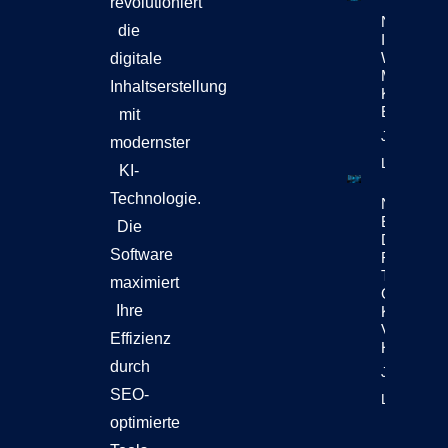
revolutioniert
ZimmWriter kaufen
Cookie-Richtlinie (EU)
Netflix-
die
Investore
Wollen
digitale
Mehr Als
Inhaltserstellung
KI-
Effizienz
mit
Jetzt
modernster
Lesen!
KI-
Technologie.
Netflix
Enthüllt,
Die
Dass
Software
Rund 300
Titel
maximiert
Generativ
Ihre
KI
Verwende
Effizienz
Haben
durch
Jetzt
SEO-
Lesen!
optimierte