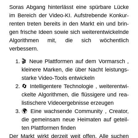
Soras Abgang hin­ter­lässt eine spür­ba­re Lücke
im Bereich der Video-KI. Auf­stre­ben­de Kon­kur­
ren­ten tre­ten bereits in den Markt ein und brin­
gen fri­sche Ideen sowie sich wei­ter­ent­wi­ckeln­de
Algo­rith­men mit, die sich wöchent­lich
verbessern.
🎬 Neue Platt­for­men auf dem Vor­marsch ,
klei­ne­re Mar­ken, die über Nacht leis­tungs­
star­ke Video-Tools entwickeln
🔄 Intel­li­gen­te­re Tech­no­lo­gie , wei­ter­ent­wi­
ckel­te Algo­rith­men, die flüs­si­ge­re und rea­
lis­ti­sche­re Video­er­geb­nis­se erzeugen
🌍 Eine wach­sen­de Com­mu­ni­ty , Crea­tor,
die gemein­sam neue Hei­ma­ten auf geteil­
ten Platt­for­men finden
Der Markt wirkt der­zeit weit offen. Alle suchen