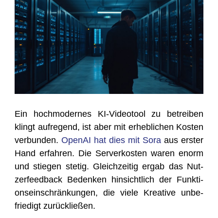
Ein hoch­mo­der­nes KI-Video­tool zu betrei­ben
klingt auf­re­gend, ist aber mit erheb­li­chen Kos­ten
ver­bun­den.
Ope­nAI hat dies mit Sora
aus ers­ter
Hand erfah­ren. Die Ser­ver­kos­ten waren enorm
und stie­gen ste­tig. Gleich­zei­tig ergab das Nut­
zer­feed­back Beden­ken hin­sicht­lich der Funk­ti­
ons­ein­schrän­kun­gen, die vie­le Krea­ti­ve unbe­
frie­digt zurückließen.