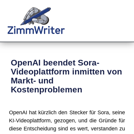
OpenAI beendet Sora-
Videoplattform inmitten von
Markt- und
Kostenproblemen
Ope­nAI hat kürz­lich den Ste­cker für Sora, sei­ne
KI-Video­platt­form, gezo­gen, und die Grün­de für
die­se Ent­schei­dung sind es wert, ver­stan­den zu