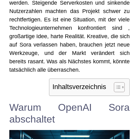
wer­den. Stei­gen­de Ser­ver­kos­ten und sin­ken­de
Nut­zer­zah­len mach­ten das Pro­jekt schwer zu
recht­fer­ti­gen. Es ist eine Situa­ti­on, mit der vie­le
Tech­no­lo­gie­un­ter­neh­men kon­fron­tiert sind ,
groß­ar­ti­ge Idee, har­te Rea­li­tät. Krea­ti­ve, die sich
auf Sora ver­las­sen haben, brau­chen jetzt neue
Werk­zeu­ge, und der Markt ver­än­dert sich
bereits rasant. Was als Nächs­tes kommt, könn­te
tat­säch­lich alle überraschen.
Inhalts­ver­zeich­nis
Warum OpenAI Sora
abschaltet