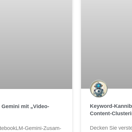
Keyword-Kannibal
 Gemini mit „Video-
Content-Cluster
Decken Sie ver­stec
ote­book­LM-Gemi­ni-Zusam­