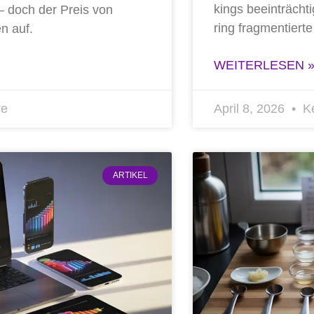
kings beein­träch­ti
 – doch der Preis von
ring frag­men­tier­
en auf.
WEITERLESEN 
re
April 8, 2026
Ke
ARTIKEL