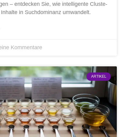
­gen – ent­de­cken Sie, wie intel­li­gen­te Clus­te­
te Inhal­te in Such­do­mi­nanz umwandelt.
»
ine Kommentare
ARTIKEL