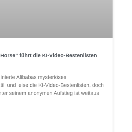
orse” führt die KI-Video-Bestenlisten
ier­te Ali­ba­b­as mys­te­riö­ses
l und lei­se die KI-Video-Bes­ten­lis­ten, doch
­ter sei­nem anony­men Auf­stieg ist weit­aus
»