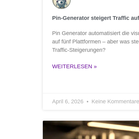
Pin-Generator steigert Traffic au
Pin Gene­ra­tor auto­ma­ti­siert die vis
auf fünf Platt­for­men – aber was ste
Traffic-Steigerungen?
WEITERLESEN »
April 6, 2026
Keine Kommentar