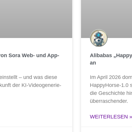
 von Sora Web- und App-
Alibabas „HappyH
an
in­stellt – und was die­se
Im April 2026 domi­n
kunft der KI-Video­ge­ne­rie­
HappyHorse‑1.0 stil
die Geschich­te hin
überraschender.
WEITERLESEN 