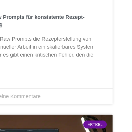
w Prompts für konsistente Rezept-
g
 Raw Prompts die Rezep­t­erstel­lung von
u­el­ler Arbeit in ein ska­lier­ba­res Sys­tem
es gibt einen kri­ti­schen Feh­ler, den die
…
»
ine Kommentare
ARTIKEL