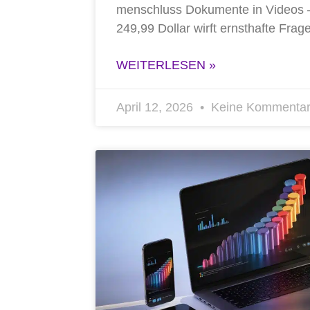
men­schluss Doku­men­te in Vide­os
249,99 Dol­lar wirft ernst­haf­te Fra­g
WEITERLESEN »
April 12, 2026
Keine Kommenta