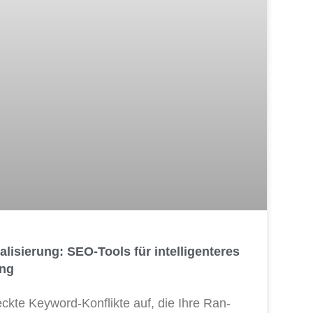
isierung: SEO-Tools für intelligenteres
ing
k­te Key­word-Kon­flik­te auf, die Ihre Ran­