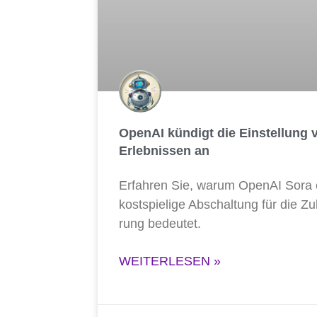
OpenAI kündigt die Einstellung
Erlebnissen an
Erfah­ren Sie, war­um Ope­nAI Sora e
kost­spie­li­ge Abschal­tung für die Zu
rung bedeutet.
WEITERLESEN »