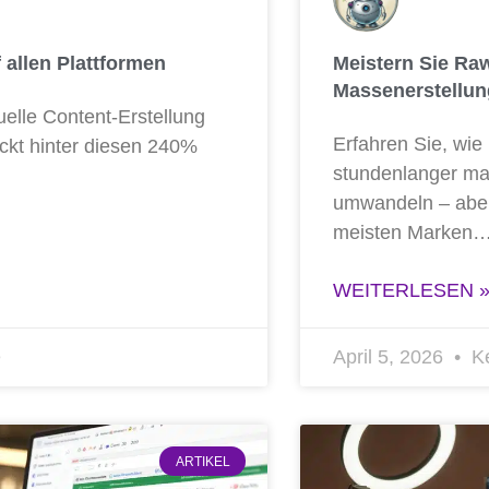
f allen Plattformen
Meistern Sie Ra
Massenerstellun
u­el­le Con­tent-Erstel­lung
Erfah­ren Sie, wie
ckt hin­ter die­sen 240%
stun­den­lan­ger man
umwan­deln – aber 
meis­ten Marken
WEITERLESEN 
e
April 5, 2026
Ke
ARTIKEL