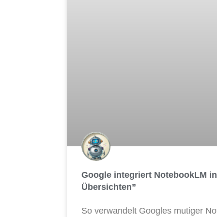
Google integriert NotebookLM in
Übersichten”
So ver­wan­delt Goo­gles muti­ger N